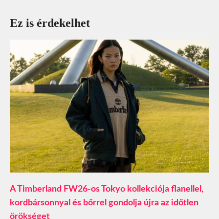
Ez is érdekelhet
A Timberland FW26-os Tokyo kollekciója flanellel,
kordbársonnyal és bőrrel gondolja újra az időtlen
örökséget