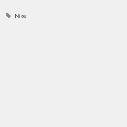
Címkék
Nike