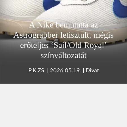
A Nike bemutatta az
Astrograbber letisztult, mégis
erőteljes ‘Sail/Old Royal’
színváltozatát
P.K.ZS.
|
2026.05.19.
|
Divat