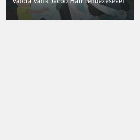
valóra válik Jacob Hair rendezésével