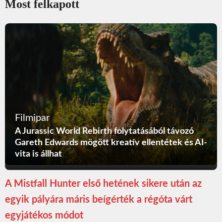
Most felkapott
Filmipar
A Jurassic World Rebirth folytatásából távozó
Gareth Edwards mögött kreatív ellentétek és AI-
vita is állhat
A Mistfall Hunter első hetének sikere után az
egyik pályára máris beígérték a régóta várt
egyjátékos módot