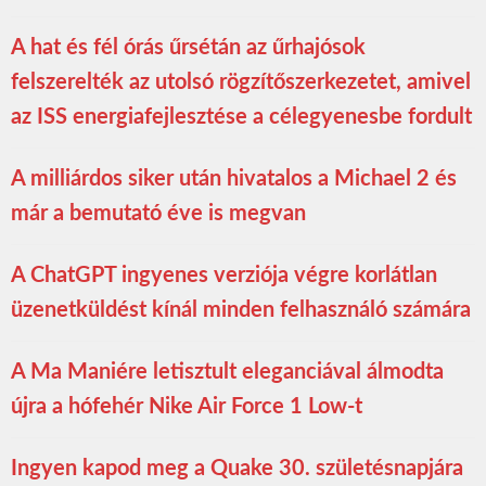
A hat és fél órás űrsétán az űrhajósok
felszerelték az utolsó rögzítőszerkezetet, amivel
az ISS energiafejlesztése a célegyenesbe fordult
A milliárdos siker után hivatalos a Michael 2 és
már a bemutató éve is megvan
A ChatGPT ingyenes verziója végre korlátlan
üzenetküldést kínál minden felhasználó számára
A Ma Maniére letisztult eleganciával álmodta
újra a hófehér Nike Air Force 1 Low-t
Ingyen kapod meg a Quake 30. születésnapjára