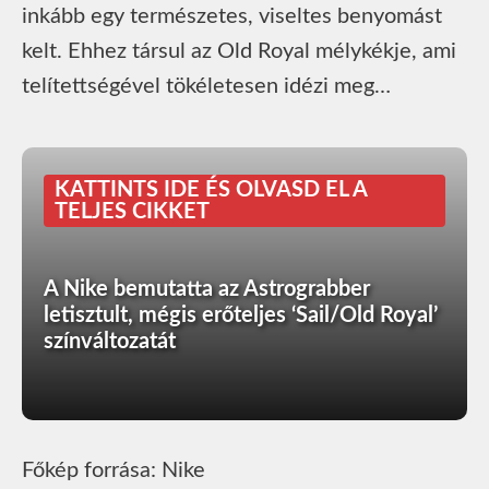
inkább egy természetes, viseltes benyomást
kelt. Ehhez társul az Old Royal mélykékje, ami
telítettségével tökéletesen idézi meg…
KATTINTS IDE ÉS OLVASD EL A
TELJES CIKKET
A Nike bemutatta az Astrograbber
letisztult, mégis erőteljes ‘Sail/Old Royal’
színváltozatát
Főkép forrása: Nike