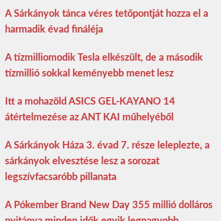
A Sárkányok tánca véres tetőpontját hozza el a
harmadik évad fináléja
A tízmilliomodik Tesla elkészült, de a második
tízmillió sokkal keményebb menet lesz
Itt a mohazöld ASICS GEL-KAYANO 14
átértelmezése az ANT KAI műhelyéből
A Sárkányok Háza 3. évad 7. része leleplezte, a
sárkányok elvesztése lesz a sorozat
legszívfacsaróbb pillanata
A Pókember Brand New Day 355 millió dolláros