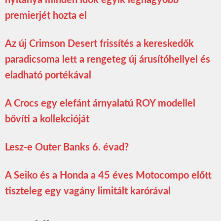
nyitánya minden idők egyik legnagyobb
premierjét hozta el
Az új Crimson Desert frissítés a kereskedők
paradicsoma lett a rengeteg új árusítóhellyel és
eladható portékával
A Crocs egy elefánt árnyalatú ROY modellel
bővíti a kollekcióját
Lesz-e Outer Banks 6. évad?
A Seiko és a Honda a 45 éves Motocompo előtt
tiszteleg egy vagány limitált karórával