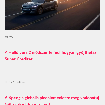
Autó
A Helldivers 2 módszer felfedi hogyan gyűjthetsz
Super Creditet
IT és Szoftver
A Xpeng a globális piacokat célozza meg vadonatúj
G9L szabadidő-autójával