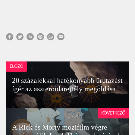
ELŐZŐ
20 százalékkal hatékonyabb űrutazást
ígér az aszteroidarejtély megoldása
KÖVETKEZŐ
A Rick és Morty mozifilm végre