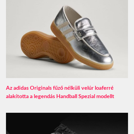
Az adidas Originals fűző nélküli velúr loaferré
alakította a legendás Handball Spezial modellt