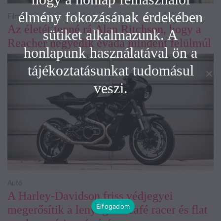
élmény fokozásának érdekében
Filmipar
Az életét tenné rá Alan Ritchson, hogy a
sütiket alkalmazunk. A
Reacher negyedik évada mindent felülmúl
honlapunk használatával ön a
tájékoztatásunkat tudomásul
veszi.
Autó
A Harley-Davidson friss védjegyei
Elfogadom
megerősítik a lenyűgöző café racer és flat