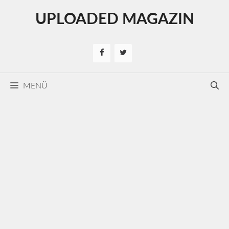
Kilépés
UPLOADED MAGAZIN
a
tartalomba
MENÜ