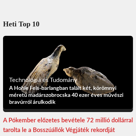
Heti Top 10
Technológia és Tudomány
A Hohle Fels-barlangban talált két, körömnyi
méretű madárszobrocska 40 ezer éves művészi
bravúrról árulkodik
A Pókember előzetes bevétele 72 millió dollárral
tarolta le a Bosszúállók Végjáték rekordját