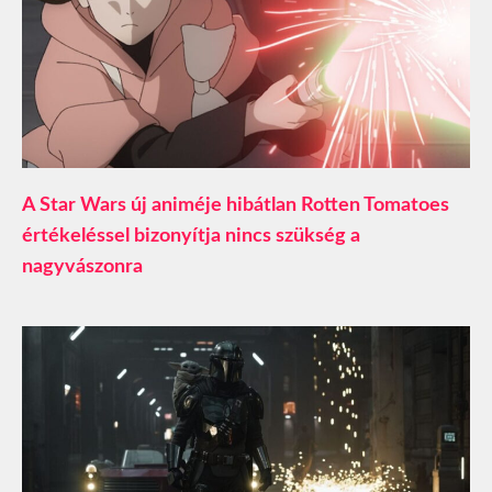
A Star Wars új animéje hibátlan Rotten Tomatoes
értékeléssel bizonyítja nincs szükség a
nagyvászonra