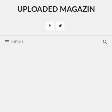
Kilépés
UPLOADED MAGAZIN
a
tartalomba
MENÜ