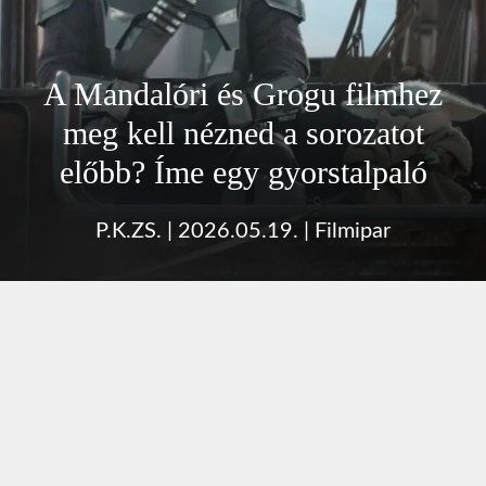
A Mandalóri és Grogu filmhez
meg kell nézned a sorozatot
előbb? Íme egy gyorstalpaló
P.K.ZS.
|
2026.05.19.
|
Filmipar