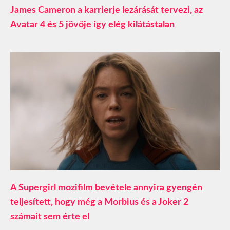
James Cameron a karrierje lezárását tervezi, az
Avatar 4 és 5 jövője így elég kilátástalan
A Supergirl mozifilm bevétele annyira gyengén
teljesített, hogy még a Morbius és a Joker 2
számait sem érte el