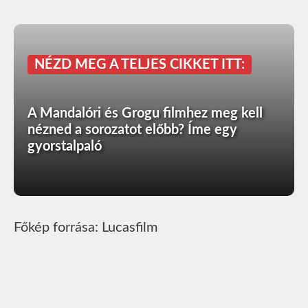
NÉZD MEG A TELJES CIKKET ITT:
A Mandalóri és Grogu filmhez meg kell
nézned a sorozatot előbb? Íme egy
gyorstalpaló
Főkép forrása: Lucasfilm