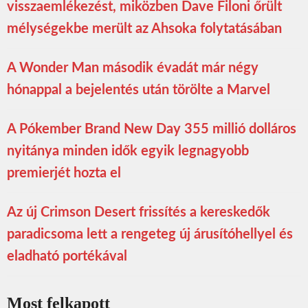
visszaemlékezést, miközben Dave Filoni őrült
mélységekbe merült az Ahsoka folytatásában
A Wonder Man második évadát már négy
hónappal a bejelentés után törölte a Marvel
A Pókember Brand New Day 355 millió dolláros
nyitánya minden idők egyik legnagyobb
premierjét hozta el
Az új Crimson Desert frissítés a kereskedők
paradicsoma lett a rengeteg új árusítóhellyel és
eladható portékával
Most felkapott