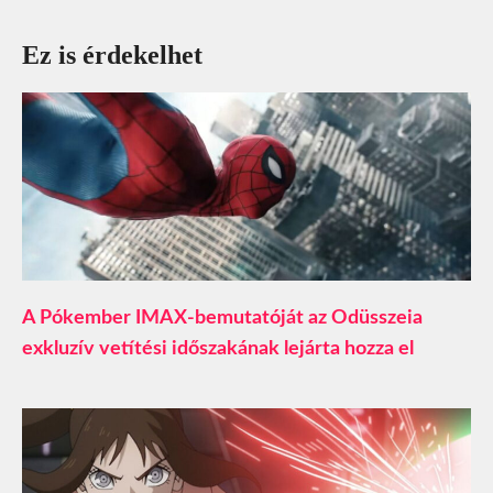
Ez is érdekelhet
A Pókember IMAX-bemutatóját az Odüsszeia
exkluzív vetítési időszakának lejárta hozza el