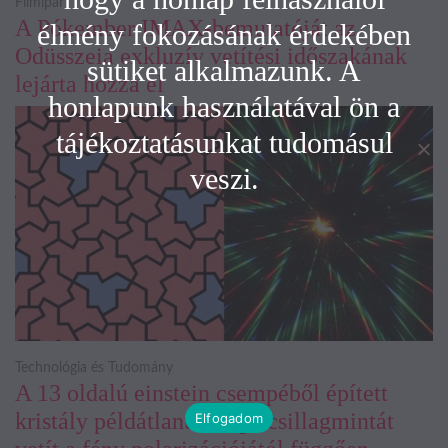
Filmipar
A Pókember IMAX-bemutatóját az
élmény fokozásának érdekében
Odüsszeia exkluzív vetítési időszakának
sütiket alkalmazunk. A
lejárta hozza el
honlapunk használatával ön a
tájékoztatásunkat tudomásul
veszi.
Technológia és Tudomány
A 13 oldalú einstein csempéből épített
kristály példátlanul forgó csillagmintát
Elfogadom