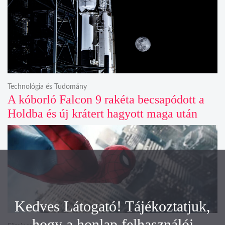
Technológia és Tudomány
A kóborló Falcon 9 rakéta becsapódott a
Holdba és új krátert hagyott maga után
Kedves Látogató! Tájékoztatjuk,
hogy a honlap felhasználói