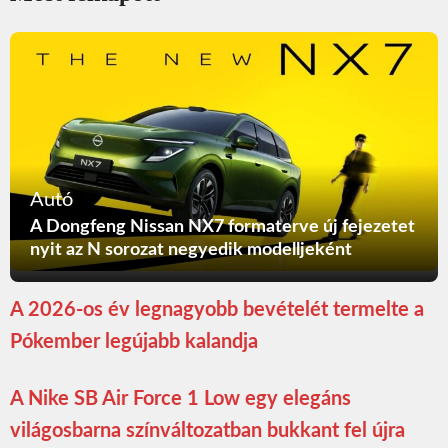
Autó
A Dongfeng Nissan NX7 formaterve új fejezetet
nyit az N sorozat negyedik modelljeként
A 2026-os év legnagyobb bevételét termelte a
Pókember legújabb kalandja
A Nike SB Air Force 1 Low egy elegáns
világosbarna színváltozatban bukkant fel újra