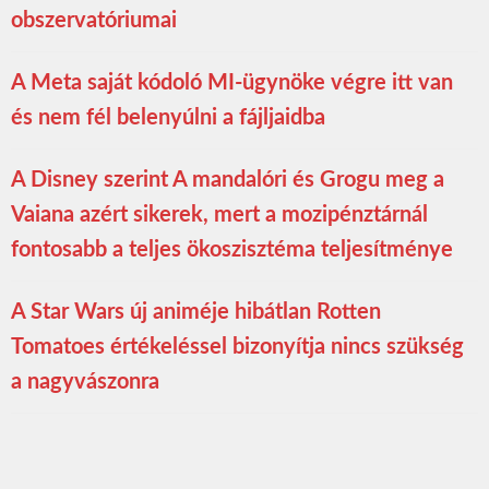
obszervatóriumai
A Meta saját kódoló MI-ügynöke végre itt van
és nem fél belenyúlni a fájljaidba
A Disney szerint A mandalóri és Grogu meg a
Vaiana azért sikerek, mert a mozipénztárnál
fontosabb a teljes ökoszisztéma teljesítménye
A Star Wars új animéje hibátlan Rotten
Tomatoes értékeléssel bizonyítja nincs szükség
a nagyvászonra