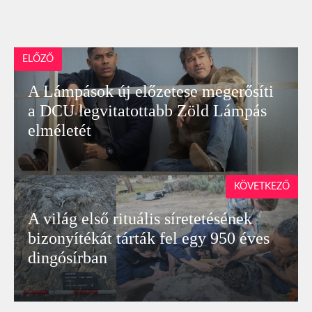
ELŐZŐ
A Lámpások új előzetese megerősíti
a DCU legvitatottabb Zöld Lámpás
elméletét
KÖVETKEZŐ
A világ első rituális síretetésének
bizonyítékát tárták fel egy 950 éves
dingósírban