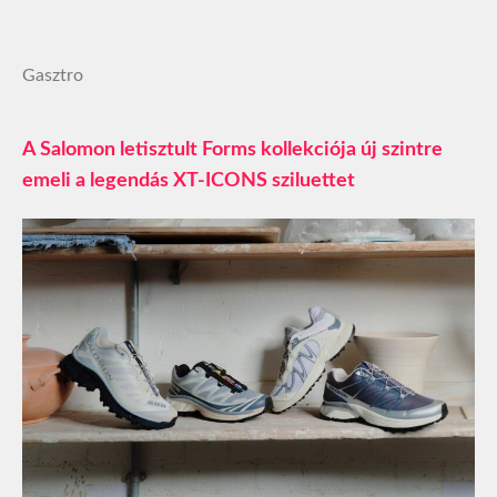
Gasztro
A Salomon letisztult Forms kollekciója új szintre
emeli a legendás XT-ICONS sziluettet