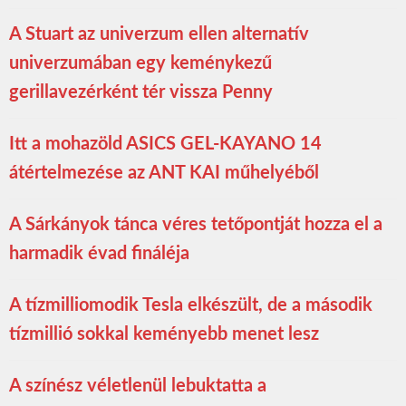
A Stuart az univerzum ellen alternatív
univerzumában egy keménykezű
gerillavezérként tér vissza Penny
Itt a mohazöld ASICS GEL-KAYANO 14
átértelmezése az ANT KAI műhelyéből
A Sárkányok tánca véres tetőpontját hozza el a
harmadik évad fináléja
A tízmilliomodik Tesla elkészült, de a második
tízmillió sokkal keményebb menet lesz
A színész véletlenül lebuktatta a