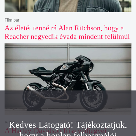
Filmipar
Az életét tenné rá Alan Ritchson, hogy a
Reacher negyedik évada mindent felülmúl
Kedves Látogató! Tájékoztatjuk,
Autó
A Harley-Davidson friss védjegyei
hogy a honlap felhasználói