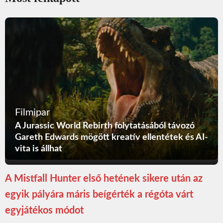
Filmipar
A Jurassic World Rebirth folytatásából távozó
Gareth Edwards mögött kreatív ellentétek és AI-
vita is állhat
A Mistfall Hunter első hetének sikere után az
egyik pályára máris beígérték a régóta várt
egyjátékos módot