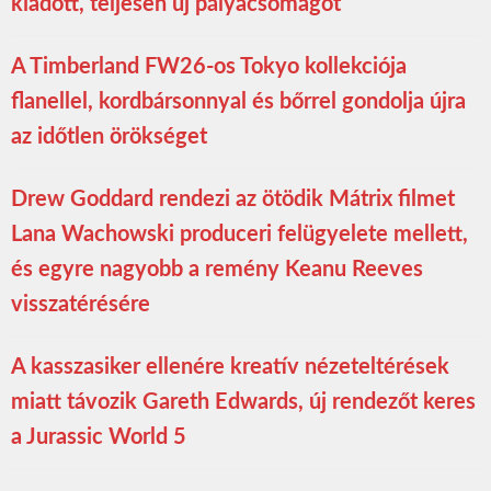
kiadott, teljesen új pályacsomagot
A Timberland FW26-os Tokyo kollekciója
flanellel, kordbársonnyal és bőrrel gondolja újra
az időtlen örökséget
Drew Goddard rendezi az ötödik Mátrix filmet
Lana Wachowski produceri felügyelete mellett,
és egyre nagyobb a remény Keanu Reeves
visszatérésére
A kasszasiker ellenére kreatív nézeteltérések
miatt távozik Gareth Edwards, új rendezőt keres
a Jurassic World 5