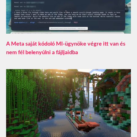
A Meta saját kódoló MI-ügynöke végre itt van és
nem fél belenyúlni a fájljaidba