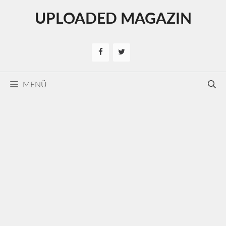
Kilépés
UPLOADED MAGAZIN
a
tartalomba
MENÜ