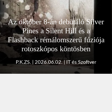
Az október 8-án debütáló Silver
Pines a Silent Hill és a
Flashback rémálomszerű fúziója
rotoszkópos köntösben
P.K.ZS.
|
2026.06.02.
|
IT és Szoftver