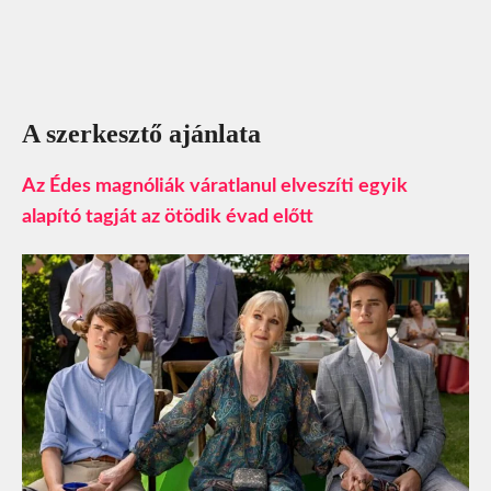
A szerkesztő ajánlata
Az Édes magnóliák váratlanul elveszíti egyik
alapító tagját az ötödik évad előtt