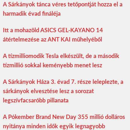
A Sárkányok tánca véres tetőpontját hozza el a
harmadik évad fináléja
Itt a mohazöld ASICS GEL-KAYANO 14
átértelmezése az ANT KAI műhelyéből
A tízmilliomodik Tesla elkészült, de a második
tízmillió sokkal keményebb menet lesz
A Sárkányok Háza 3. évad 7. része leleplezte, a
sárkányok elvesztése lesz a sorozat
legszívfacsaróbb pillanata
A Pókember Brand New Day 355 millió dolláros
nyitánya minden idők egyik legnagyobb