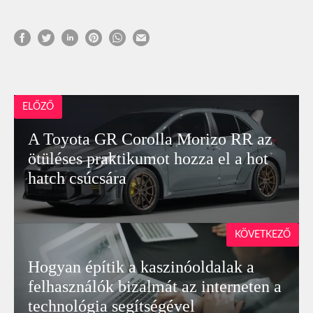
ELŐZŐ
A Toyota GR Corolla Morizo RR az
ötüléses praktikumot hozza el a hot
hatch csúcsára
KÖVETKEZŐ
Hogyan építik a kaszinóoldalak a
felhasználók bizalmát az interneten a
technológia segítségével