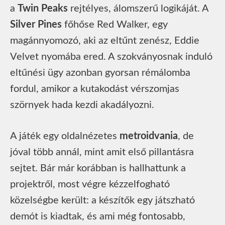
a
Twin Peaks
rejtélyes, álomszerű logikáját. A
Silver Pines
főhőse Red Walker, egy
magánnyomozó, aki az eltűnt zenész, Eddie
Velvet nyomába ered. A szokványosnak induló
eltűnési ügy azonban gyorsan rémálomba
fordul, amikor a kutakodást vérszomjas
szörnyek hada kezdi akadályozni.
A játék egy oldalnézetes
metroidvania
, de
jóval több annál, mint amit első pillantásra
sejtet. Bár már korábban is hallhattunk a
projektről, most végre kézzelfogható
közelségbe került: a készítők egy játszható
demót is kiadtak, és ami még fontosabb,