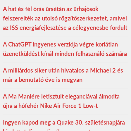
A hat és fél órás űrsétán az űrhajósok
felszerelték az utolsó rögzítőszerkezetet, amivel
az ISS energiafejlesztése a célegyenesbe fordult
A ChatGPT ingyenes verziója végre korlátlan
üzenetküldést kínál minden felhasználó számára
A milliárdos siker után hivatalos a Michael 2 és
már a bemutató éve is megvan
A Ma Maniére letisztult eleganciával álmodta
újra a hófehér Nike Air Force 1 Low-t
Ingyen kapod meg a Quake 30. születésnapjára