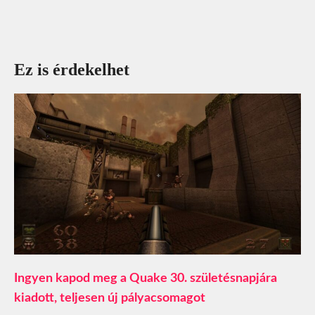
Ez is érdekelhet
Ingyen kapod meg a Quake 30. születésnapjára
kiadott, teljesen új pályacsomagot