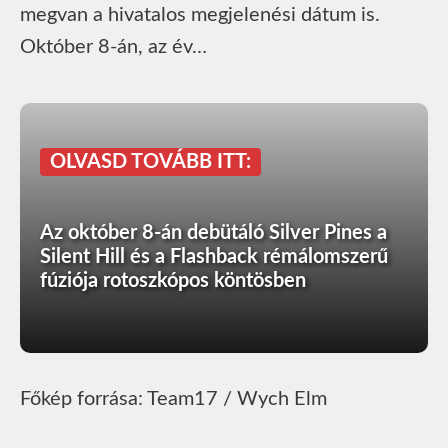
megvan a hivatalos megjelenési dátum is.
Október 8-án, az év…
OLVASD TOVÁBB ITT:
Az október 8-án debütáló Silver Pines a
Silent Hill és a Flashback rémálomszerű
fúziója rotoszkópos köntösben
Főkép forrása: Team17 / Wych Elm