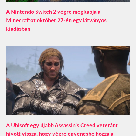
A Nintendo Switch 2 végre megkapja a
Minecraftot október 27-én egy látványos
kiadásban
A Ubisoft egy újabb Assassin’s Creed veteránt
hívott vissza, hogy végre egyenesbe hozza a