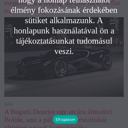
megerősítik a lenyűgöző café racer és flat
élmény fokozásának érdekében
tracker szériagyártását
sütiket alkalmazunk. A
honlapunk használatával ön a
tájékoztatásunkat tudomásul
veszi.
Autó
A Bugatti Destrier egy utcára álmodott
Bolide, ami a pályaautók brutalitását
Elfogadom
öltözteti egyedi karosszériába