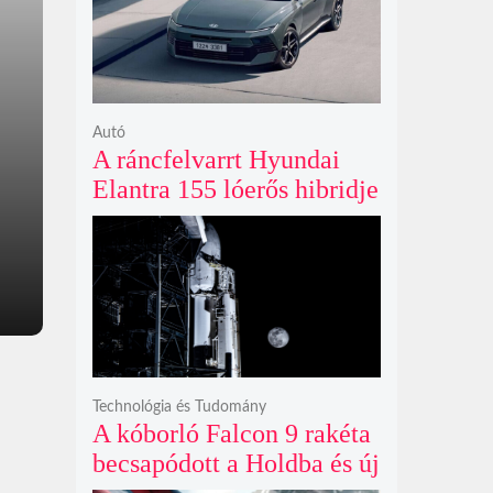
ki
Autó
A ráncfelvarrt Hyundai
Elantra 155 lóerős hibridje
és prémium utastere
komoly belsőtéri ugrást
hoz
Technológia és Tudomány
A kóborló Falcon 9 rakéta
becsapódott a Holdba és új