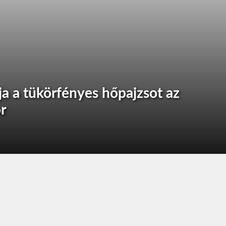
 a tükörfényes hőpajzsot az
r