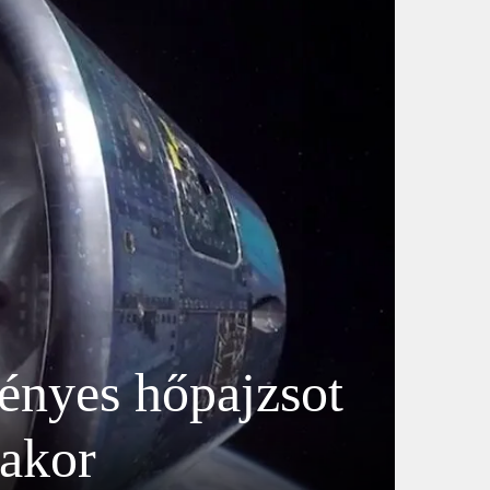
ényes hőpajzsot
sakor