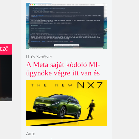
példátlanul forgó
csillagmintát vetít a fény
polarizációjától függően
EZŐ
IT és Szoftver
A Meta saját kódoló MI-
ügynöke végre itt van és
nem fél belenyúlni a
fájljaidba
Autó