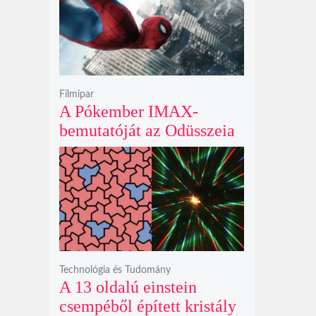
krátert hagyott maga után
Filmipar
A Pókember IMAX-
bemutatóját az Odüsszeia
exkluzív vetítési
időszakának lejárta hozza
el
Technológia és Tudomány
A 13 oldalú einstein
csempéből épített kristály