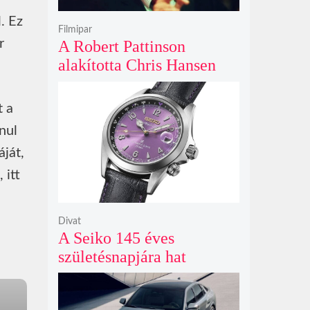
. Ez
Filmipar
r
A Robert Pattinson
alakította Chris Hansen
sötét vadászatra indul a
Primetime előzetesében
t a
nul
ját,
 itt
Divat
A Seiko 145 éves
születésnapjára hat
limitált kiadású Edo-lila
számlapos modellt hozott