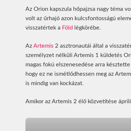
Az Orion kapszula hőpajzsa nagy téma vo
volt az űrhajó azon kulcsfontosságú elem
visszatértek a
Föld
légkörébe.
Az
Artemis
2 asztronautái által a visszaté
személyzet nélküli Artemis 1 küldetés Or
magas fokú elszenesedése arra késztette 
hogy ez ne ismétlődhessen meg az Artemis
is mindig van kockázat.
Amikor az Artemis 2 élő közvetítése ápri