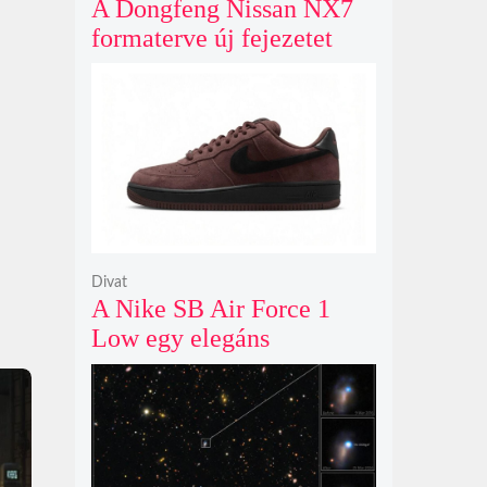
A Dongfeng Nissan NX7
formaterve új fejezetet
nyit az N sorozat negyedik
modelljeként
Divat
A Nike SB Air Force 1
Low egy elegáns
világosbarna
színváltozatban bukkant
fel újra