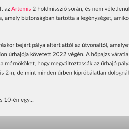
lt az
Artemis
2 holdmisszió során, és nem véletlenül
e, amely biztonságban tartotta a legénységet, amiko
réskor bejárt pálya eltért attól az útvonaltól, amelye
ion űrhajója követett 2022 végén. A hőpajzs váratla
a mérnököket, hogy megváltoztassák az űrhajó pályá
 2-n, de mint minden űrben kipróbálatlan dolognál,
lis 10-én egy…