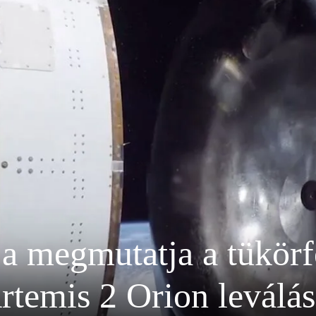
 megmutatja a tükörf
rtemis 2 Orion leválá