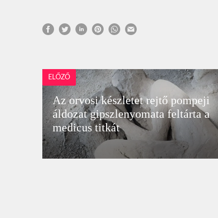
ELŐZŐ
Az orvosi készletet rejtő pompeji
áldozat gipszlenyomata feltárta a
medicus titkát