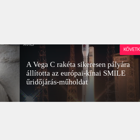
KÖVETK
A Vega C rakéta sikeresen pályára
állította az európai-kínai SMILE
űridőjárás-műholdat