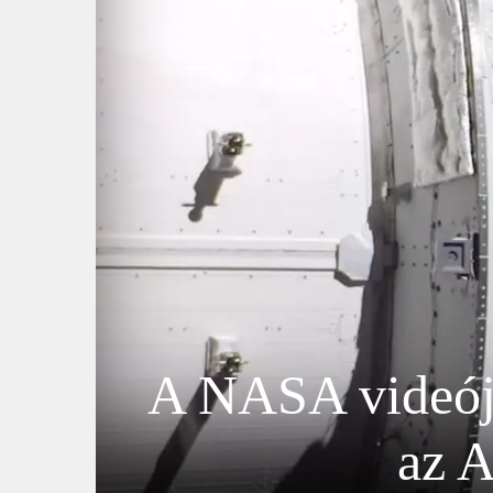
A NASA videója
az A