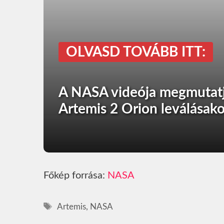
OLVASD TOVÁBB ITT:
A NASA videója megmutatja
Artemis 2 Orion leválásako
Főkép forrása:
NASA
Címkék
Artemis
,
NASA