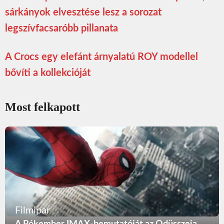
sárkányok elvesztése lesz a sorozat
legszívfacsaróbb pillanata
A Crocs egy elefánt árnyalatú ROY modellel
bővíti a kollekcióját
Most felkapott
Filmipar