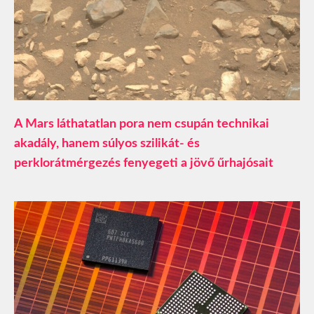
A Mars láthatatlan pora nem csupán technikai
akadály, hanem súlyos szilikát- és
perklorátmérgezés fenyegeti a jövő űrhajósait