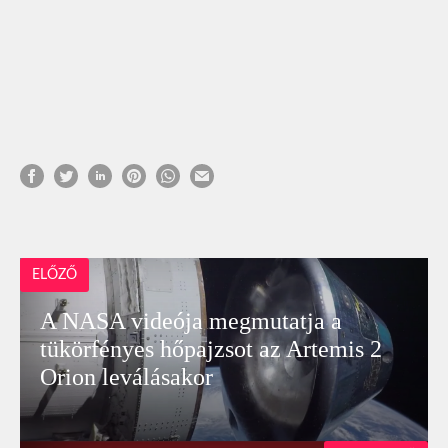
ELŐZŐ
A NASA videója megmutatja a
tükörfényes hőpajzsot az Artemis 2
Orion leválásakor