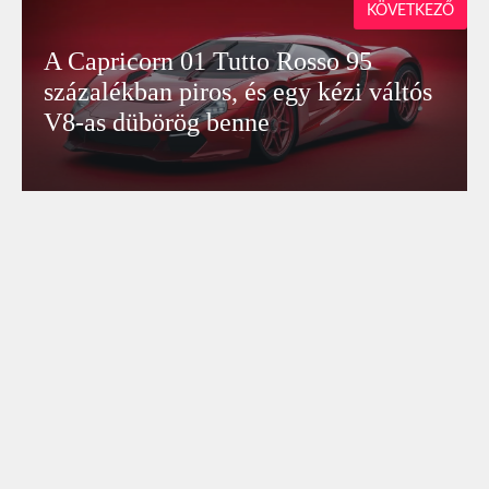
KÖVETKEZŐ
A Capricorn 01 Tutto Rosso 95
százalékban piros, és egy kézi váltós
V8-as dübörög benne