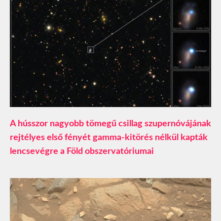
A hússzor nagyobb tömegű csillag szupernóvájának
rejtélyes első fényét gamma-kitörés nélkül kapták
lencsevégre a Föld obszervatóriumai