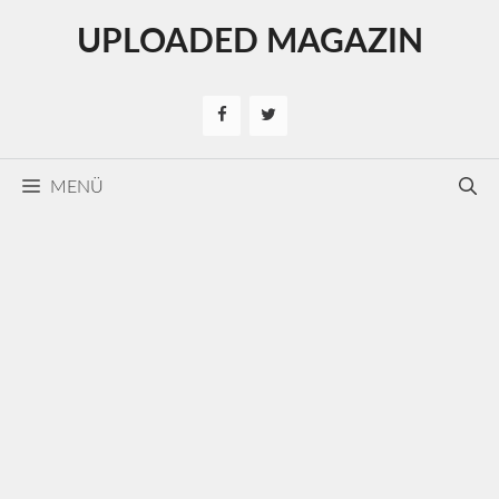
Kilépés
UPLOADED MAGAZIN
a
tartalomba
MENÜ