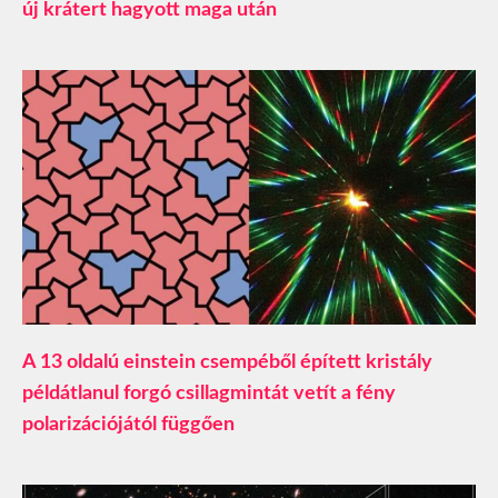
új krátert hagyott maga után
A 13 oldalú einstein csempéből épített kristály
példátlanul forgó csillagmintát vetít a fény
polarizációjától függően