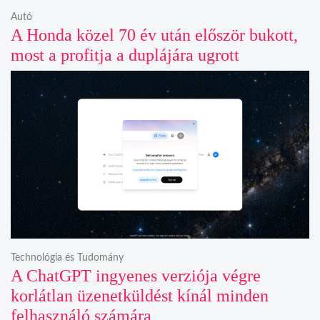
Autó
A Honda közel 70 év után először bukott,
most a profitja a duplájára ugrott
Technológia és Tudomány
A ChatGPT ingyenes verziója végre
korlátlan üzenetküldést kínál minden
felhasználó számára