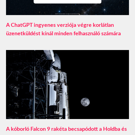
A ChatGPT ingyenes verziója végre korlátlan
üzenetküldést kínál minden felhasználó számára
A kóborló Falcon 9 rakéta becsapódott a Holdba és