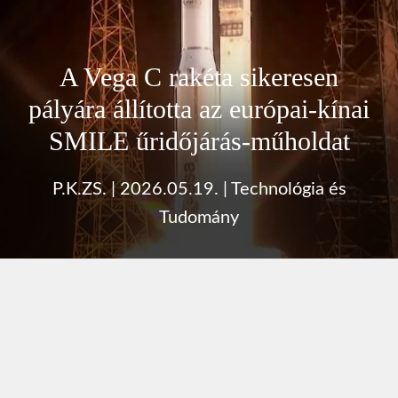
A Vega C rakéta sikeresen
pályára állította az európai-kínai
SMILE űridőjárás-műholdat
P.K.ZS.
|
2026.05.19.
|
Technológia és
Tudomány