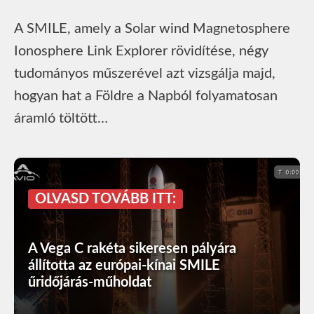
A SMILE, amely a Solar wind Magnetosphere
Ionosphere Link Explorer rövidítése, négy
tudományos műszerével azt vizsgálja majd,
hogyan hat a Földre a Napból folyamatosan
áramló töltött…
OLVASD TOVÁBB ITT:
A Vega C rakéta sikeresen pályára
állította az európai-kínai SMILE
űridőjárás-műholdat