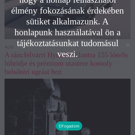
élmény fokozásának érdekében
sütiket alkalmazunk. A
honlapunk használatával ön a
tájékoztatásunkat tudomásul
Autó
veszi.
A ráncfelvarrt Hyundai Elantra 155 lóerős
hibridje és prémium utastere komoly
belsőtéri ugrást hoz
Elfogadom