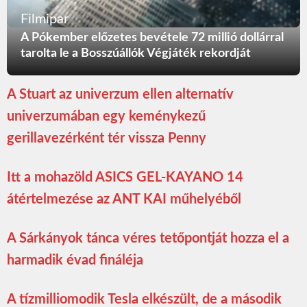
Filmipar
A Pókember előzetes bevétele 72 millió dollárral
tarolta le a Bosszúállók Végjáték rekordját
A Stuart az univerzum ellen alternatív
univerzumában egy keménykezű
gerillavezérként tér vissza Penny
Itt a mohazöld ASICS GEL-KAYANO 14
átértelmezése az ANT KAI műhelyéből
A Sárkányok tánca véres tetőpontját hozza el a
harmadik évad fináléja
A tízmilliomodik Tesla elkészült, de a második