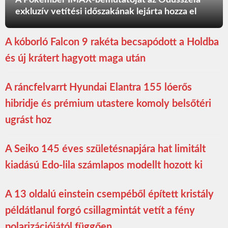
A Pókember IMAX-bemutatóját az Odüsszeia
exkluzív vetítési időszakának lejárta hozza el
A kóborló Falcon 9 rakéta becsapódott a Holdba
és új krátert hagyott maga után
A ráncfelvarrt Hyundai Elantra 155 lóerős
hibridje és prémium utastere komoly belsőtéri
ugrást hoz
A Seiko 145 éves születésnapjára hat limitált
kiadású Edo-lila számlapos modellt hozott ki
A 13 oldalú einstein csempéből épített kristály
példátlanul forgó csillagmintát vetít a fény
polarizációjától függően