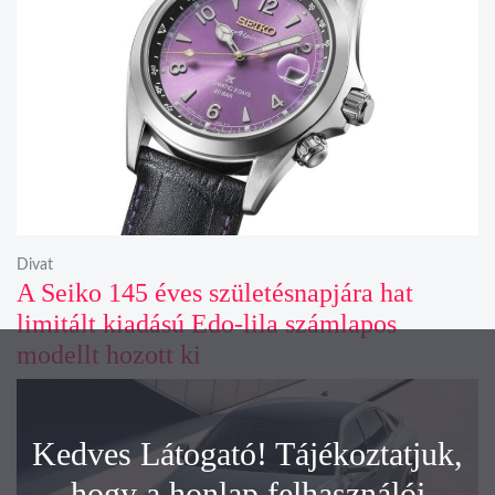
Divat
A Seiko 145 éves születésnapjára hat
limitált kiadású Edo-lila számlapos
modellt hozott ki
Kedves Látogató! Tájékoztatjuk,
hogy a honlap felhasználói