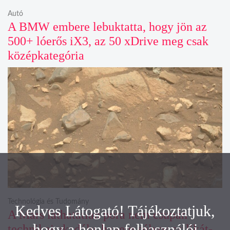
Autó
A BMW embere lebuktatta, hogy jön az
500+ lóerős iX3, az 50 xDrive meg csak
középkategória
Technológia és Tudomány
Kedves Látogató! Tájékoztatjuk,
A Mars láthatatlan pora nem csupán
hogy a honlap felhasználói
technikai akadály, hanem súlyos szilikát-