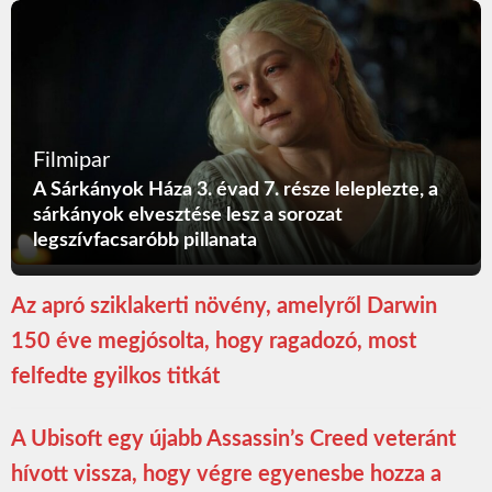
Filmipar
A Sárkányok Háza 3. évad 7. része leleplezte, a
sárkányok elvesztése lesz a sorozat
legszívfacsaróbb pillanata
Az apró sziklakerti növény, amelyről Darwin
150 éve megjósolta, hogy ragadozó, most
felfedte gyilkos titkát
A Ubisoft egy újabb Assassin’s Creed veteránt
hívott vissza, hogy végre egyenesbe hozza a