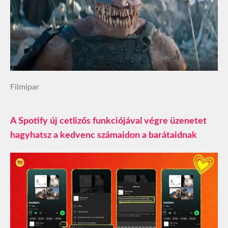
Filmipar
A Spotify új cetlizős funkciójával végre üzenetet
hagyhatsz a kedvenc számaidon a barátaidnak