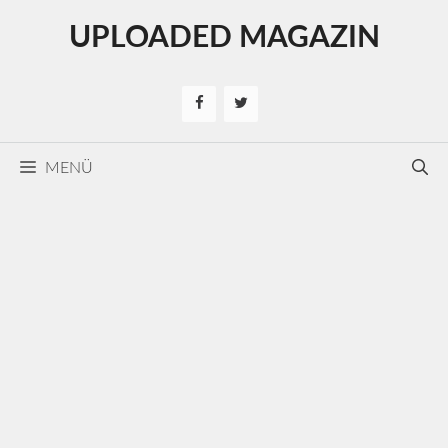
Kilépés
UPLOADED MAGAZIN
a
tartalomba
MENÜ