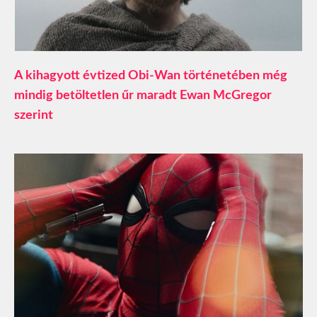
A kihagyott évtized Obi-Wan történetében még
mindig betöltetlen űr maradt Ewan McGregor
szerint