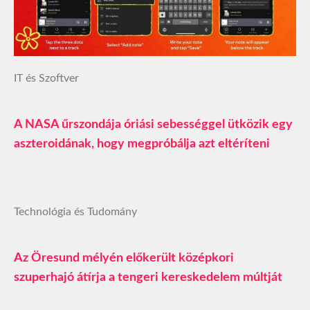
IT és Szoftver
A NASA űrszondája óriási sebességgel ütközik egy
aszteroidának, hogy megpróbálja azt eltéríteni
Technológia és Tudomány
Az Öresund mélyén előkerült középkori
szuperhajó átírja a tengeri kereskedelem múltját