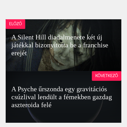
ELŐZŐ
A Silent Hill diadalmenete két új
játékkal bizonyította be a franchise
erejét
KÖVETKEZŐ
A Psyche űrszonda egy gravitációs
csúzlival lendült a fémekben gazdag
aszteroida felé