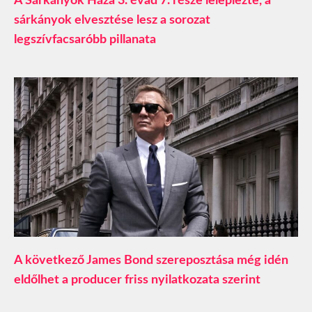
A Sárkányok Háza 3. évad 7. része leleplezte, a
sárkányok elvesztése lesz a sorozat
legszívfacsaróbb pillanata
A következő James Bond szereposztása még idén
eldőlhet a producer friss nyilatkozata szerint