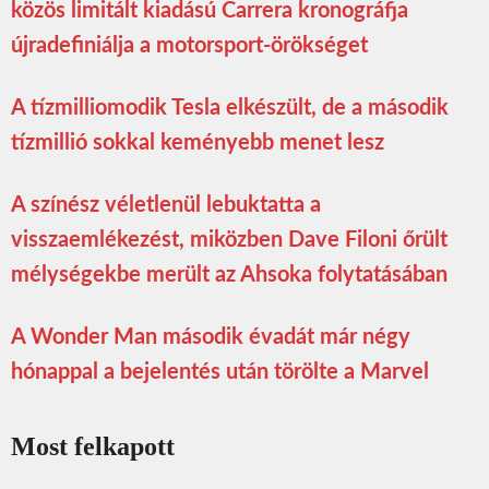
közös limitált kiadású Carrera kronográfja
újradefiniálja a motorsport-örökséget
A tízmilliomodik Tesla elkészült, de a második
tízmillió sokkal keményebb menet lesz
A színész véletlenül lebuktatta a
visszaemlékezést, miközben Dave Filoni őrült
mélységekbe merült az Ahsoka folytatásában
A Wonder Man második évadát már négy
hónappal a bejelentés után törölte a Marvel
Most felkapott