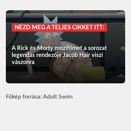
NÉZD MEG A TELJES CIKKET ITT:
A Rick és Morty mozifilmet a sorozat
legendás rendezője Jacob Hair viszi
vászonra
Főkép forrása: Adult Swim