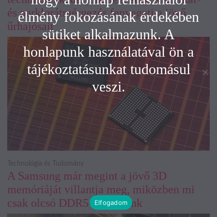
és perklorátmérgezés fenyegeti a jövő
élmény fokozásának érdekében
űrhajósait
sütiket alkalmazunk. A
honlapunk használatával ön a
tájékoztatásunkat tudomásul
veszi.
Technológia és Tudomány
A Samsung már megint a jövő 3D
memóriáját villantja meg, miközben mi
csak olcsó DDR5-öt akarunk
Elfogadom