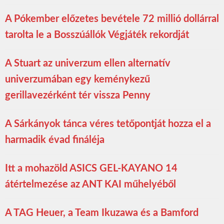
A Pókember előzetes bevétele 72 millió dollárral
tarolta le a Bosszúállók Végjáték rekordját
A Stuart az univerzum ellen alternatív
univerzumában egy keménykezű
gerillavezérként tér vissza Penny
A Sárkányok tánca véres tetőpontját hozza el a
harmadik évad fináléja
Itt a mohazöld ASICS GEL-KAYANO 14
átértelmezése az ANT KAI műhelyéből
A TAG Heuer, a Team Ikuzawa és a Bamford