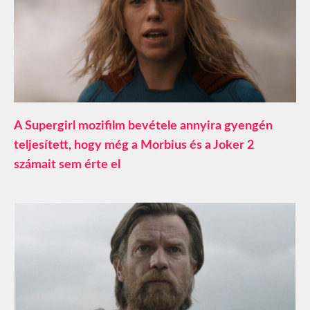
A Supergirl mozifilm bevétele annyira gyengén
teljesített, hogy még a Morbius és a Joker 2
számait sem érte el