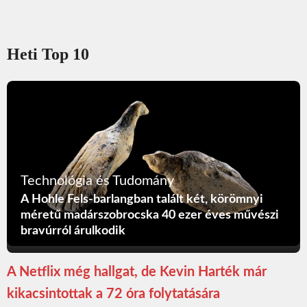
Heti Top 10
Technológia és Tudomány
A Hohle Fels-barlangban talált két, körömnyi
méretű madárszobrocska 40 ezer éves művészi
bravúrról árulkodik
A Netflix még hallgat, de Kevin Harték már
kikacsintottak a 72 óra folytatására