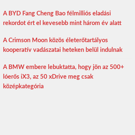
A BYD Fang Cheng Bao félmilliós eladási
rekordot ért el kevesebb mint három év alatt
A Crimson Moon közös életerőtartályos
kooperatív vadászatai heteken belül indulnak
A BMW embere lebuktatta, hogy jön az 500+
lóerős iX3, az 50 xDrive meg csak
középkategória