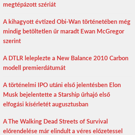
megtépázott szériát
A kihagyott évtized Obi-Wan történetében még
mindig betöltetlen űr maradt Ewan McGregor
szerint
A DTLR leleplezte a New Balance 2010 Carbon
modell premierdátumát
A történelmi IPO utáni első jelentésben Elon
Musk bejelentette a Starship űrhajó első
elfogási kísérletét augusztusban
A The Walking Dead Streets of Survival
előrendelése már elindult a véres előzetessel