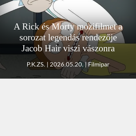
A Rick és Morty mozifilmet a
sorozat legendás rendezője
Jacob Hair viszi vászonra
P.K.ZS.
|
2026.05.20.
|
Filmipar