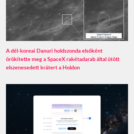
A dél-koreai Danuri holdszonda elsőként
örökítette meg a SpaceX rakétadarab által ütött
elszenesedett krátert a Holdon