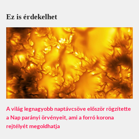
Ez is érdekelhet
A világ legnagyobb naptávcsöve először rögzítette
a Nap parányi örvényeit, ami a forró korona
rejtélyét megoldhatja