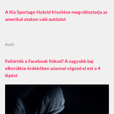
A Kia Sportage Hybrid frissítése megváltoztatja az
amerikai utakon való autózást
Autó
Feltörték a Facebook fiókod? A nagyobb baj
elkerülése érdekében azonnal végezd el ezt a 4
lépést