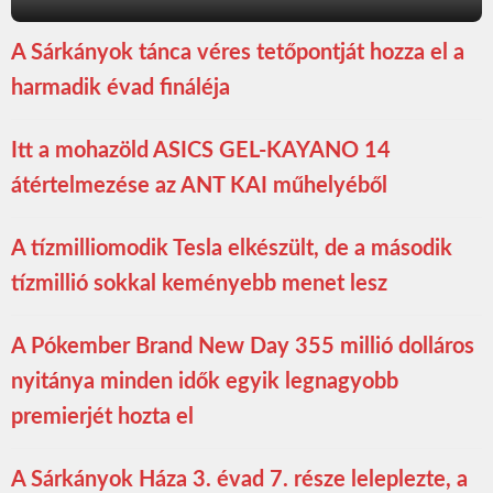
A Sárkányok tánca véres tetőpontját hozza el a
harmadik évad fináléja
Itt a mohazöld ASICS GEL-KAYANO 14
átértelmezése az ANT KAI műhelyéből
A tízmilliomodik Tesla elkészült, de a második
tízmillió sokkal keményebb menet lesz
A Pókember Brand New Day 355 millió dolláros
nyitánya minden idők egyik legnagyobb
premierjét hozta el
A Sárkányok Háza 3. évad 7. része leleplezte, a