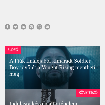
ELŐZŐ
A Fiúk fináléjából kimaradt Soldier
Boy jövőjét a Vought Rising mentheti
meg
KÖVETKEZŐ
Indulásra készen a történelem