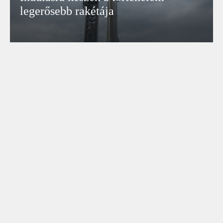
legerősebb rakétája