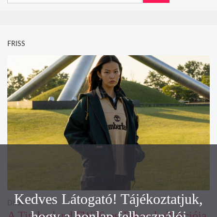
FRISS
Kedves Látogató! Tájékoztatjuk,
Divat
hogy a honlap felhasználói
A Timberland FW26-os Tokyo kollekciója