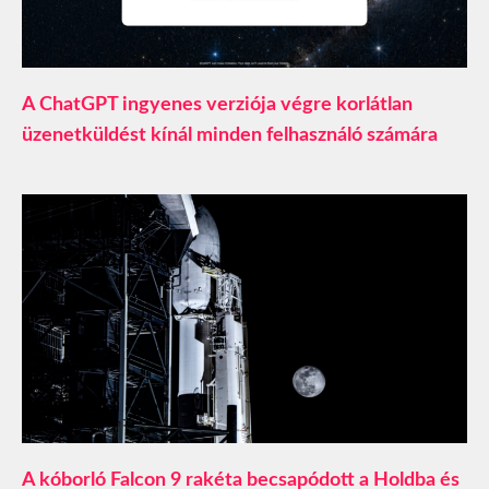
A ChatGPT ingyenes verziója végre korlátlan
üzenetküldést kínál minden felhasználó számára
A kóborló Falcon 9 rakéta becsapódott a Holdba és