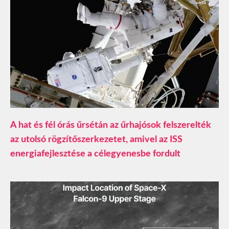
A hat és fél órás űrsétán az űrhajósok felszerelték
az utolsó rögzítőszerkezetet, amivel az ISS
energiafejlesztése a célegyenesbe fordult