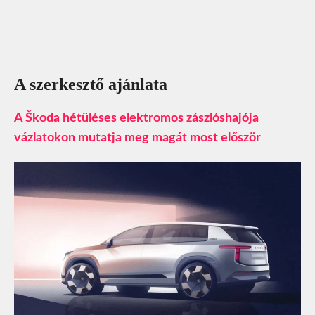
A szerkesztő ajánlata
A Škoda hétüléses elektromos zászlóshajója
vázlatokon mutatja meg magát most először