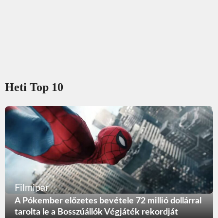
Heti Top 10
Filmipar
A Pókember előzetes bevétele 72 millió dollárral
tarolta le a Bosszúállók Végjáték rekordját