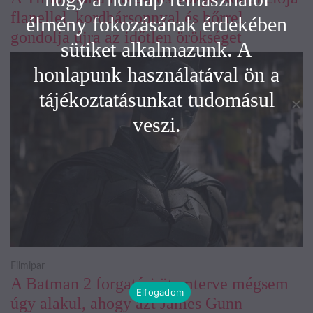
flanellel, kordbársonnyal és bőrrel
élmény fokozásának érdekében
gondolja újra az időtlen örökséget
sütiket alkalmazunk. A
honlapunk használatával ön a
tájékoztatásunkat tudomásul
veszi.
Filmipar
A Batman 2 forgatási ütemterve mégsem
Elfogadom
úgy alakul, ahogy azt James Gunn