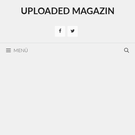
Kilépés
UPLOADED MAGAZIN
a
tartalomba
MENÜ