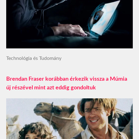
Technológia és Tudomány
Brendan Fraser korábban érkezik vissza a Múmia
új részével mint azt eddig gondoltuk