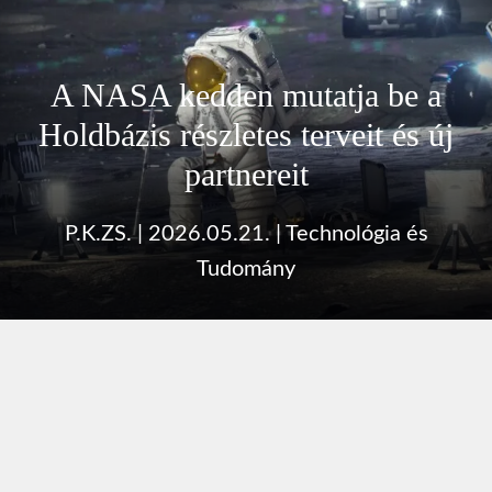
A NASA kedden mutatja be a
Holdbázis részletes terveit és új
partnereit
P.K.ZS.
|
2026.05.21.
|
Technológia és
Tudomány