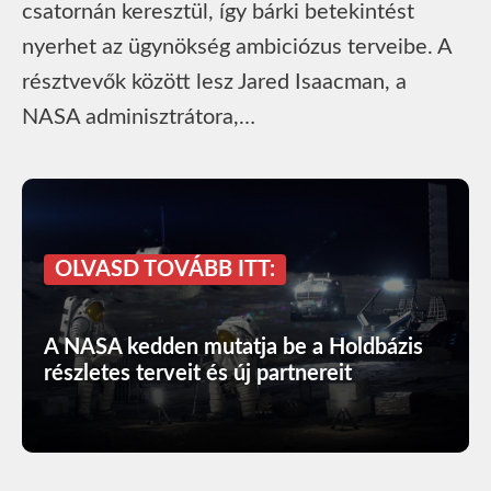
csatornán keresztül, így bárki betekintést
nyerhet az ügynökség ambiciózus terveibe. A
résztvevők között lesz Jared Isaacman, a
NASA adminisztrátora,…
OLVASD TOVÁBB ITT:
A NASA kedden mutatja be a Holdbázis
részletes terveit és új partnereit