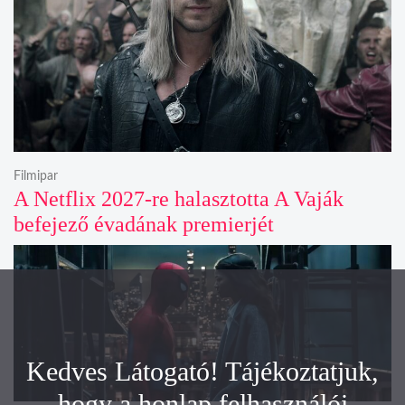
Filmipar
A Netflix 2027-re halasztotta A Vaják
befejező évadának premierjét
Kedves Látogató! Tájékoztatjuk,
hogy a honlap felhasználói