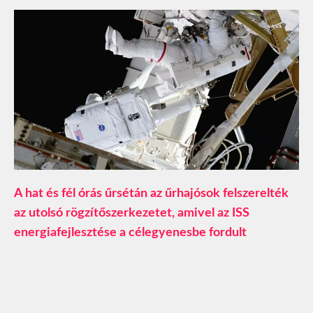
A hat és fél órás űrsétán az űrhajósok felszerelték
az utolsó rögzítőszerkezetet, amivel az ISS
energiafejlesztése a célegyenesbe fordult