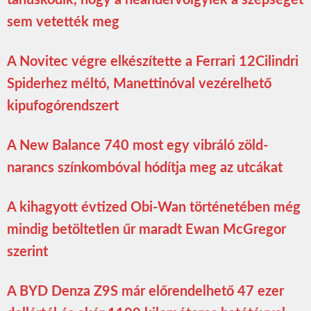
tanúskodik, hogy a neandervölgyiek a szépséget
sem vetették meg
A Novitec végre elkészítette a Ferrari 12Cilindri
Spiderhez méltó, Manettinóval vezérelhető
kipufogórendszert
A New Balance 740 most egy vibráló zöld-
narancs színkombóval hódítja meg az utcákat
A kihagyott évtized Obi-Wan történetében még
mindig betöltetlen űr maradt Ewan McGregor
szerint
A BYD Denza Z9S már előrendelhető 47 ezer