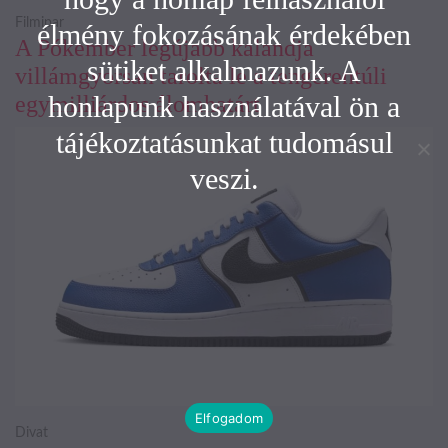
Filmipar
élmény fokozásának érdekében
A Pókember legújabb kalandja
sütiket alkalmazunk. A
villámgyorsan tarolta le a tengerentúli
honlapunk használatával ön a
egymilliárdos álomhatárt
tájékoztatásunkat tudomásul
veszi.
Elfogadom
Divat