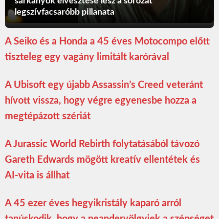
sárkányok elvesztése lesz a sorozat
legszívfacsaróbb pillanata
A Seiko és a Honda a 45 éves Motocompo előtt
tiszteleg egy vagány limitált karórával
A Ubisoft egy újabb Assassin’s Creed veteránt
hívott vissza, hogy végre egyenesbe hozza a
megtépázott szériát
A Jurassic World Rebirth folytatásából távozó
Gareth Edwards mögött kreatív ellentétek és
AI-vita is állhat
A 45 ezer éves hegyikristály kaparó arról