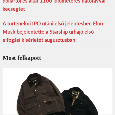
dollártól és akár 1100 kilométeres hatótávval
kecsegtet
A történelmi IPO utáni első jelentésben Elon
Musk bejelentette a Starship űrhajó első
elfogási kísérletét augusztusban
Most felkapott