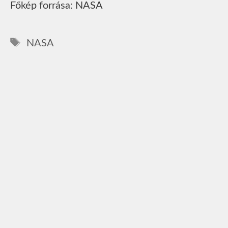
Főkép forrása: NASA
Címkék
NASA