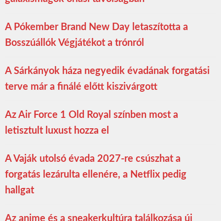
A Pókember Brand New Day letaszította a
Bosszúállók Végjátékot a trónról
A Sárkányok háza negyedik évadának forgatási
terve már a finálé előtt kiszivárgott
Az Air Force 1 Old Royal színben most a
letisztult luxust hozza el
A Vaják utolsó évada 2027-re csúszhat a
forgatás lezárulta ellenére, a Netflix pedig
hallgat
Az anime és a sneakerkultúra találkozása új