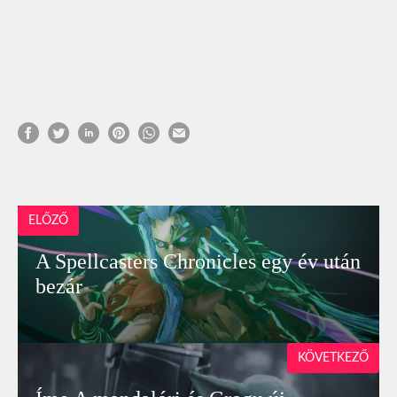
ELŐZŐ
A Spellcasters Chronicles egy év után
bezár
KÖVETKEZŐ