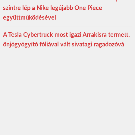
szintre lép a Nike legújabb One Piece
együttműködésével
A Tesla Cybertruck most igazi Arrakisra termett,
önjógyógyító fóliával vált sivatagi ragadozóvá