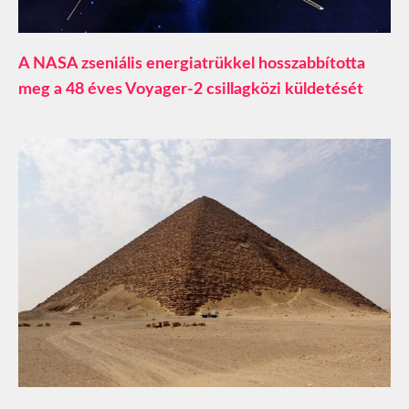
A NASA zseniális energiatrükkel hosszabbította
meg a 48 éves Voyager-2 csillagközi küldetését