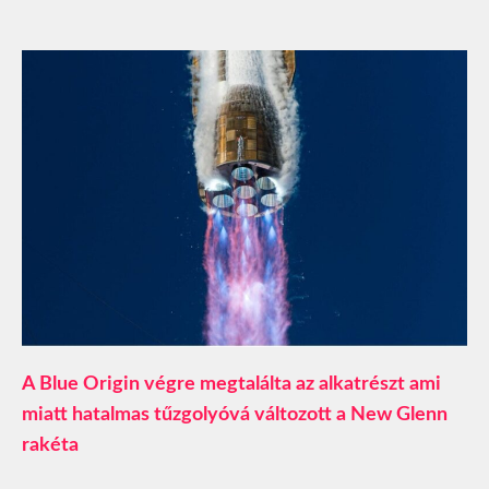
A Blue Origin végre megtalálta az alkatrészt ami
miatt hatalmas tűzgolyóvá változott a New Glenn
rakéta