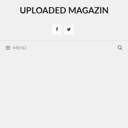
Kilépés
UPLOADED MAGAZIN
a
tartalomba
MENÜ