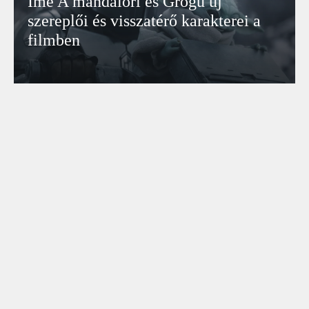
Íme A mandalóri és Grogu új
szereplői és visszatérő karakterei a
filmben