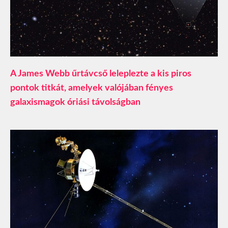
A James Webb űrtávcső leleplezte a kis piros
pontok titkát, amelyek valójában fényes
galaxismagok óriási távolságban