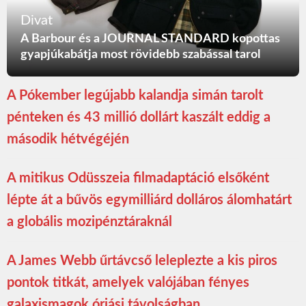
Divat
A Barbour és a JOURNAL STANDARD kopottas
gyapjúkabátja most rövidebb szabással tarol
A Pókember legújabb kalandja simán tarolt
pénteken és 43 millió dollárt kaszált eddig a
második hétvégéjén
A mitikus Odüsszeia filmadaptáció elsőként
lépte át a bűvös egymilliárd dolláros álomhatárt
a globális mozipénztáraknál
A James Webb űrtávcső leleplezte a kis piros
pontok titkát, amelyek valójában fényes
galaxismagok óriási távolságban