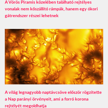
A Vörös Piramis közelében található rejtélyes
vonalak nem kőszállító rámpák, hanem egy ókori
gátrendszer részei lehetnek
A világ legnagyobb naptávcsöve először rögzítette
a Nap parányi örvényeit, ami a forró korona
rejtélyét megoldhatja