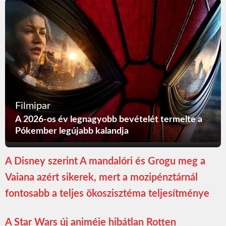
Filmipar
A 2026-os év legnagyobb bevételét termelte a
Pókember legújabb kalandja
A Disney szerint A mandalóri és Grogu meg a
Vaiana azért sikerek, mert a mozipénztárnál
fontosabb a teljes ökoszisztéma teljesítménye
A Star Wars új animéje hibátlan Rotten