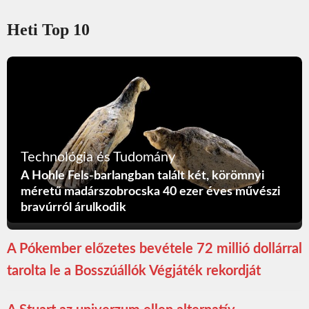
Heti Top 10
Technológia és Tudomány
A Hohle Fels-barlangban talált két, körömnyi
méretű madárszobrocska 40 ezer éves művészi
bravúrról árulkodik
A Pókember előzetes bevétele 72 millió dollárral
tarolta le a Bosszúállók Végjáték rekordját