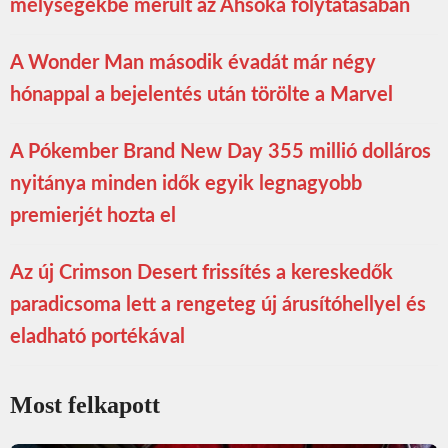
mélységekbe merült az Ahsoka folytatásában
A Wonder Man második évadát már négy
hónappal a bejelentés után törölte a Marvel
A Pókember Brand New Day 355 millió dolláros
nyitánya minden idők egyik legnagyobb
premierjét hozta el
Az új Crimson Desert frissítés a kereskedők
paradicsoma lett a rengeteg új árusítóhellyel és
eladható portékával
Most felkapott