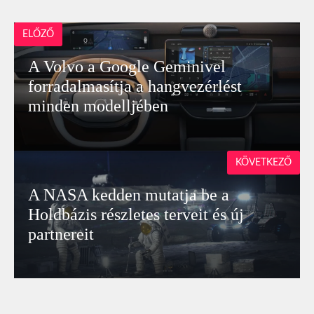
ELŐZŐ
A Volvo a Google Geminivel
forradalmasítja a hangvezérlést
minden modelljében
KÖVETKEZŐ
A NASA kedden mutatja be a
Holdbázis részletes terveit és új
partnereit