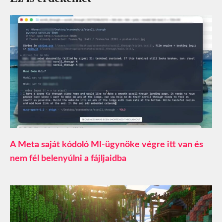
A Meta saját kódoló MI-ügynöke végre itt van és
nem fél belenyúlni a fájljaidba