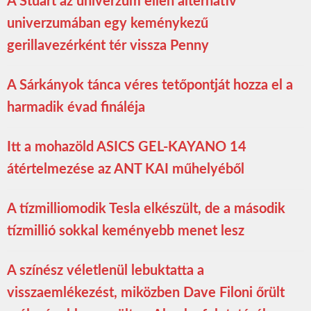
A Stuart az univerzum ellen alternatív
univerzumában egy keménykezű
gerillavezérként tér vissza Penny
A Sárkányok tánca véres tetőpontját hozza el a
harmadik évad fináléja
Itt a mohazöld ASICS GEL-KAYANO 14
átértelmezése az ANT KAI műhelyéből
A tízmilliomodik Tesla elkészült, de a második
tízmillió sokkal keményebb menet lesz
A színész véletlenül lebuktatta a
visszaemlékezést, miközben Dave Filoni őrült