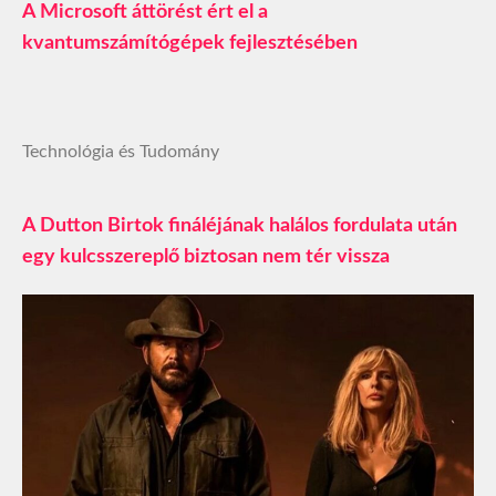
A Microsoft áttörést ért el a
kvantumszámítógépek fejlesztésében
Technológia és Tudomány
A Dutton Birtok fináléjának halálos fordulata után
egy kulcsszereplő biztosan nem tér vissza