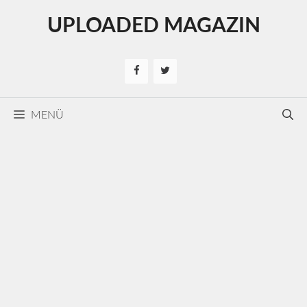
Kilépés
UPLOADED MAGAZIN
a
tartalomba
MENÜ