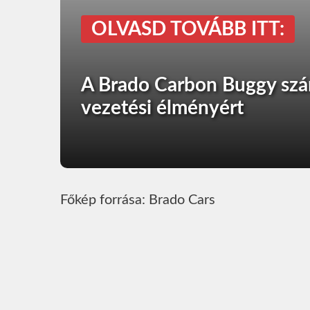
OLVASD TOVÁBB ITT:
A Brado Carbon Buggy számű
vezetési élményért
Főkép forrása: Brado Cars