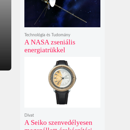
bosszúhadjáratot ígér
Technológia és Tudomány
A NASA zseniális
energiatrükkel
hosszabbította meg a 48
éves Voyager-2 csillagközi
küldetését
Divat
A Seiko szenvedélyesen