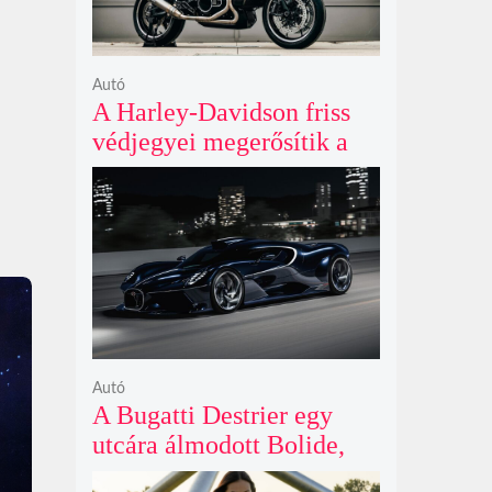
Autó
A Harley-Davidson friss
védjegyei megerősítik a
lenyűgöző café racer és
flat tracker szériagyártását
Autó
A Bugatti Destrier egy
utcára álmodott Bolide,
ami a pályaautók