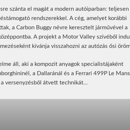
ésre szánta el magát a modern autóiparban: teljesen
zetéstámogató rendszerekkel. A cég, amelyet korábbi
ttak, a Carbon Buggy névre keresztelt járművével a
 középpontba. A projekt a Motor Valley szívéből indul
lmezéseként kívánja visszahozni az autózás ősi öröm
me áll, aki a kompozit anyagok specialistájaként
borghininél, a Dallaránál és a Ferrari 499P Le Mans
 a versenyzésből átvett technikát…