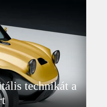
ális technikát a
rt