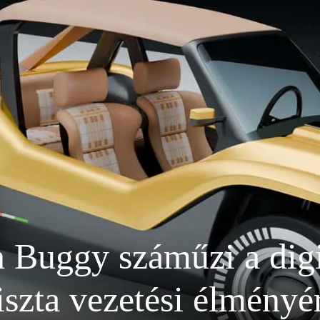
Buggy száműzi a digit
iszta vezetési élményé