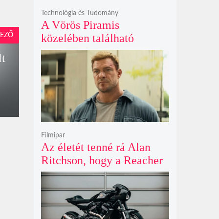
Technológia és Tudomány
A Vörös Piramis
EZŐ
közelében található
rejtélyes vonalak nem
lt
kőszállító rámpák, hanem
egy ókori gátrendszer
részei lehetnek
Filmipar
Az életét tenné rá Alan
Ritchson, hogy a Reacher
negyedik évada mindent
felülmúl