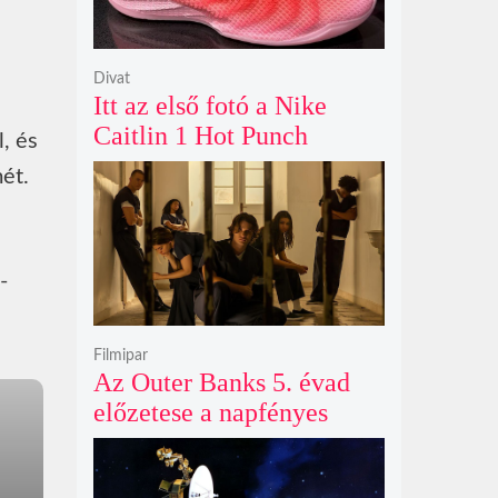
Divat
Itt az első fotó a Nike
Caitlin 1 Hot Punch
, és
cipőjéről brutálisan ütős
ét.
színben
-
Filmipar
Az Outer Banks 5. évad
előzetese a napfényes
kalandok helyett
kíméletlen