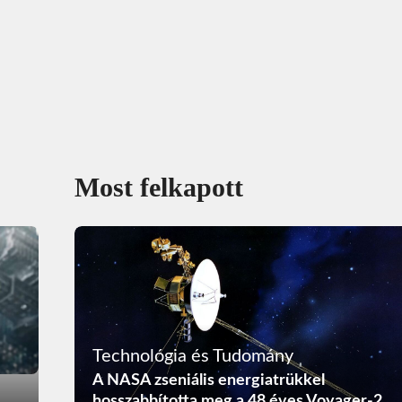
Most felkapott
Technológia és Tudomány
A NASA zseniális energiatrükkel
hosszabbította meg a 48 éves Voyager-2