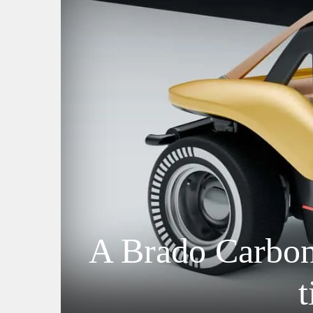
A Brado Carbon 
t