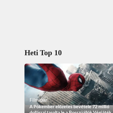
Heti Top 10
Filmipar
A Pókember előzetes bevétele 72 millió
dollárral tarolta le a Bosszúállók Végjáték