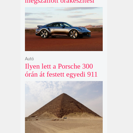
megszállott órakészítési
kiállítása végre Londonba
érkezik idén nyáron
Autó
Ilyen lett a Porsche 300
órán át festett egyedi 911
Turbo S-e, ami ausztrál
naplementéből született