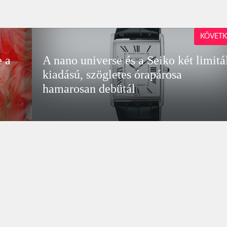
KÖVETK
e a
A nano universe és a Seiko két limitá
kiadású, szögletes órapárosa
hamarosan debütál