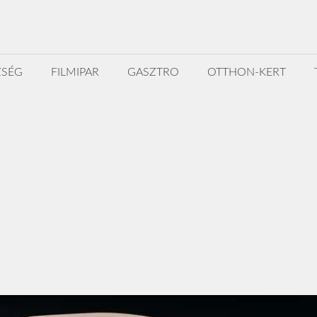
ZSÉG
FILMIPAR
GASZTRO
OTTHON-KERT