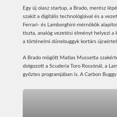
Egy új olasz startup, a Brado, merész lép
szakít a digitális technológiával és a ve
Ferrari- és Lamborghini-mérnökök alapíto
tiszta, analóg vezetési élményt helyezi a
a történelmi dűnebuggyk kortárs újraérte
A Brado mögött Matias Mussetta szakértel
dolgozott a Scuderia Toro Rossónál, a Lam
győztes programjában is. A Carbon Buggy