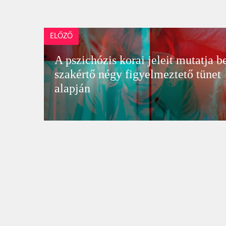
ELŐZŐ
A pszichózis korai jeleit mutatja b
szakértő négy figyelmeztető tünet
alapján