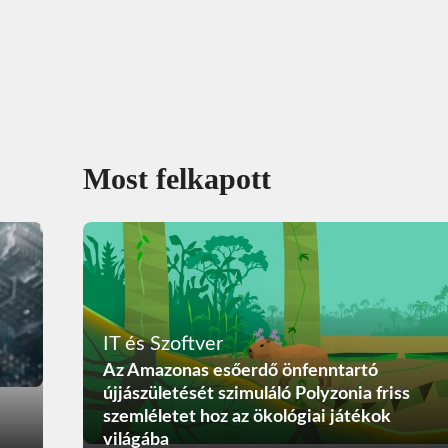
Most felkapott
IT és Szoftver
Az Amazonas esőerdő önfenntartó
újjászületését szimuláló Polyzonia friss
szemléletet hoz az ökológiai játékok
világába