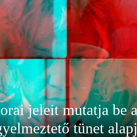
orai jeleit mutatja be 
gyelmeztető tünet alap