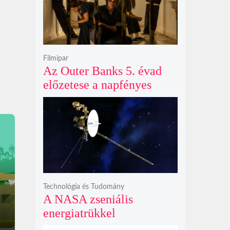
Filmipar
Az Outer Banks 5. évad
előzetese a napfényes
kalandok helyett
kíméletlen
bosszúhadjáratot ígér
Technológia és Tudomány
A NASA zseniális
energiatrükkel
hosszabbította meg a 48