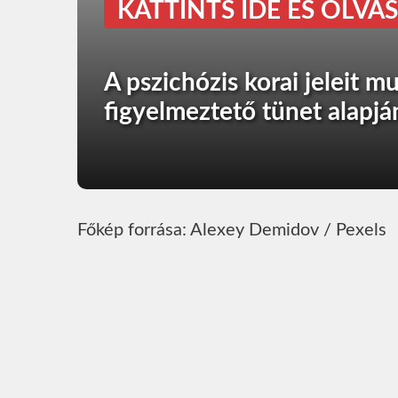
KATTINTS IDE ÉS OLVAS
A pszichózis korai jeleit m
figyelmeztető tünet alapjá
Főkép forrása: Alexey Demidov / Pexels