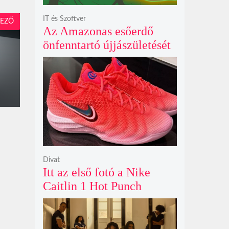
IT és Szoftver
EZŐ
Az Amazonas esőerdő
önfenntartó újjászületését
szimuláló Polyzonia friss
szemléletet hoz az
ökológiai játékok világába
Divat
Itt az első fotó a Nike
Caitlin 1 Hot Punch
cipőjéről brutálisan ütős
színben