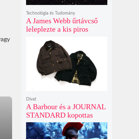
Technológia és Tudomány
A James Webb űrtávcső
leleplezte a kis piros
pontok titkát, amelyek
vagy
valójában fényes
galaxismagok óriási
távolságban
Divat
A Barbour és a JOURNAL
STANDARD kopottas
gyapjúkabátja most
rövidebb szabással tarol