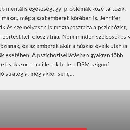
ibb mentális egészségügyi problémák közé tartozik,
almakat, még a szakemberek körében is. Jennifer
ik és személyesen is megtapasztalta a pszichózist,
reértést kell eloszlatnia. Nem minden szélsőséges 
ózisnak, és az emberek akár a húszas éveik után is
nők esetében. A pszichózisellátásban gyakran több
etek sokszor nem illenek bele a DSM szigorú
jó stratégia, még akkor sem,…