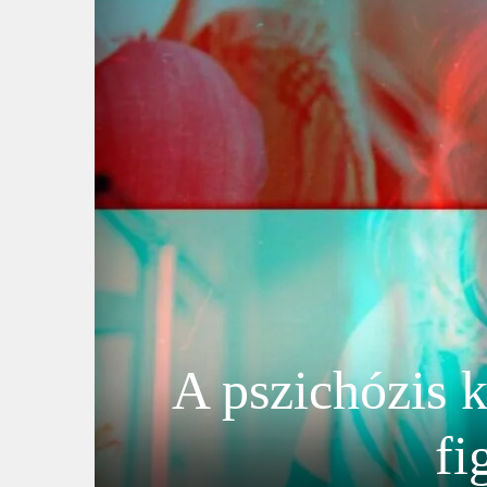
A pszichózis k
fi