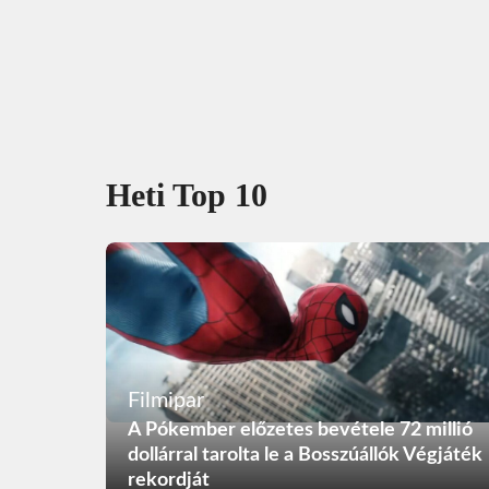
Heti Top 10
Filmipar
A Pókember előzetes bevétele 72 millió
dollárral tarolta le a Bosszúállók Végjáték
rekordját