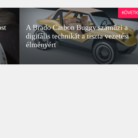
KÖVETK
st
A Brado Carbon Buggy száműzi a
digitális technikát a tiszta vezetési
élményért