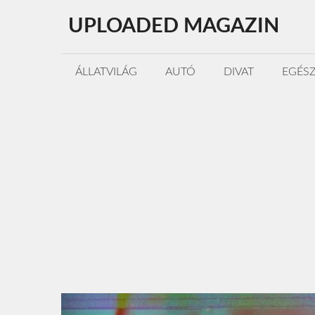
Kilépés
UPLOADED MAGAZIN
a
tartalomba
ÁLLATVILÁG
AUTÓ
DIVAT
EGÉS