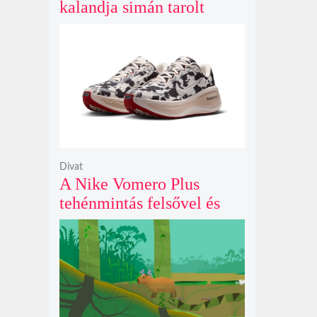
kalandja simán tarolt
pénteken és 43 millió
dollárt kaszált eddig a
második hétvégéjén
Divat
A Nike Vomero Plus
tehénmintás felsővel és
vitorlavászon póniló
Swoosh-sal legelészik a
reflektorfényben