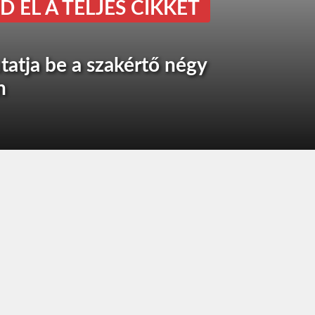
D EL A TELJES CIKKET
utatja be a szakértő négy
n