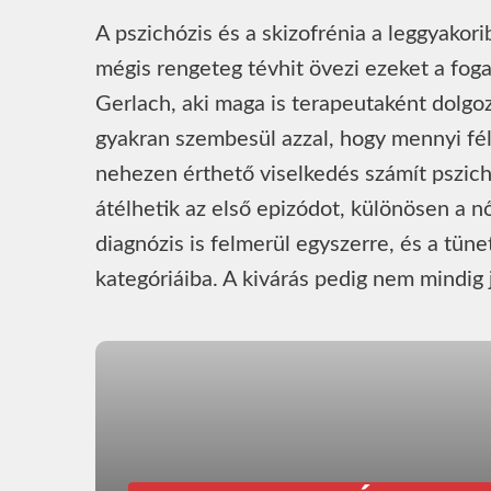
A pszichózis és a skizofrénia a leggyakor
mégis rengeteg tévhit övezi ezeket a fog
Gerlach, aki maga is terapeutaként dolgoz
gyakran szembesül azzal, hogy mennyi fél
nehezen érthető viselkedés számít pszich
átélhetik az első epizódot, különösen a 
diagnózis is felmerül egyszerre, és a tün
kategóriáiba. A kivárás pedig nem mindig 