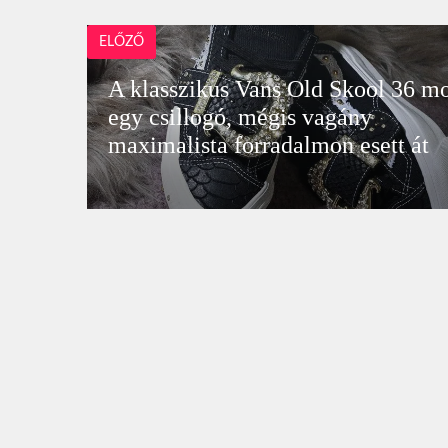
ELŐZŐ
A klasszikus Vans Old Skool 36 mo
egy csillogó, mégis vagány
maximalista forradalmon esett át