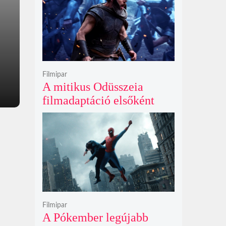
Filmipar
A mitikus Odüsszeia
filmadaptáció elsőként
lépte át a bűvös
egymilliárd dolláros
álomhatárt a globális
mozipénztáraknál
Filmipar
A Pókember legújabb