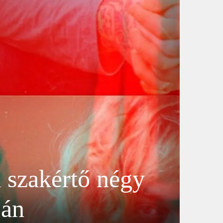
a szakértő négy
ján