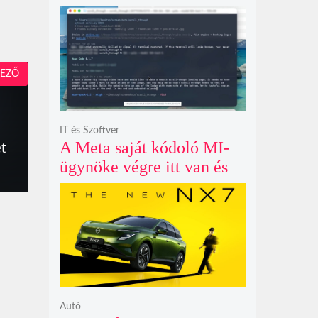
példátlanul forgó
csillagmintát vetít a fény
polarizációjától függően
EZŐ
IT és Szoftver
t
A Meta saját kódoló MI-
ügynöke végre itt van és
nem fél belenyúlni a
fájljaidba
Autó