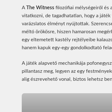
A
The Witness
filozófiai mélységeiről és
vitatkozni, de tagadhatatlan, hogy a ját
varázslatos élményt nyújtottak. Szerencs
méltó örökösre, hiszen hamarosan megérke
egy eltemetett kastély rejtélyeibe kalau
hanem kapuk egy-egy gondolkodtató fela
A játék alapvető mechanikája pofonegysze
pillantasz meg, legyen az egy festményeket
alig észrevehető vonal, biztos lehetsz be