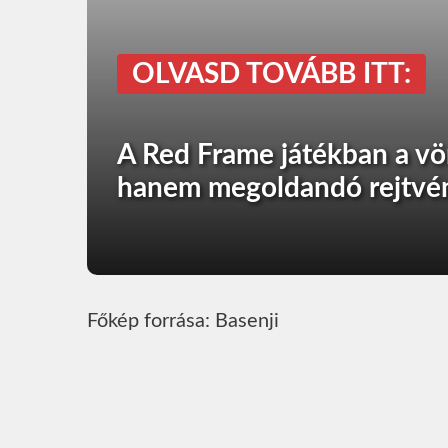
OLVASD TOVÁBB ITT:
A Red Frame játékban a vö
hanem megoldandó rejtvén
Főkép forrása: Basenji