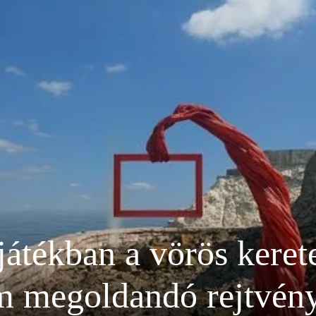
átékban a vörös kere
m megoldandó rejtvény