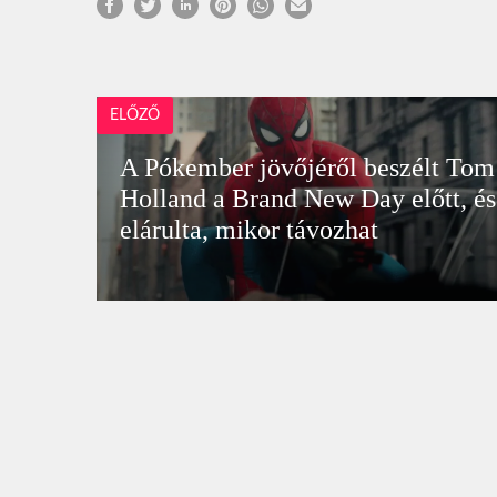
ELŐZŐ
A Pókember jövőjéről beszélt Tom
Holland a Brand New Day előtt, és
elárulta, mikor távozhat