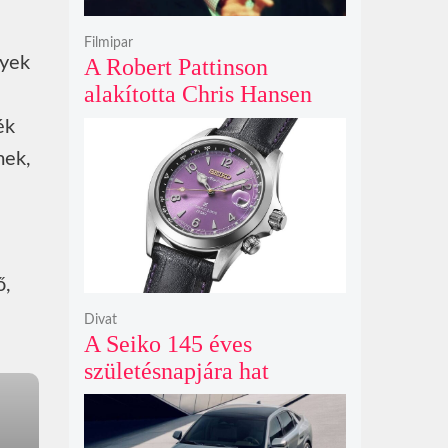
Filmipar
nyek
A Robert Pattinson
alakította Chris Hansen
sötét vadászatra indul a
ék
Primetime előzetesében
mek,
ő,
Divat
A Seiko 145 éves
születésnapjára hat
limitált kiadású Edo-lila
számlapos modellt hozott