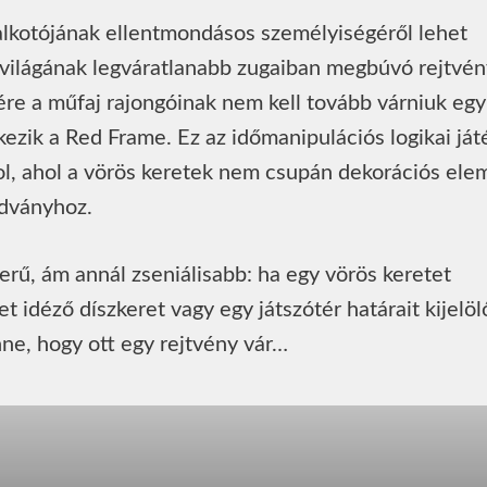
 alkotójának ellentmondásos személyiségéről lehet
ék világának legváratlanabb zugaiban megbúvó rejtvé
ére a műfaj rajongóinak nem kell tovább várniuk egy
zik a Red Frame. Ez az időmanipulációs logikai ját
zol, ahol a vörös keretek nem csupán dekorációs ele
dványhoz.
rű, ám annál zseniálisabb: ha egy vörös keretet
 idéző díszkeret vagy egy játszótér határait kijelöl
nne, hogy ott egy rejtvény vár…