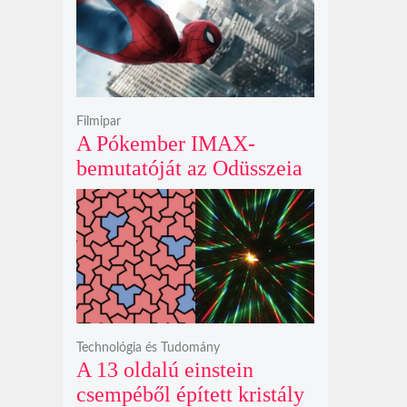
krátert hagyott maga után
Filmipar
A Pókember IMAX-
bemutatóját az Odüsszeia
exkluzív vetítési
időszakának lejárta hozza
el
Technológia és Tudomány
A 13 oldalú einstein
csempéből épített kristály