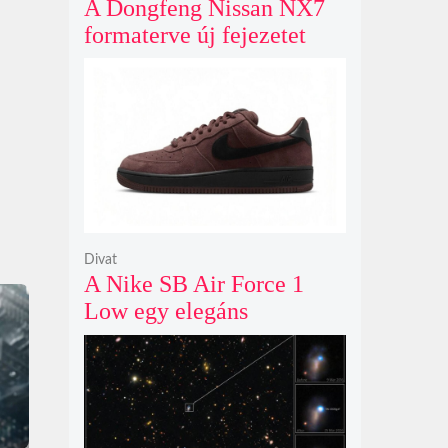
A Dongfeng Nissan NX7
formaterve új fejezetet
nyit az N sorozat negyedik
modelljeként
Divat
A Nike SB Air Force 1
Low egy elegáns
világosbarna
színváltozatban bukkant
fel újra