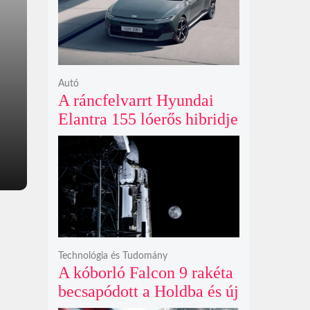
ki
Autó
A ráncfelvarrt Hyundai
Elantra 155 lóerős hibridje
és prémium utastere
komoly belsőtéri ugrást
hoz
Technológia és Tudomány
A kóborló Falcon 9 rakéta
becsapódott a Holdba és új