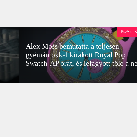
KÖVETK
Alex Moss bemutatta a teljesen
gyémántokkal kirakott Royal Pop
Swatch-AP órát, és lefagyott tőle a ne