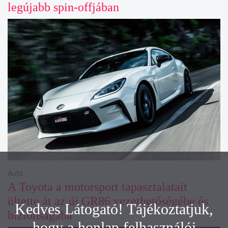
legújabb spin-offjában
Autó
A Toyota a motorsport tapasztalatait
ültette át az új GR86 vezethetőségébe és
Kedves Látogató! Tájékoztatjuk,
biztonságába
hogy a honlap felhasználói