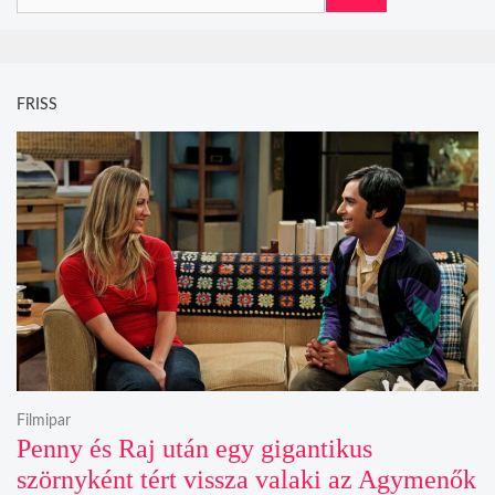
FRISS
Filmipar
Penny és Raj után egy gigantikus
szörnyként tért vissza valaki az Agymenők