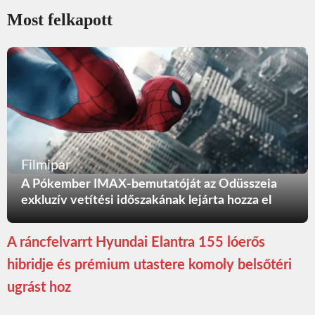
Most felkapott
Filmipar
A Pókember IMAX-bemutatóját az Odüsszeia
exkluzív vetítési időszakának lejárta hozza el
A ráncfelvarrt Hyundai Elantra 155 lóerős
hibridje és prémium utastere komoly belsőtéri
ugrást hoz