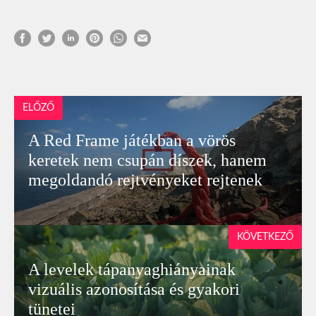
ELŐZŐ
A Red Frame játékban a vörös
keretek nem csupán díszek, hanem
megoldandó rejtvényeket rejtenek
KÖVETKEZŐ
A levelek tápanyaghiányainak
vizuális azonosítása és gyakori
tünetei