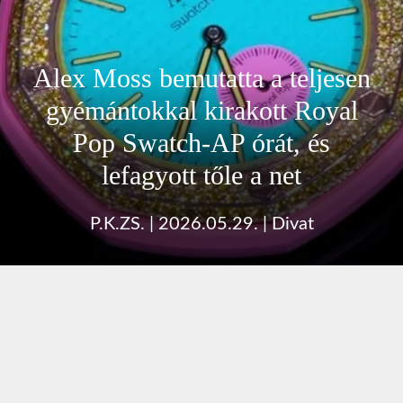
Alex Moss bemutatta a teljesen
gyémántokkal kirakott Royal
Pop Swatch-AP órát, és
lefagyott tőle a net
P.K.ZS.
|
2026.05.29.
|
Divat