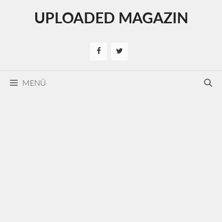
Kilépés
UPLOADED MAGAZIN
a
tartalomba
MENÜ