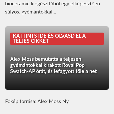
bioceramic kiegészítőből egy elképesztően
súlyos, gyémántokkal…
KATTINTS IDE ÉS OLVASD EL A
TELJES CIKKET
Alex Moss bemutatta a teljesen
gyémántokkal kirakott Royal Pop
Swatch-AP órát, és lefagyott tőle a net
Főkép forrása: Alex Moss Ny