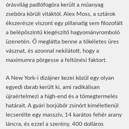
órásvilág padlófogóra került a műanyag
zsebóra körüli vitáktól. Alex Moss, a sztárok
ékszerésze viszont egy pillanatig sem filozofált
a belépőszintű kiegészítő hagyományromboló
üzenetén. Ő meglátta benne a tökéletes üres
vásznat, és azonnal nekilátott, hogy a
maximumra pörgesse a feltűnési faktort.
A New York-i dizájner kezei közül egy olyan
egyedi darab került ki, ami radikálisan
újraértelmezi a high-end és a tömegtermelés
határait. A gyári borjúbőr zsinórt kíméletlenül
lecserélte egy masszív, 14 karátos fehér arany
láncra, és ezzel a szerény, 400 dolláros