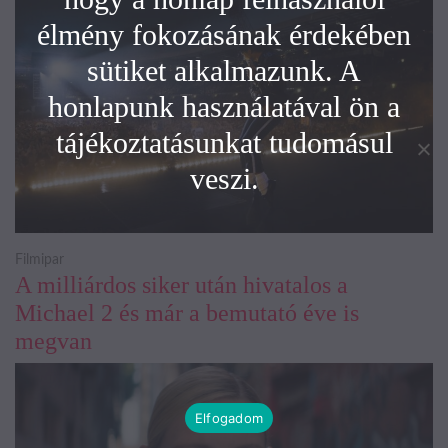
élmény fokozásának érdekében
sütiket alkalmazunk. A
honlapunk használatával ön a
tájékoztatásunkat tudomásul
veszi.
Filmipar
A milliárdos siker után hivatalos a
Michael 2 és már a bemutató éve is
megvan
Elfogadom