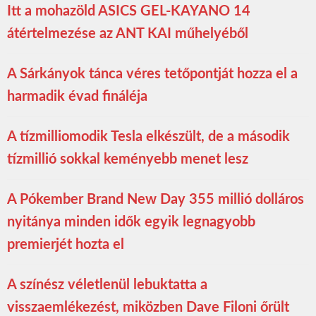
Itt a mohazöld ASICS GEL-KAYANO 14
átértelmezése az ANT KAI műhelyéből
A Sárkányok tánca véres tetőpontját hozza el a
harmadik évad fináléja
A tízmilliomodik Tesla elkészült, de a második
tízmillió sokkal keményebb menet lesz
A Pókember Brand New Day 355 millió dolláros
nyitánya minden idők egyik legnagyobb
premierjét hozta el
A színész véletlenül lebuktatta a
visszaemlékezést, miközben Dave Filoni őrült