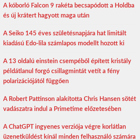
A kóborló Falcon 9 rakéta becsapódott a Holdba
és új krátert hagyott maga után
A Seiko 145 éves születésnapjára hat limitált
kiadású Edo-lila számlapos modellt hozott ki
A 13 oldalú einstein csempéből épített kristály
példátlanul forgó csillagmintát vetít a fény
polarizációjától függően
A Robert Pattinson alakította Chris Hansen sötét
vadászatra indul a Primetime előzetesében
A ChatGPT ingyenes verziója végre korlátlan
üzenetküldést kínál minden felhasználó számára