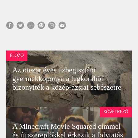
ELŐZŐ
Az ötezer éves üzbegisztáni
gyermekkoponya a legkorábbi
bizonyíték a közép-ázsiai sebészetre
KÖVETKEZŐ
A Minecraft Movie Squared címmel
és új szereplőkkel érkezik a folytatás