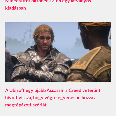
Minecraftot október 27-én egy látványos
kiadásban
A Ubisoft egy újabb Assassin’s Creed veteránt
hívott vissza, hogy végre egyenesbe hozza a
megtépázott szériát