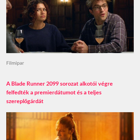
Filmipar
A Blade Runner 2099 sorozat alkotói végre
felfedték a premierdátumot és a teljes
szereplőgárdát