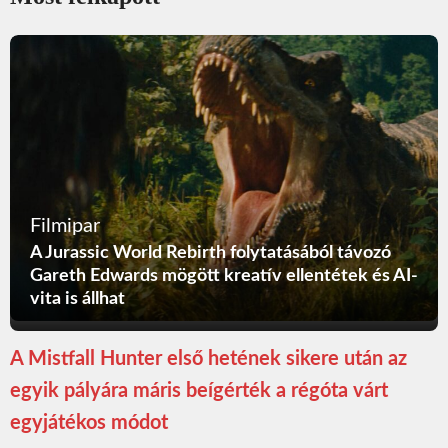
Filmipar
A Jurassic World Rebirth folytatásából távozó
Gareth Edwards mögött kreatív ellentétek és AI-
vita is állhat
A Mistfall Hunter első hetének sikere után az
egyik pályára máris beígérték a régóta várt
egyjátékos módot