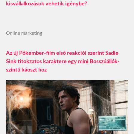
kisvállalkozások vehetik igénybe?
Online marketing
Az új Pókember-film első reakciói szerint Sadie
Sink titokzatos karaktere egy mini Bosszúállók-
szintű káoszt hoz