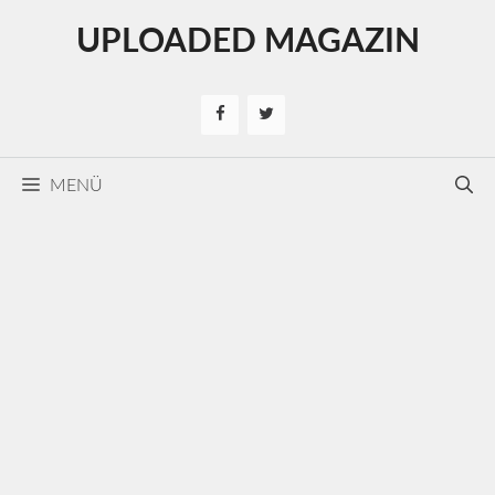
Kilépés
UPLOADED MAGAZIN
a
tartalomba
MENÜ