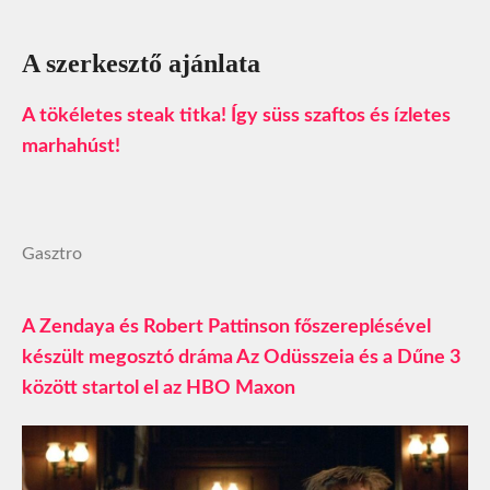
A szerkesztő ajánlata
A tökéletes steak titka! Így süss szaftos és ízletes
marhahúst!
Gasztro
A Zendaya és Robert Pattinson főszereplésével
készült megosztó dráma Az Odüsszeia és a Dűne 3
között startol el az HBO Maxon