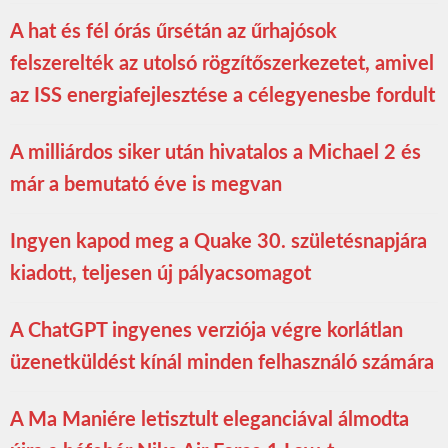
A hat és fél órás űrsétán az űrhajósok
felszerelték az utolsó rögzítőszerkezetet, amivel
az ISS energiafejlesztése a célegyenesbe fordult
A milliárdos siker után hivatalos a Michael 2 és
már a bemutató éve is megvan
Ingyen kapod meg a Quake 30. születésnapjára
kiadott, teljesen új pályacsomagot
A ChatGPT ingyenes verziója végre korlátlan
üzenetküldést kínál minden felhasználó számára
A Ma Maniére letisztult eleganciával álmodta