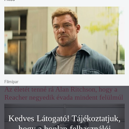
Filmipar
Az életét tenné rá Alan Ritchson, hogy a
Reacher negyedik évada mindent felülmúl
Kedves Látogató! Tájékoztatjuk,
hogy a honlap felhasználói