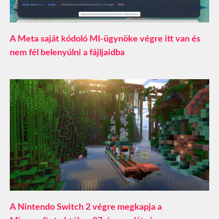
A Meta saját kódoló MI-ügynöke végre itt van és
nem fél belenyúlni a fájljaidba
A Nintendo Switch 2 végre megkapja a