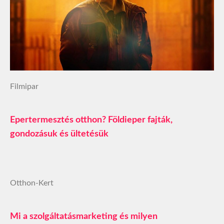
Filmipar
Epertermesztés otthon? Földieper fajták,
gondozásuk és ültetésük
Otthon-Kert
Mi a szolgáltatásmarketing és milyen