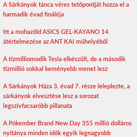
A Sárkányok tánca véres tetőpontját hozza el a
harmadik évad fináléja
Itt a mohazöld ASICS GEL-KAYANO 14
átértelmezése az ANT KAI műhelyéből
A tízmilliomodik Tesla elkészült, de a második
tízmillió sokkal keményebb menet lesz
A Sárkányok Háza 3. évad 7. része leleplezte, a
sárkányok elvesztése lesz a sorozat
legszívfacsaróbb pillanata
A Pókember Brand New Day 355 millió dolláros
nyitánya minden idők egyik legnagyobb