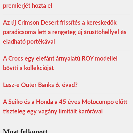
premierjét hozta el
Az új Crimson Desert frissítés a kereskedők
paradicsoma lett a rengeteg új árusítóhellyel és
eladható portékával
A Crocs egy elefánt árnyalatú ROY modellel
bővíti a kollekcióját
Lesz-e Outer Banks 6. évad?
A Seiko és a Honda a 45 éves Motocompo előtt
tiszteleg egy vagány limitált karórával
Most felkapott