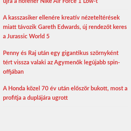
újra a hófehér Nike Air Force 1 Low-t
A kasszasiker ellenére kreatív nézeteltérések
miatt távozik Gareth Edwards, új rendezőt keres
a Jurassic World 5
Penny és Raj után egy gigantikus szörnyként
tért vissza valaki az Agymenők legújabb spin-
offjában
A Honda közel 70 év után először bukott, most a
profitja a duplájára ugrott