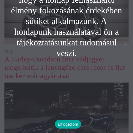
élmény fokozásának érdekében
sütiket alkalmazunk. A
honlapunk használatával ön a
tájékoztatásunkat tudomásul
veszi.
Autó
A Harley-Davidson friss védjegyei
megerősítik a lenyűgöző café racer és flat
tracker szériagyártását
Elfogadom