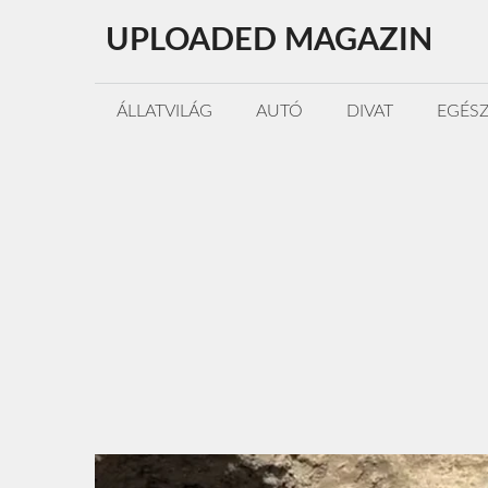
Kilépés
UPLOADED MAGAZIN
a
tartalomba
ÁLLATVILÁG
AUTÓ
DIVAT
EGÉS