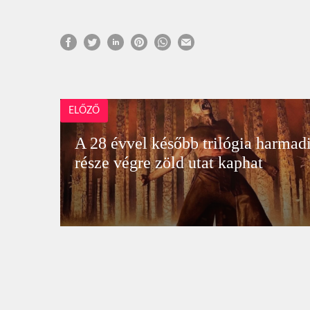
ELŐZŐ
A 28 évvel később trilógia harmad
része végre zöld utat kaphat