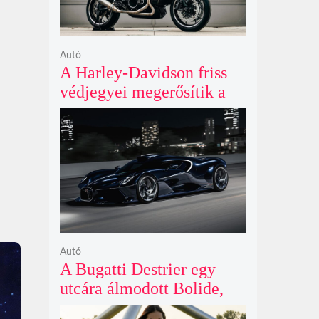
Autó
A Harley-Davidson friss
védjegyei megerősítik a
lenyűgöző café racer és
flat tracker szériagyártását
Autó
A Bugatti Destrier egy
utcára álmodott Bolide,
ami a pályaautók