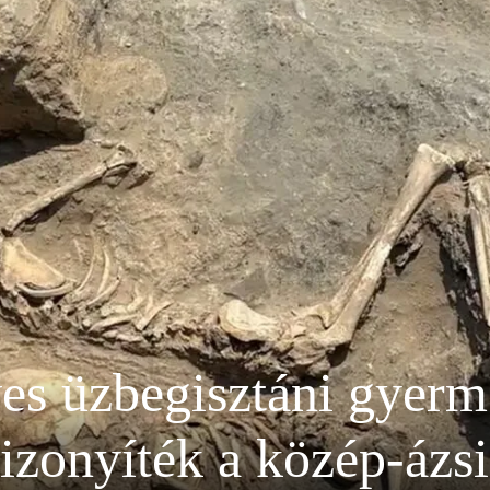
ves üzbegisztáni gyer
izonyíték a közép-ázsi