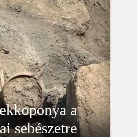
mekkoponya a
ai sebészetre