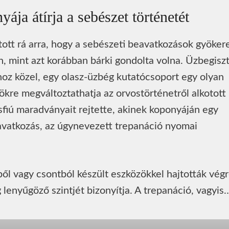
ja átírja a sebészet történetét
tott rá arra, hogy a sebészeti beavatkozások gyöker
, mint azt korábban bárki gondolta volna. Üzbegisz
hoz közel, egy olasz-üzbég kutatócsoport egy olyan
ökre megváltoztathatja az orvostörténetről alkotott
isfiú maradványait rejtette, akinek koponyáján egy
avatkozás, az úgynevezett trepanáció nyomai
ől vagy csontból készült eszközökkel hajtották végr
 lenyűgöző szintjét bizonyítja. A trepanáció, vagyis