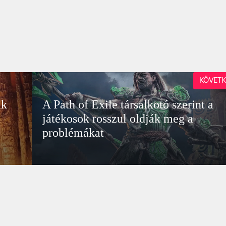
KÖVETK
ik
A Path of Exile társalkotó szerint a
játékosok rosszul oldják meg a
problémákat