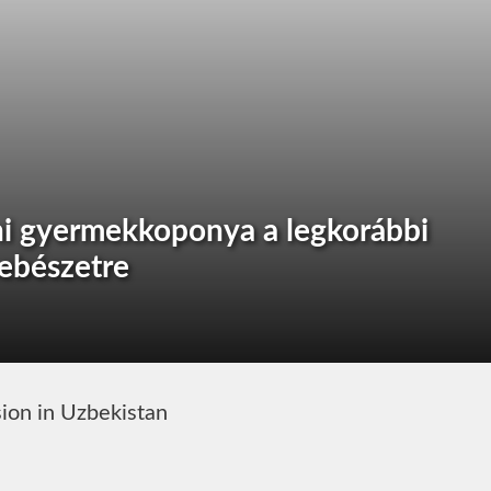
ni gyermekkoponya a legkorábbi
sebészetre
sion in Uzbekistan