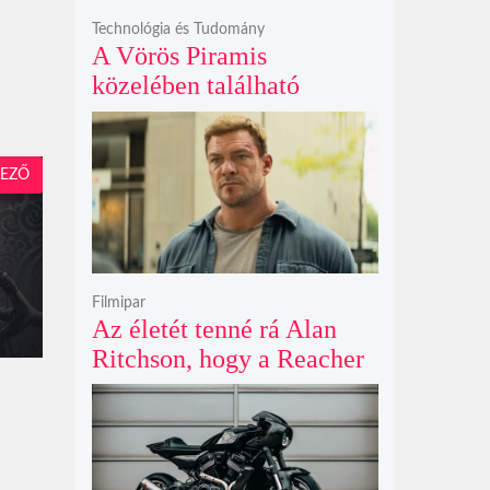
Technológia és Tudomány
A Vörös Piramis
közelében található
rejtélyes vonalak nem
kőszállító rámpák, hanem
egy ókori gátrendszer
EZŐ
részei lehetnek
Filmipar
Az életét tenné rá Alan
Ritchson, hogy a Reacher
negyedik évada mindent
felülmúl