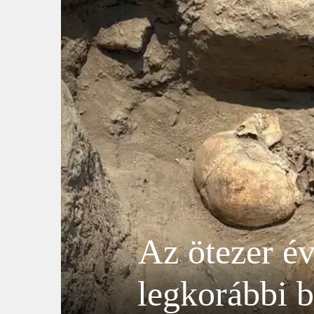
Az ötezer é
legkorábbi b