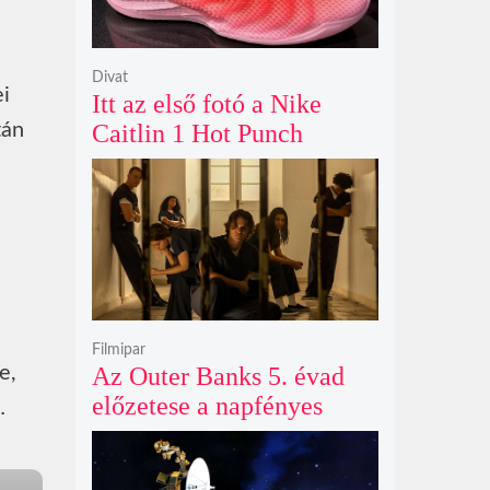
Divat
ei
Itt az első fotó a Nike
tán
Caitlin 1 Hot Punch
cipőjéről brutálisan ütős
színben
Filmipar
e,
Az Outer Banks 5. évad
előzetese a napfényes
…
kalandok helyett
kíméletlen