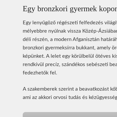
Egy bronzkori gyermek koponyá
Egy lenyűgöző régészeti felfedezés világí
mélyebbre nyúlnak vissza Közép-Ázsiában
déli részén, a modern Afganisztán határá
bronzkori gyermeksírra bukkant, amely ör
képünket. A lelet egy körülbelül ötéves k
rendkívül precíz, szándékos sebészeti be
fedezhetők fel.
A szakemberek szerint a beavatkozást kőb
ami az akkori orvosi tudás és kézügyesség