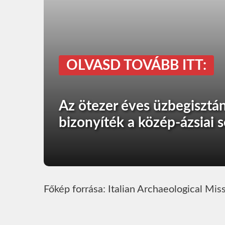
OLVASD TOVÁBB ITT:
Az ötezer éves üzbegisztá
bizonyíték a közép-ázsiai 
Főkép forrása: Italian Archaeological Mis