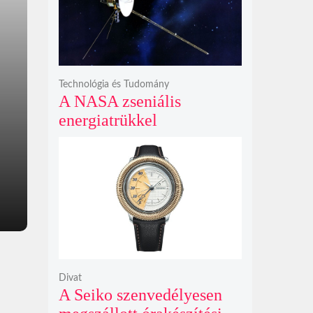
bosszúhadjáratot ígér
Technológia és Tudomány
A NASA zseniális
energiatrükkel
hosszabbította meg a 48
éves Voyager-2 csillagközi
küldetését
Divat
A Seiko szenvedélyesen