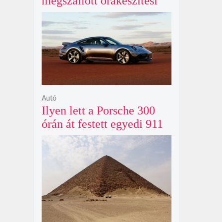
megszállott órakészítési
kiállítása végre Londonba
érkezik idén nyáron
Autó
Ilyen lett a Porsche 300
órán át festett egyedi 911
Turbo S-e, ami ausztrál
naplementéből született