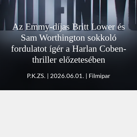
Az Emmy-díjas Britt Lower és
Sam Worthington sokkoló
fordulatot ígér a Harlan Coben-
thriller előzetesében
P.K.ZS.
|
2026.06.01.
|
Filmipar