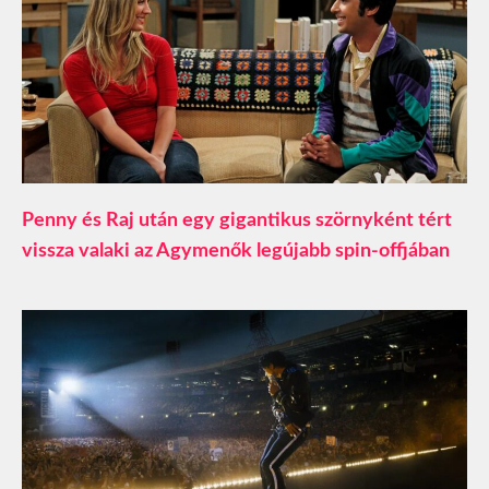
Penny és Raj után egy gigantikus szörnyként tért
vissza valaki az Agymenők legújabb spin-offjában