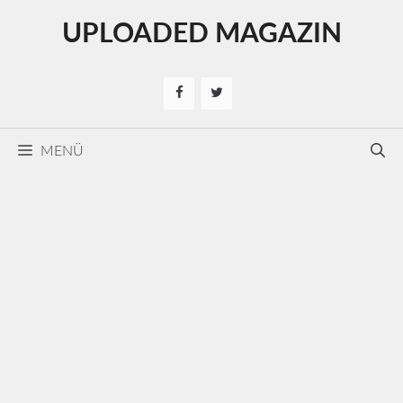
Kilépés
UPLOADED MAGAZIN
a
tartalomba
MENÜ