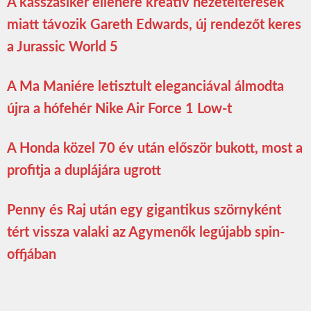
A kasszasiker ellenére kreatív nézeteltérések
miatt távozik Gareth Edwards, új rendezőt keres
a Jurassic World 5
A Ma Maniére letisztult eleganciával álmodta
újra a hófehér Nike Air Force 1 Low-t
A Honda közel 70 év után először bukott, most a
profitja a duplájára ugrott
Penny és Raj után egy gigantikus szörnyként
tért vissza valaki az Agymenők legújabb spin-
offjában