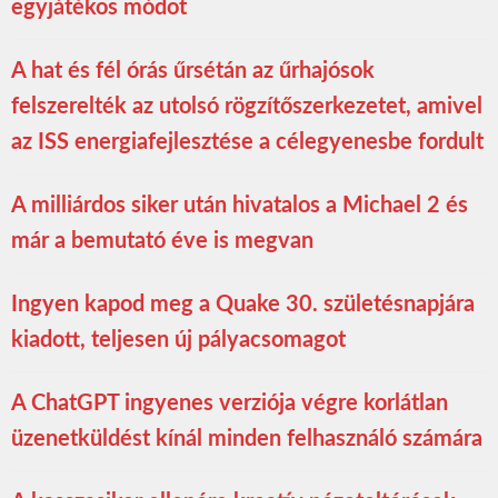
egyjátékos módot
A hat és fél órás űrsétán az űrhajósok
felszerelték az utolsó rögzítőszerkezetet, amivel
az ISS energiafejlesztése a célegyenesbe fordult
A milliárdos siker után hivatalos a Michael 2 és
már a bemutató éve is megvan
Ingyen kapod meg a Quake 30. születésnapjára
kiadott, teljesen új pályacsomagot
A ChatGPT ingyenes verziója végre korlátlan
üzenetküldést kínál minden felhasználó számára