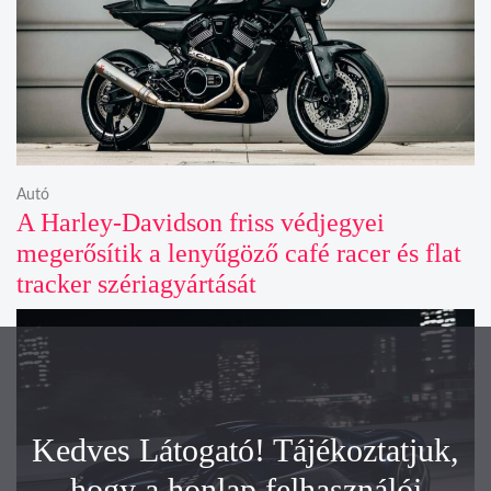
Autó
A Harley-Davidson friss védjegyei
megerősítik a lenyűgöző café racer és flat
tracker szériagyártását
Kedves Látogató! Tájékoztatjuk,
hogy a honlap felhasználói