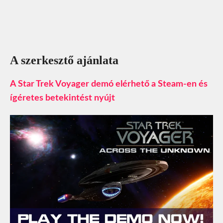
A szerkesztő ajánlata
A Star Trek Voyager demó elérhető a Steam-en és
ígéretes betekintést nyújt