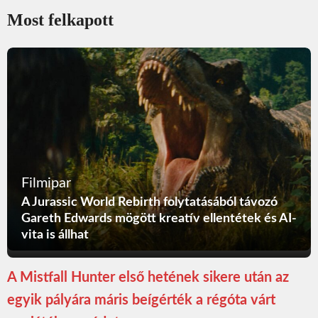
Most felkapott
Filmipar
A Jurassic World Rebirth folytatásából távozó
Gareth Edwards mögött kreatív ellentétek és AI-
vita is állhat
A Mistfall Hunter első hetének sikere után az
egyik pályára máris beígérték a régóta várt