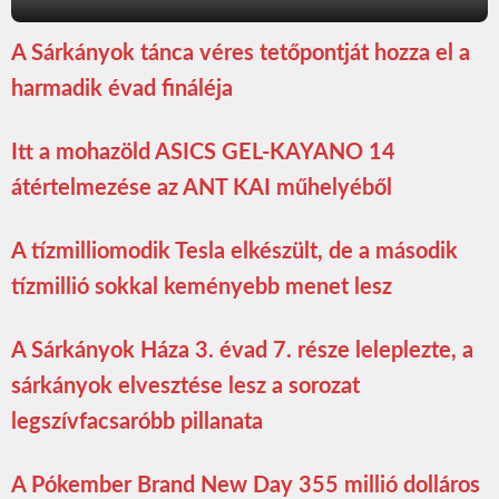
A Sárkányok tánca véres tetőpontját hozza el a
harmadik évad fináléja
Itt a mohazöld ASICS GEL-KAYANO 14
átértelmezése az ANT KAI műhelyéből
A tízmilliomodik Tesla elkészült, de a második
tízmillió sokkal keményebb menet lesz
A Sárkányok Háza 3. évad 7. része leleplezte, a
sárkányok elvesztése lesz a sorozat
legszívfacsaróbb pillanata
A Pókember Brand New Day 355 millió dolláros