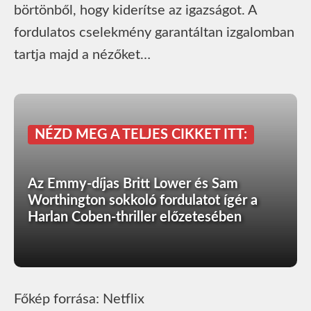
börtönből, hogy kiderítse az igazságot. A
fordulatos cselekmény garantáltan izgalomban
tartja majd a nézőket…
NÉZD MEG A TELJES CIKKET ITT:
Az Emmy-díjas Britt Lower és Sam
Worthington sokkoló fordulatot ígér a
Harlan Coben-thriller előzetesében
Főkép forrása: Netflix