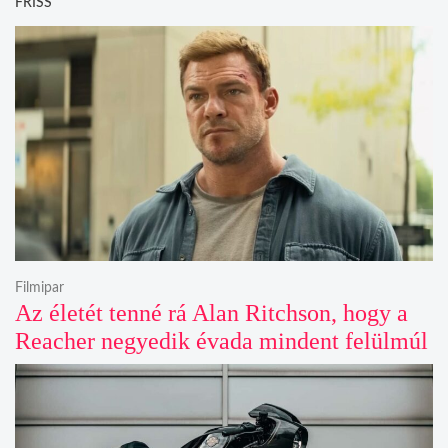
FRISS
Filmipar
Az életét tenné rá Alan Ritchson, hogy a
Reacher negyedik évada mindent felülmúl