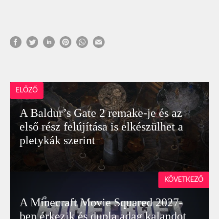
ELŐZŐ
A Baldur’s Gate 2 remake-je és az
első rész felújítása is elkészülhet a
pletykák szerint
KÖVETKEZŐ
A Minecraft Movie Squared 2027-
ben érkezik és dupla adag kalandot