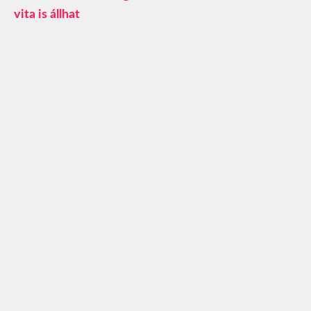
vita is állhat