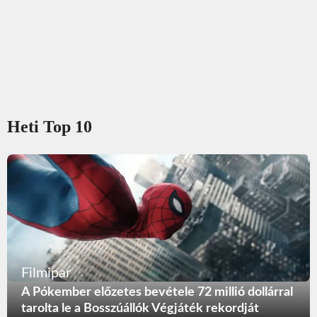
Heti Top 10
Filmipar
A Pókember előzetes bevétele 72 millió dollárral
tarolta le a Bosszúállók Végjáték rekordját