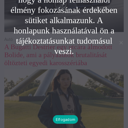
élmény fokozásának érdekében
sütiket alkalmazunk. A
honlapunk használatával ön a
tájékoztatásunkat tudomásul
Autó
A Bugatti Destrier egy utcára álmodott
veszi.
Bolide, ami a pályaautók brutalitását
öltözteti egyedi karosszériába
Elfogadom