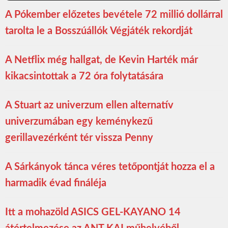
A Pókember előzetes bevétele 72 millió dollárral
tarolta le a Bosszúállók Végjáték rekordját
A Netflix még hallgat, de Kevin Harték már
kikacsintottak a 72 óra folytatására
A Stuart az univerzum ellen alternatív
univerzumában egy keménykezű
gerillavezérként tér vissza Penny
A Sárkányok tánca véres tetőpontját hozza el a
harmadik évad fináléja
Itt a mohazöld ASICS GEL-KAYANO 14