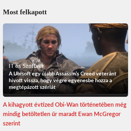
Most felkapott
IT és Szoftver
A Ubisoft egy újabb Assassin’s Creed veteránt
hívott vissza, hogy végre egyenesbe hozza a
megtépázott szériát
A kihagyott évtized Obi-Wan történetében még
mindig betöltetlen űr maradt Ewan McGregor
szerint