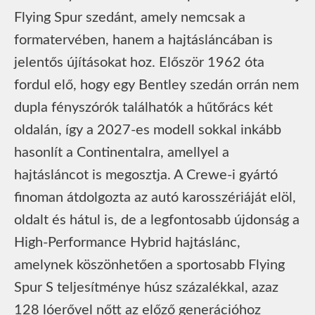
Flying Spur szedánt, amely nemcsak a
formatervében, hanem a hajtásláncában is
jelentős újításokat hoz. Először 1962 óta
fordul elő, hogy egy Bentley szedán orrán nem
dupla fényszórók találhatók a hűtőrács két
oldalán, így a 2027-es modell sokkal inkább
hasonlít a Continentalra, amellyel a
hajtásláncot is megosztja. A Crewe-i gyártó
finoman átdolgozta az autó karosszériáját elöl,
oldalt és hátul is, de a legfontosabb újdonság a
High-Performance Hybrid hajtáslánc,
amelynek köszönhetően a sportosabb Flying
Spur S teljesítménye húsz százalékkal, azaz
128 lóerővel nőtt az előző generációhoz