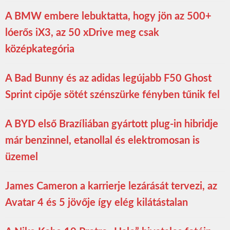
A BMW embere lebuktatta, hogy jön az 500+
lóerős iX3, az 50 xDrive meg csak
középkategória
A Bad Bunny és az adidas legújabb F50 Ghost
Sprint cipője sötét szénszürke fényben tűnik fel
A BYD első Brazíliában gyártott plug-in hibridje
már benzinnel, etanollal és elektromosan is
üzemel
James Cameron a karrierje lezárását tervezi, az
Avatar 4 és 5 jövője így elég kilátástalan