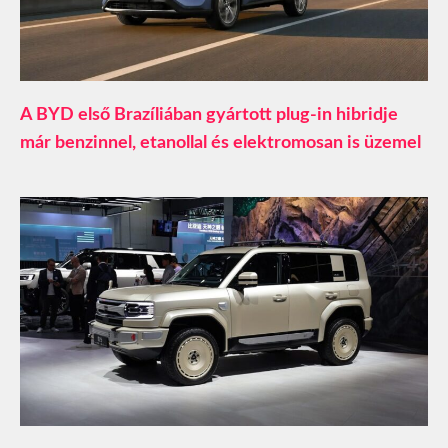
A BYD első Brazíliában gyártott plug-in hibridje
már benzinnel, etanollal és elektromosan is üzemel