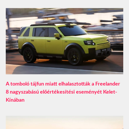
A tomboló tájfun miatt elhalasztották a Freelander
8 nagyszabású előértékesítési eseményét Kelet-
Kínában