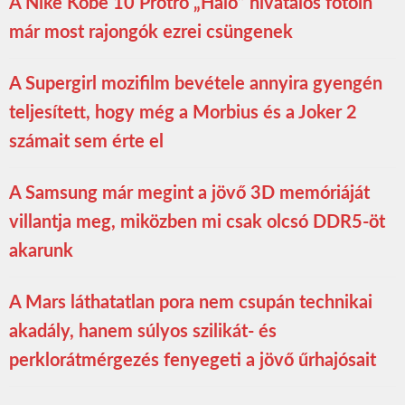
A Nike Kobe 10 Protro „Halo” hivatalos fotóin
már most rajongók ezrei csüngenek
A Supergirl mozifilm bevétele annyira gyengén
teljesített, hogy még a Morbius és a Joker 2
számait sem érte el
A Samsung már megint a jövő 3D memóriáját
villantja meg, miközben mi csak olcsó DDR5-öt
akarunk
A Mars láthatatlan pora nem csupán technikai
akadály, hanem súlyos szilikát- és
perklorátmérgezés fenyegeti a jövő űrhajósait