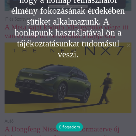
élmény fokozásának érdekében
sütiket alkalmazunk. A
IT és Szoftver
A Meta saját kódoló MI-ügynöke végre itt
honlapunk használatával ön a
van és nem fél belenyúlni a fájljaidba
tájékoztatásunkat tudomásul
veszi.
Autó
Elfogadom
A Dongfeng Nissan NX7 formaterve új