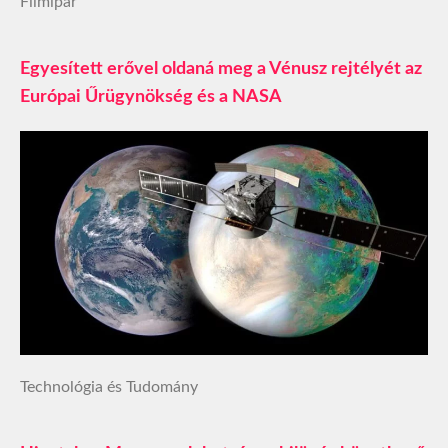
Filmipar
Egyesített erővel oldaná meg a Vénusz rejtélyét az
Európai Űrügynökség és a NASA
Technológia és Tudomány