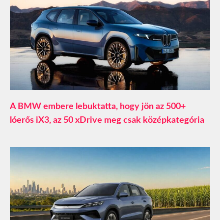
A BMW embere lebuktatta, hogy jön az 500+
lóerős iX3, az 50 xDrive meg csak középkategória