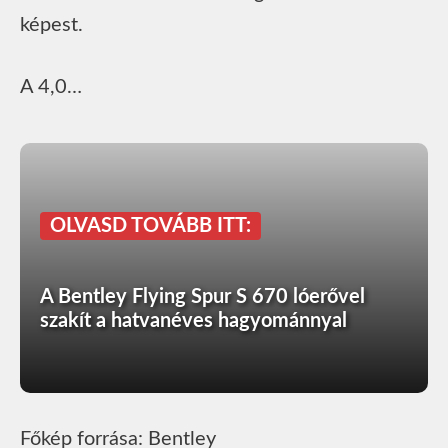
képest.
A 4,0…
OLVASD TOVÁBB ITT:
A Bentley Flying Spur S 670 lóerővel
szakít a hatvanéves hagyománnyal
Főkép forrása: Bentley