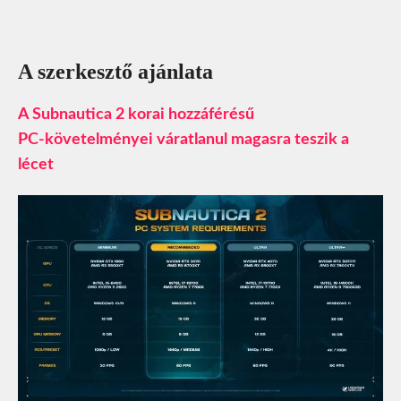
A szerkesztő ajánlata
A Subnautica 2 korai hozzáférésű
PC‑követelményei váratlanul magasra teszik a
lécet