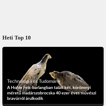
Heti Top 10
Technológia és Tudomány
A Hohle Fels-barlangban talált két, körömnyi
méretű madárszobrocska 40 ezer éves művészi
bravúrról árulkodik