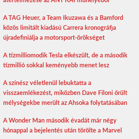
átértelmezése az ANT KAI műhelyéből
A TAG Heuer, a Team Ikuzawa és a Bamford
közös limitált kiadású Carrera kronográfja
újradefiniálja a motorsport-örökséget
A tízmilliomodik Tesla elkészült, de a második
tízmillió sokkal keményebb menet lesz
A színész véletlenül lebuktatta a
visszaemlékezést, miközben Dave Filoni őrült
mélységekbe merült az Ahsoka folytatásában
A Wonder Man második évadát már négy
hónappal a bejelentés után törölte a Marvel