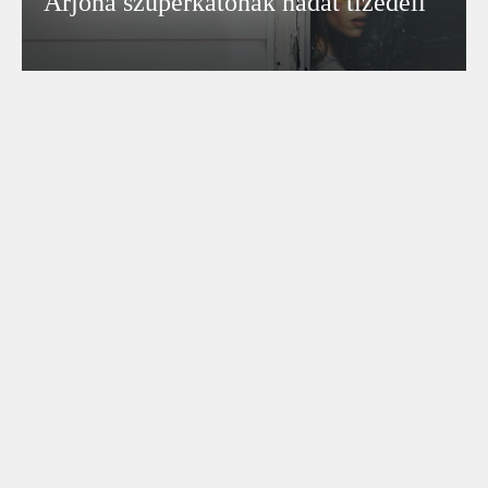
Arjona szuperkatonák hadát tizedeli