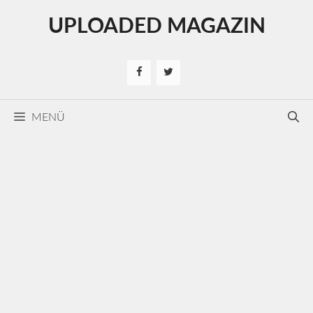
Kilépés
UPLOADED MAGAZIN
a
tartalomba
MENÜ