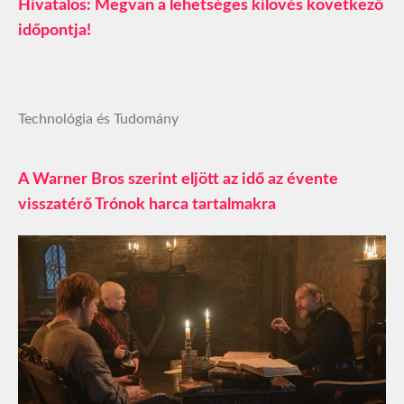
Hivatalos: Megvan a lehetséges kilövés következő
időpontja!
Technológia és Tudomány
A Warner Bros szerint eljött az idő az évente
visszatérő Trónok harca tartalmakra