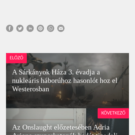
ELŐZŐ
A Sárkányok Háza 3. évadja a
nukleáris háborúhoz hasonlót hoz el
Westerosban
KÖVETKEZŐ
Az Onslaught előzetesében Adria