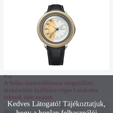
Divat
A Seiko szenvedélyesen megszállott
órakészítési kiállítása végre Londonba
érkezik idén nyáron
Kedves Látogató! Tájékoztatjuk,
hogy a honlap felhasználói