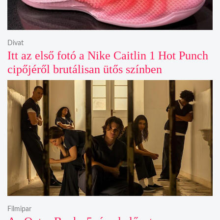
Divat
Itt az első fotó a Nike Caitlin 1 Hot Punch
cipőjéről brutálisan ütős színben
Filmipar