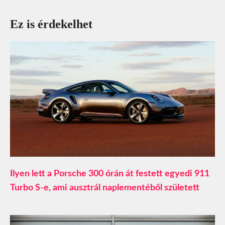
Ez is érdekelhet
Ilyen lett a Porsche 300 órán át festett egyedi 911
Turbo S-e, ami ausztrál naplementéből született