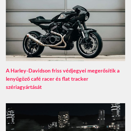
A Harley-Davidson friss védjegyei megerősítik a
lenyűgöző café racer és flat tracker
szériagyártását