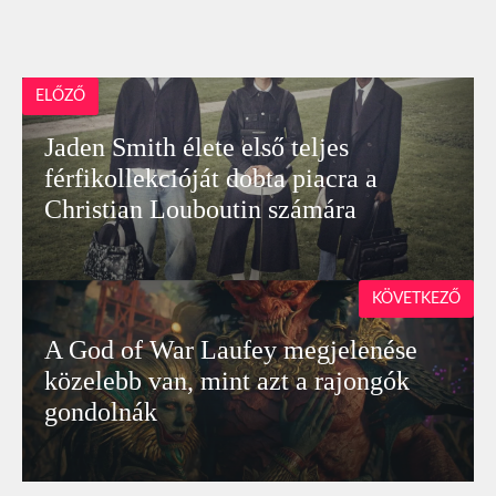
ELŐZŐ
Jaden Smith élete első teljes
férfikollekcióját dobta piacra a
Christian Louboutin számára
KÖVETKEZŐ
A God of War Laufey megjelenése
közelebb van, mint azt a rajongók
gondolnák