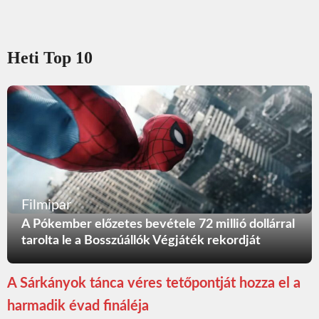
Heti Top 10
Filmipar
A Pókember előzetes bevétele 72 millió dollárral
tarolta le a Bosszúállók Végjáték rekordját
A Sárkányok tánca véres tetőpontját hozza el a
harmadik évad fináléja