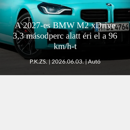
A 2027-es BMW M2 xDrive
3,3 másodperc alatt éri el a 96
km/h-t
P.K.ZS.
|
2026.06.03.
|
Autó