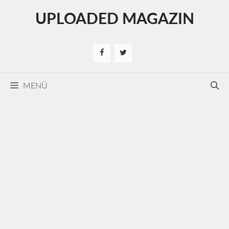
Kilépés
UPLOADED MAGAZIN
a
tartalomba
MENÜ