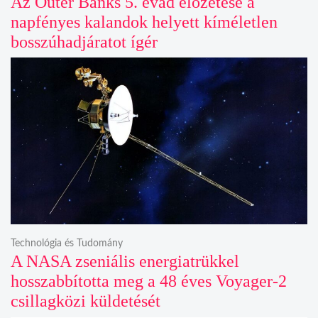
Az Outer Banks 5. évad előzetese a
napfényes kalandok helyett kíméletlen
bosszúhadjáratot ígér
Technológia és Tudomány
A NASA zseniális energiatrükkel
hosszabbította meg a 48 éves Voyager-2
csillagközi küldetését