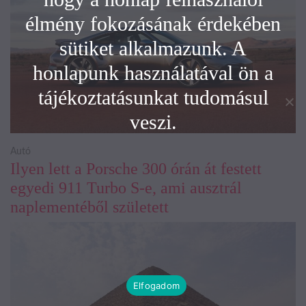
élmény fokozásának érdekében
sütiket alkalmazunk. A
honlapunk használatával ön a
tájékoztatásunkat tudomásul
veszi.
Autó
Ilyen lett a Porsche 300 órán át festett
egyedi 911 Turbo S-e, ami ausztrál
naplementéből született
Elfogadom