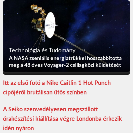
Technológia és Tudomány
A NASA zseniális energiatrükkel hosszabbította
meg a 48 éves Voyager-2 csillagközi küldetését
Itt az első fotó a Nike Caitlin 1 Hot Punch
cipőjéről brutálisan ütős színben
A Seiko szenvedélyesen megszállott
órakészítési kiállítása végre Londonba érkezik
idén nyáron