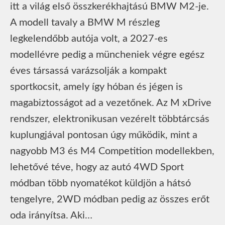
itt a világ első összkerékhajtású BMW M2-je.
A modell tavaly a BMW M részleg
legkelendőbb autója volt, a 2027-es
modellévre pedig a müncheniek végre egész
éves társassá varázsolják a kompakt
sportkocsit, amely így hóban és jégen is
magabiztosságot ad a vezetőnek. Az M xDrive
rendszer, elektronikusan vezérelt többtárcsás
kuplungjával pontosan úgy működik, mint a
nagyobb M3 és M4 Competition modellekben,
lehetővé téve, hogy az autó 4WD Sport
módban több nyomatékot küldjön a hátsó
tengelyre, 2WD módban pedig az összes erőt
oda irányítsa. Aki…