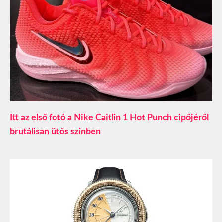
Itt az első fotó a Nike Caitlin 1 Hot Punch cipőjéről
brutálisan ütős színben