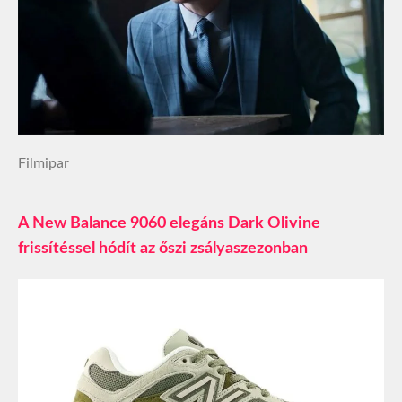
Filmipar
A New Balance 9060 elegáns Dark Olivine
frissítéssel hódít az őszi zsályaszezonban