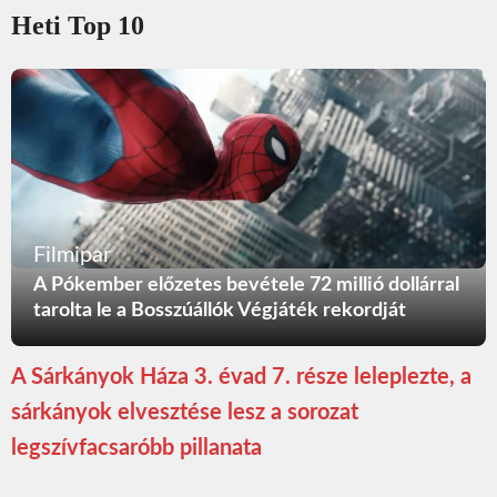
Heti Top 10
Filmipar
A Pókember előzetes bevétele 72 millió dollárral
tarolta le a Bosszúállók Végjáték rekordját
A Sárkányok Háza 3. évad 7. része leleplezte, a
sárkányok elvesztése lesz a sorozat
legszívfacsaróbb pillanata