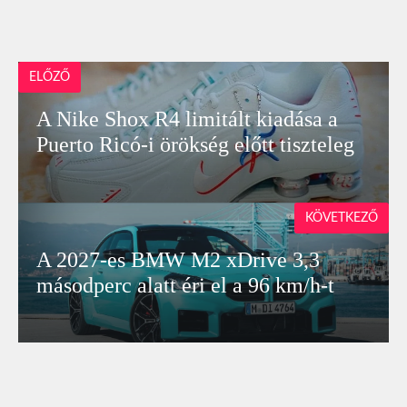
ELŐZŐ
A Nike Shox R4 limitált kiadása a
Puerto Ricó-i örökség előtt tiszteleg
KÖVETKEZŐ
A 2027-es BMW M2 xDrive 3,3
másodperc alatt éri el a 96 km/h-t