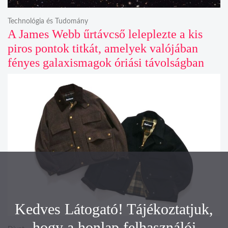
Technológia és Tudomány
A James Webb űrtávcső leleplezte a kis
piros pontok titkát, amelyek valójában
fényes galaxismagok óriási távolságban
Kedves Látogató! Tájékoztatjuk,
hogy a honlap felhasználói