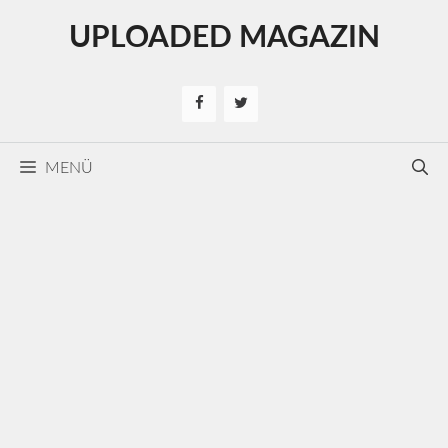
Kilépés
UPLOADED MAGAZIN
a
tartalomba
MENÜ