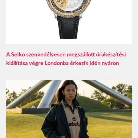
A Seiko szenvedélyesen megszállott órakészítési
kiállítása végre Londonba érkezik idén nyáron