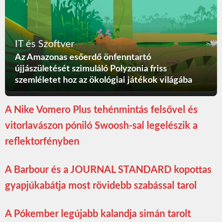
IT és Szoftver
Az Amazonas esőerdő önfenntartó
újjászületését szimuláló Polyzonia friss
szemléletet hoz az ökológiai játékok világába
A Nike Vomero Plus tehénmintás felsővel és
vitorlavászon póniló Swoosh-sal legelészik a
reflektorfényben
A Barbour és a JOURNAL STANDARD kopottas
gyapjúkabátja most rövidebb szabással tarol
A Pókember legújabb kalandja simán tarolt