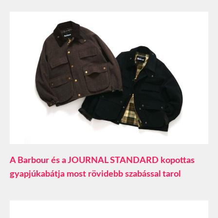
A Barbour és a JOURNAL STANDARD kopottas
gyapjúkabátja most rövidebb szabással tarol