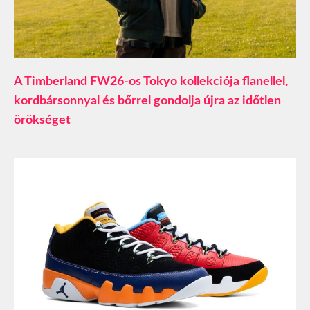
A Timberland FW26-os Tokyo kollekciója flanellel,
kordbársonnyal és bőrrel gondolja újra az időtlen
örökséget