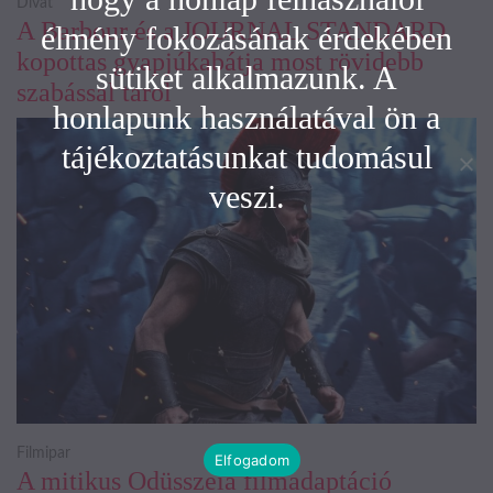
Divat
A Barbour és a JOURNAL STANDARD
élmény fokozásának érdekében
kopottas gyapjúkabátja most rövidebb
sütiket alkalmazunk. A
szabással tarol
honlapunk használatával ön a
tájékoztatásunkat tudomásul
veszi.
Filmipar
Elfogadom
A mitikus Odüsszeia filmadaptáció