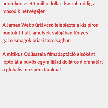
pénteken és 43 millió dollárt kaszált eddig a
második hétvégéjén
A James Webb űrtávcső leleplezte a kis piros
pontok titkát, amelyek valójában fényes
galaxismagok óriási távolságban
A mitikus Odüsszeia filmadaptáció elsőként
lépte át a bűvös egymilliárd dolláros álomhatárt
a globális mozipénztáraknál