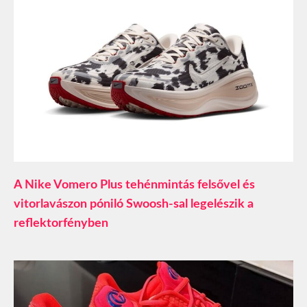
A Nike Vomero Plus tehénmintás felsővel és
vitorlavászon póniló Swoosh-sal legelészik a
reflektorfényben