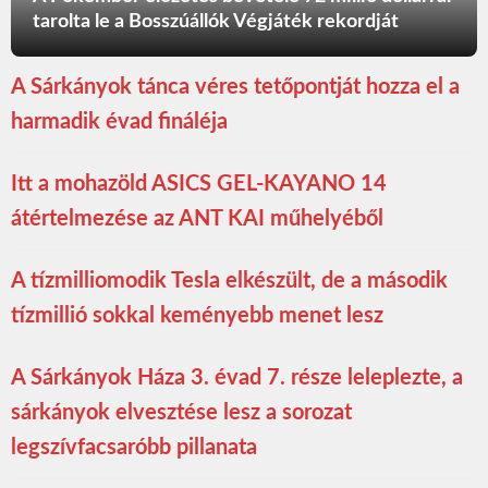
tarolta le a Bosszúállók Végjáték rekordját
A Sárkányok tánca véres tetőpontját hozza el a
harmadik évad fináléja
Itt a mohazöld ASICS GEL-KAYANO 14
átértelmezése az ANT KAI műhelyéből
A tízmilliomodik Tesla elkészült, de a második
tízmillió sokkal keményebb menet lesz
A Sárkányok Háza 3. évad 7. része leleplezte, a
sárkányok elvesztése lesz a sorozat
legszívfacsaróbb pillanata