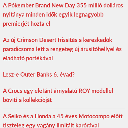
A Pókember Brand New Day 355 millió dolláros
nyitánya minden idők egyik legnagyobb
premierjét hozta el
Az új Crimson Desert frissítés a kereskedők
paradicsoma lett a rengeteg új árusítóhellyel és
eladható portékával
Lesz-e Outer Banks 6. évad?
A Crocs egy elefánt árnyalatú ROY modellel
bővíti a kollekcióját
A Seiko és a Honda a 45 éves Motocompo előtt
tiszteleg egy vagány limitált karórával