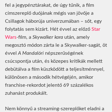
fel a jegypénztárakat, de úgy tűnik, a film
címszereplő duójának mégis van jövője a
Csillagok háborúja univerzumában – sőt, egy
folytatás sem kizárt. Hét évvel az előző
Star
Wars
-film, a
Skywalker kora
után, amely
megosztó módon zárta le a Skywalker-sagát, öt
évvel
A Mandalóri
népszerűségének
csúcspontja után, és közepes kritikák mellett
debütálva a film küszködött a teljesítménnyel,
különösen a második hétvégéjén, amikor
franchise-rekordot jelentő 69 százalékos
zuhanást produkált.
Nem könnyű a streaming-szereplőket eladni a