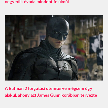
negyedik évada mindent felülmúl
A Batman 2 forgatási ütemterve mégsem úgy
alakul, ahogy azt James Gunn korábban tervezte