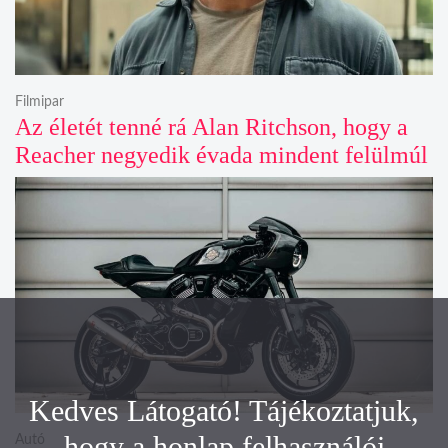
Filmipar
Az életét tenné rá Alan Ritchson, hogy a
Reacher negyedik évada mindent felülmúl
Kedves Látogató! Tájékoztatjuk,
hogy a honlap felhasználói
Autó