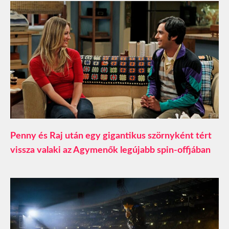
Penny és Raj után egy gigantikus szörnyként tért
vissza valaki az Agymenők legújabb spin-offjában