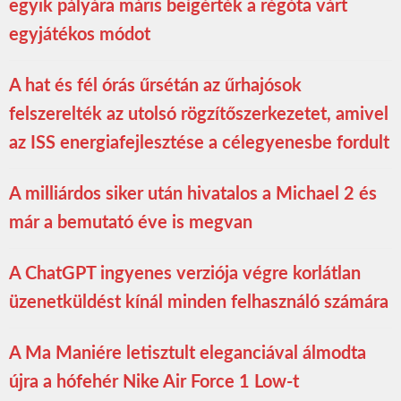
egyik pályára máris beígérték a régóta várt
egyjátékos módot
A hat és fél órás űrsétán az űrhajósok
felszerelték az utolsó rögzítőszerkezetet, amivel
az ISS energiafejlesztése a célegyenesbe fordult
A milliárdos siker után hivatalos a Michael 2 és
már a bemutató éve is megvan
A ChatGPT ingyenes verziója végre korlátlan
üzenetküldést kínál minden felhasználó számára
A Ma Maniére letisztult eleganciával álmodta
újra a hófehér Nike Air Force 1 Low-t