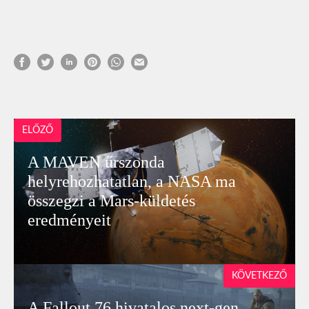
ELŐZŐ
A MAVEN űrszonda
helyrehozhatatlan, a NASA ma
összegzi a Mars-küldetés
eredményeit
KÖVETKEZŐ
A Fallout 76 hivatalos next-gen