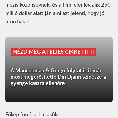
mozis közönségnek, és a film jelenleg alig 250
millió dollár alatt jár, ami azt jelenti, hogy jó
úton halad…
NÉZD MEG A TELJES CIKKET ITT:
A Mandalorian & Grogu folytatását már
most megerősítette Din Djarin színésze a
gyenge kassza ellenére
Főkép forrása: Lucasfilm