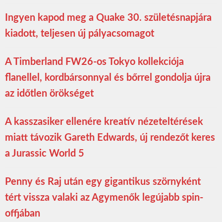
Ingyen kapod meg a Quake 30. születésnapjára
kiadott, teljesen új pályacsomagot
A Timberland FW26-os Tokyo kollekciója
flanellel, kordbársonnyal és bőrrel gondolja újra
az időtlen örökséget
A kasszasiker ellenére kreatív nézeteltérések
miatt távozik Gareth Edwards, új rendezőt keres
a Jurassic World 5
Penny és Raj után egy gigantikus szörnyként
tért vissza valaki az Agymenők legújabb spin-
offjában