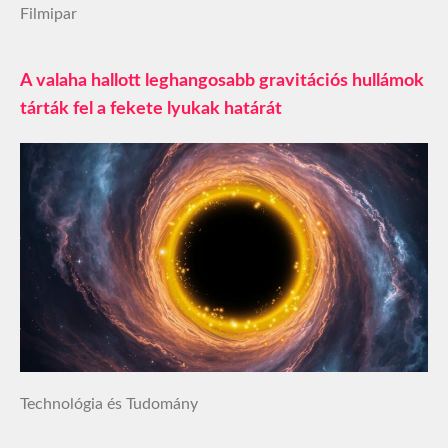
Filmipar
A valaha hallott leghangosabb gravitációs hullámok
tárták fel a fekete lyukak határát
Technológia és Tudomány