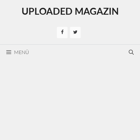
Kilépés
UPLOADED MAGAZIN
a
tartalomba
MENÜ