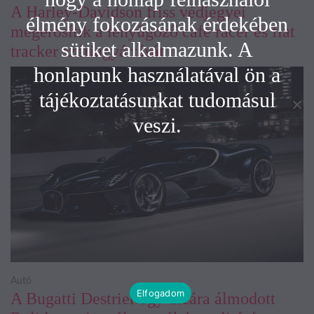
A Harley-Davidson friss védjegyei
élmény fokozásának érdekében
megerősítik a lenyűgöző café racer és flat
sütiket alkalmazunk. A
tracker szériagyártását
honlapunk használatával ön a
tájékoztatásunkat tudomásul
veszi.
Autó
Elfogadom
A Bugatti Destrier egy utcára álmodott