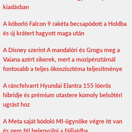
kiadásban
A kóborló Falcon 9 rakéta becsapódott a Holdba
és új krátert hagyott maga után
A Disney szerint A mandalóri és Grogu meg a
Vaiana azért sikerek, mert a mozipénztárnál
fontosabb a teljes ökoszisztéma teljesítménye
A ráncfelvarrt Hyundai Elantra 155 lóerős
hibridje és prémium utastere komoly belsőtéri
ugrást hoz
A Meta saját kódoló MI-ügynöke végre itt van
és nem fél belenyúlni a fájljaidba