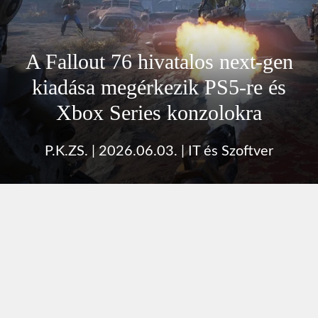
A Fallout 76 hivatalos next-gen
kiadása megérkezik PS5-re és
Xbox Series konzolokra
P.K.ZS.
|
2026.06.03.
|
IT és Szoftver