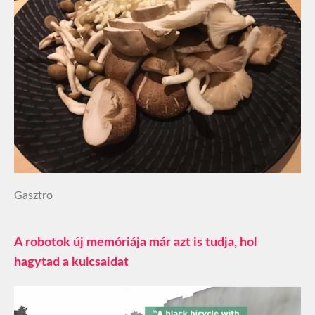
Gasztro
A robotok új memóriája már azt is tudja, hol
hagytad a kulcsaidat