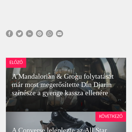
ELŐZŐ
A Mandalorian & Grogu folytatását
már most megerősítette Din Djarin
színésze a gyenge kassza ellenére
KÖVETKEZŐ
A Converse leleplezte az All Star