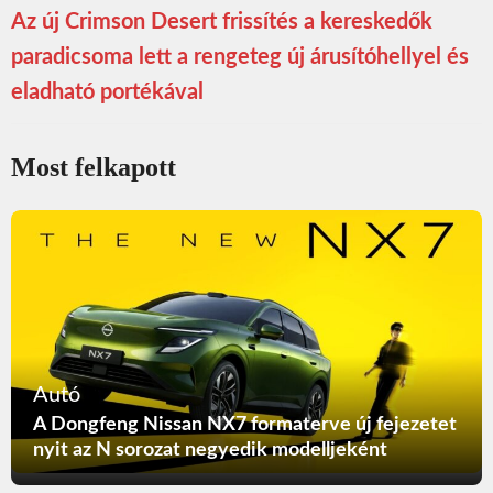
Az új Crimson Desert frissítés a kereskedők
paradicsoma lett a rengeteg új árusítóhellyel és
eladható portékával
Most felkapott
Autó
A Dongfeng Nissan NX7 formaterve új fejezetet
nyit az N sorozat negyedik modelljeként