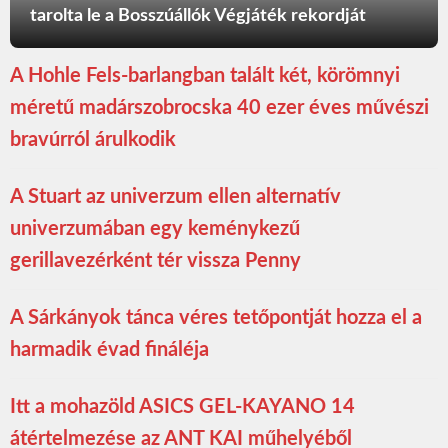
tarolta le a Bosszúállók Végjáték rekordját
A Hohle Fels-barlangban talált két, körömnyi
méretű madárszobrocska 40 ezer éves művészi
bravúrról árulkodik
A Stuart az univerzum ellen alternatív
univerzumában egy keménykezű
gerillavezérként tér vissza Penny
A Sárkányok tánca véres tetőpontját hozza el a
harmadik évad fináléja
Itt a mohazöld ASICS GEL-KAYANO 14
átértelmezése az ANT KAI műhelyéből