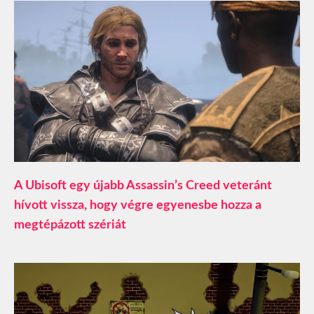
A Ubisoft egy újabb Assassin’s Creed veteránt
hívott vissza, hogy végre egyenesbe hozza a
megtépázott szériát