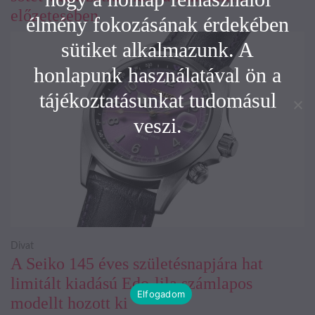
előzetesében
élmény fokozásának érdekében
sütiket alkalmazunk. A
honlapunk használatával ön a
tájékoztatásunkat tudomásul
veszi.
Divat
A Seiko 145 éves születésnapjára hat
limitált kiadású Edo-lila számlapos
Elfogadom
modellt hozott ki