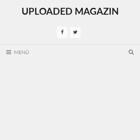
Kilépés
UPLOADED MAGAZIN
a
tartalomba
MENÜ