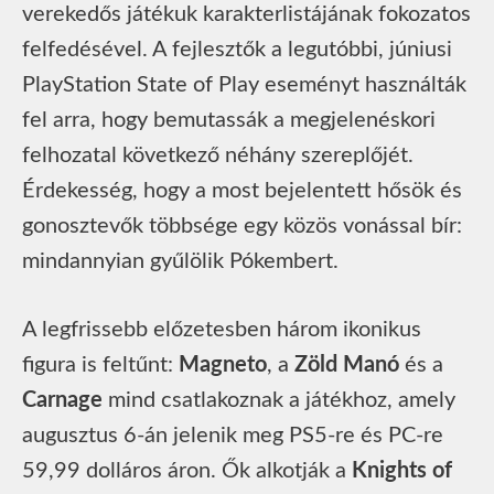
verekedős játékuk karakterlistájának fokozatos
felfedésével. A fejlesztők a legutóbbi, júniusi
PlayStation State of Play eseményt használták
fel arra, hogy bemutassák a megjelenéskori
felhozatal következő néhány szereplőjét.
Érdekesség, hogy a most bejelentett hősök és
gonosztevők többsége egy közös vonással bír:
mindannyian gyűlölik Pókembert.
A legfrissebb előzetesben három ikonikus
figura is feltűnt:
Magneto
, a
Zöld Manó
és a
Carnage
mind csatlakoznak a játékhoz, amely
augusztus 6-án jelenik meg PS5-re és PC-re
59,99 dolláros áron. Ők alkotják a
Knights of