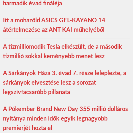
harmadik évad fináléja
Itt a mohazöld ASICS GEL-KAYANO 14
átértelmezése az ANT KAI műhelyéből
A tízmilliomodik Tesla elkészült, de a második
tízmillió sokkal keményebb menet lesz
A Sárkányok Háza 3. évad 7. része leleplezte, a
sárkányok elvesztése lesz a sorozat
legszívfacsaróbb pillanata
A Pókember Brand New Day 355 millió dolláros
nyitánya minden idők egyik legnagyobb
premierjét hozta el