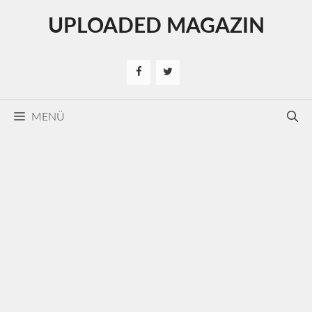
Kilépés
UPLOADED MAGAZIN
a
tartalomba
MENÜ