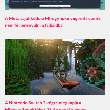
A Meta saját kódoló MI-ügynöke végre itt van és
nem fél belenyúlni a fájljaidba
A Nintendo Switch 2 végre megkapja a