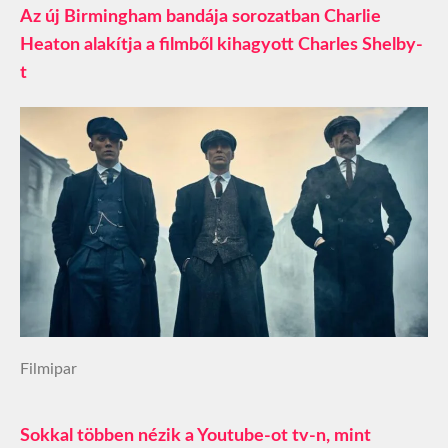
Az új Birmingham bandája sorozatban Charlie
Heaton alakítja a filmből kihagyott Charles Shelby-
t
Filmipar
Sokkal többen nézik a Youtube-ot tv-n, mint