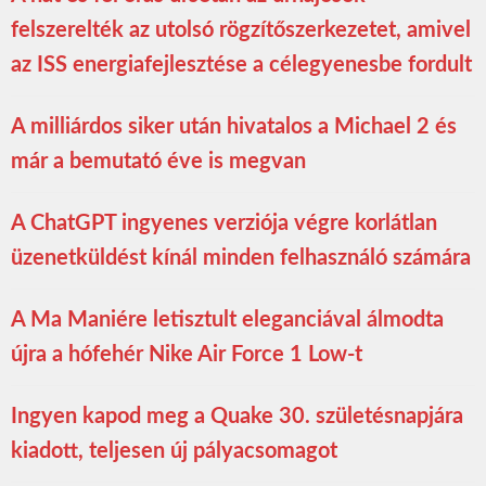
felszerelték az utolsó rögzítőszerkezetet, amivel
az ISS energiafejlesztése a célegyenesbe fordult
A milliárdos siker után hivatalos a Michael 2 és
már a bemutató éve is megvan
A ChatGPT ingyenes verziója végre korlátlan
üzenetküldést kínál minden felhasználó számára
A Ma Maniére letisztult eleganciával álmodta
újra a hófehér Nike Air Force 1 Low-t
Ingyen kapod meg a Quake 30. születésnapjára
kiadott, teljesen új pályacsomagot