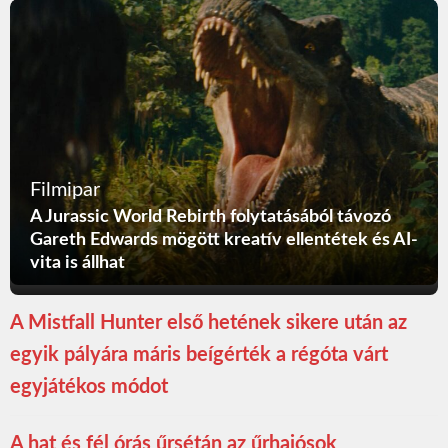
Filmipar
A Jurassic World Rebirth folytatásából távozó
Gareth Edwards mögött kreatív ellentétek és AI-
vita is állhat
A Mistfall Hunter első hetének sikere után az
egyik pályára máris beígérték a régóta várt
egyjátékos módot
A hat és fél órás űrsétán az űrhajósok