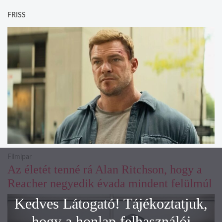
FRISS
Filmipar
Az életét tenné rá Alan Ritchson, hogy a
Reacher negyedik évada mindent felülmúl
Kedves Látogató! Tájékoztatjuk,
hogy a honlap felhasználói