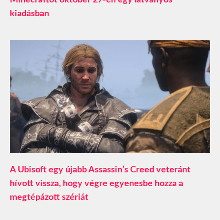
Minecraftot október 27-én egy látványos
kiadásban
A Ubisoft egy újabb Assassin’s Creed veteránt
hívott vissza, hogy végre egyenesbe hozza a
megtépázott szériát