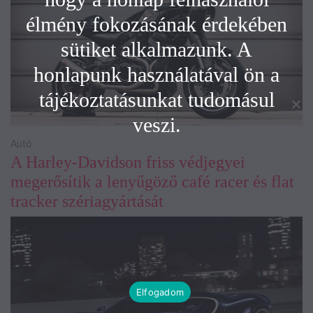
élmény fokozásának érdekében
sütiket alkalmazunk. A
honlapunk használatával ön a
tájékoztatásunkat tudomásul
veszi.
Autó
A Harley-Davidson friss védjegyei
megerősítik a lenyűgöző café racer és flat
tracker szériagyártását
Elfogadom