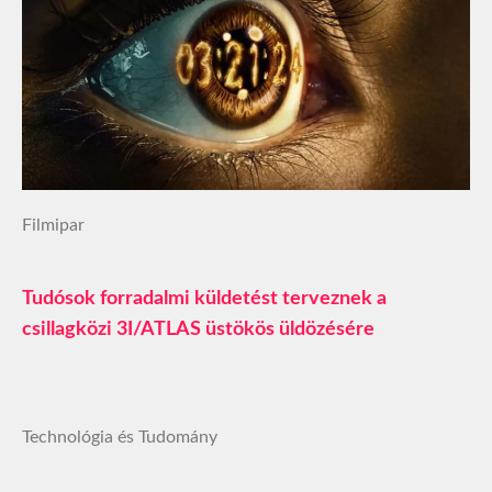
Filmipar
Tudósok forradalmi küldetést terveznek a
csillagközi 3I/ATLAS üstökös üldözésére
Technológia és Tudomány