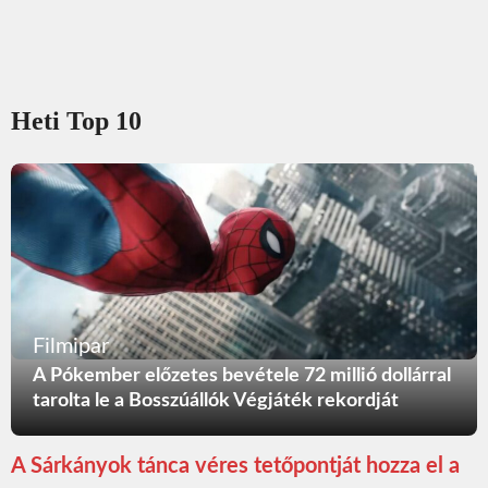
Heti Top 10
Filmipar
A Pókember előzetes bevétele 72 millió dollárral
tarolta le a Bosszúállók Végjáték rekordját
A Sárkányok tánca véres tetőpontját hozza el a