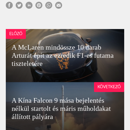
ELŐZŐ
A McLaren mindössze 10 darab
Arturát épít az ezredik F1-es futama
tiszteletére
KÖVETKEZŐ
A Kína Falcon 9 mása bejelentés
nélkül startolt és máris műholdakat
állított pályára