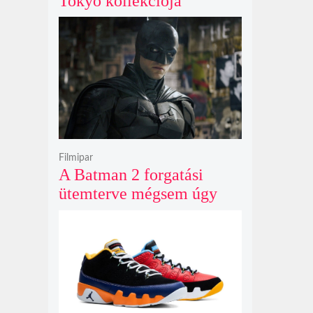
Tokyo kollekciója
flanellel, kordbársonnyal
és bőrrel gondolja újra az
időtlen örökséget
Filmipar
A Batman 2 forgatási
ütemterve mégsem úgy
alakul, ahogy azt James
Gunn korábban tervezte