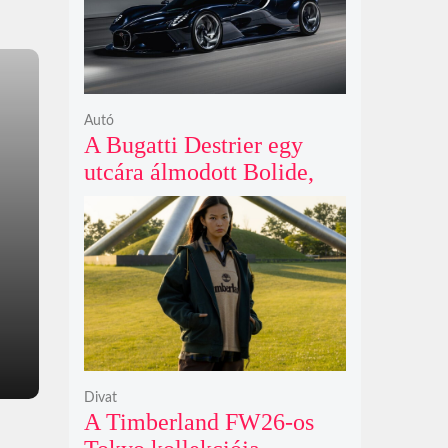
Autó
A Bugatti Destrier egy
utcára álmodott Bolide,
ami a pályaautók
brutalitását öltözteti
egyedi karosszériába
Divat
A Timberland FW26-os