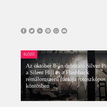
ELŐZŐ
Az október 8-án debütáló Silver Pi
a Silent Hill és a Flashback
rémálomszerű fúziója rotoszkópos
köntösben