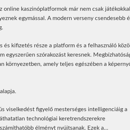
az online kaszinóplatformok már nem csak játékokkal
enyeznek egymással. A modern verseny csendesebb é
g.
 és kifizetés része a platform és a felhasználó közö
em egyszerűen szórakozást keresnek. Megbízhatósá
lyan környezetben, amely teljes egészében a képerny
alapja.
nús viselkedést figyelő mesterséges intelligenciáig a
áthatatlan technológiai keretrendszerekre
iszámíthatóbb élményt nyújtsanak. Ezek a…