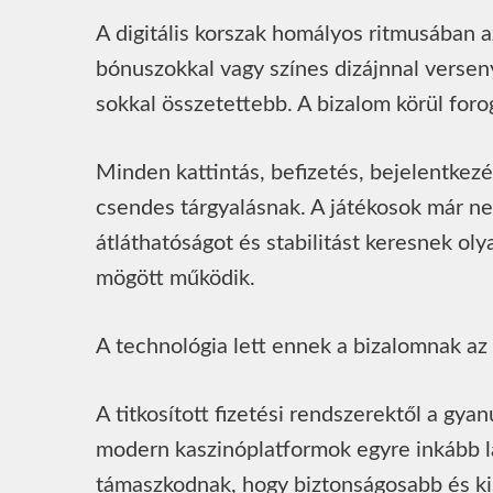
A digitális korszak homályos ritmusában 
bónuszokkal vagy színes dizájnnal vers
sokkal összetettebb. A bizalom körül foro
Minden kattintás, befizetés, bejelentkezés
csendes tárgyalásnak. A játékosok már n
átláthatóságot és stabilitást keresnek o
mögött működik.
A technológia lett ennek a bizalomnak az 
A titkosított fizetési rendszerektől a gya
modern kaszinóplatformok egyre inkább l
támaszkodnak, hogy biztonságosabb és k