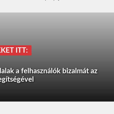
KET ITT:
alak a felhasználók bizalmát az
egítségével