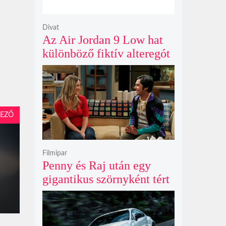
Divat
Az Air Jordan 9 Low hat
különböző fiktív alteregót
gyúr egyetlen őrült
dizájnba
EZŐ
Filmipar
Penny és Raj után egy
gigantikus szörnyként tért
vissza valaki az
Agymenők legújabb spin-
offjában