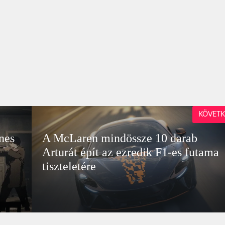
KÖVETK
nes
A McLaren mindössze 10 darab
Arturát épít az ezredik F1-es futama
tiszteletére