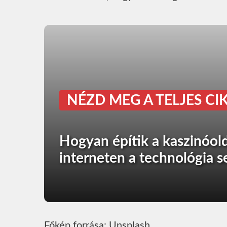
NÉZD MEG A TELJES CIK
Hogyan építik a kaszinóold
interneten a technológia s
Főkép forrása: Unsplash