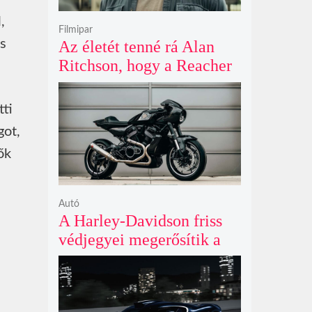
,
Filmipar
s
Az életét tenné rá Alan
Ritchson, hogy a Reacher
negyedik évada mindent
felülmúl
tti
got,
ők
Autó
A Harley-Davidson friss
védjegyei megerősítik a
lenyűgöző café racer és
flat tracker szériagyártását