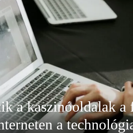
ik a kaszinóoldalak a 
nterneten a technológi