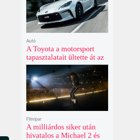
Autó
A Toyota a motorsport
tapasztalatait ültette át az
új GR86 vezethetőségébe
és biztonságába
Filmipar
A milliárdos siker után
hivatalos a Michael 2 és