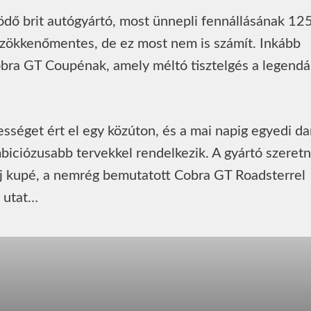
dő brit autógyártó, most ünnepli fennállásának 125
 zökkenőmentes, de ez most nem is számít. Inkább
Cobra GT Coupénak, amely méltó tisztelgés a legendá
séget ért el egy közúton, és a mai napig egyedi da
iciózusabb tervekkel rendelkezik. A gyártó szeret
 új kupé, a nemrég bemutatott Cobra GT Roadsterrel
z utat…