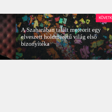
KÖVETK
A Szaharában talált meteorit egy
elveszett holdméretű világ első
bizonyítéka