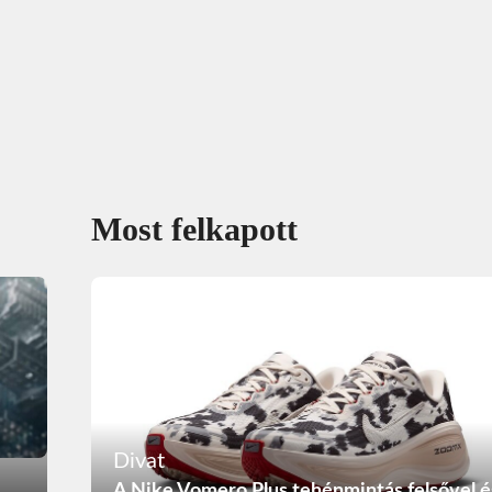
Most felkapott
Divat
A Nike Vomero Plus tehénmintás felsővel é