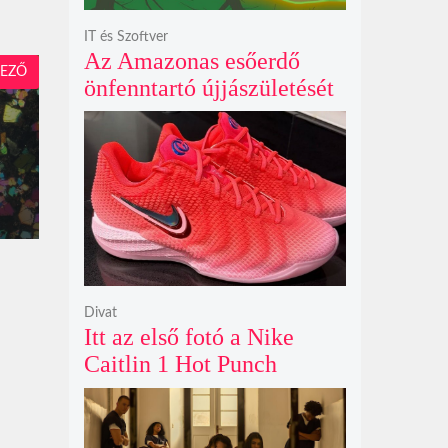
IT és Szoftver
Az Amazonas esőerdő
EZŐ
önfenntartó újjászületését
szimuláló Polyzonia friss
szemléletet hoz az
ökológiai játékok világába
Divat
Itt az első fotó a Nike
Caitlin 1 Hot Punch
cipőjéről brutálisan ütős
színben