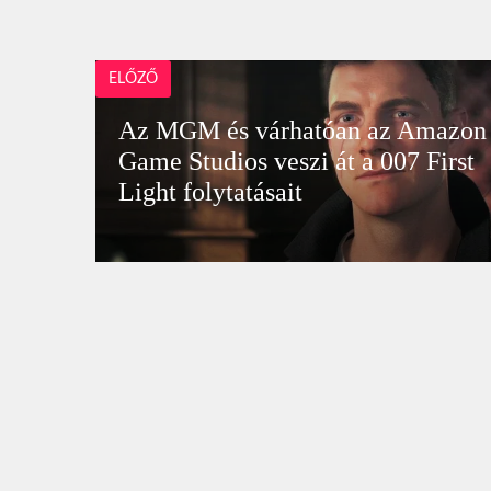
ELŐZŐ
Az MGM és várhatóan az Amazon
Game Studios veszi át a 007 First
Light folytatásait