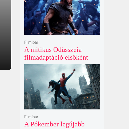
Filmipar
A mitikus Odüsszeia
filmadaptáció elsőként
lépte át a bűvös
egymilliárd dolláros
álomhatárt a globális
mozipénztáraknál
Filmipar
A Pókember legújabb