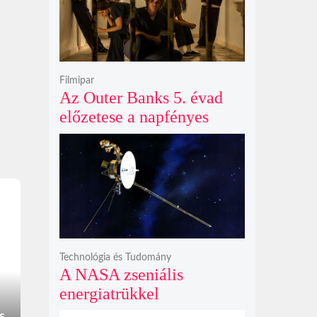
Filmipar
Az Outer Banks 5. évad
előzetese a napfényes
kalandok helyett
kíméletlen
bosszúhadjáratot ígér
Technológia és Tudomány
A NASA zseniális
energiatrükkel
hosszabbította meg a 48
s