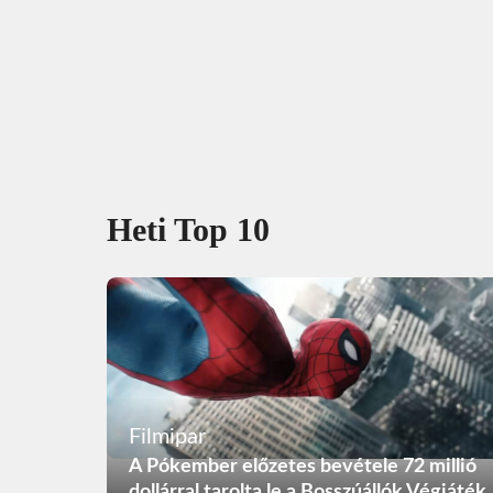
Heti Top 10
Filmipar
A Pókember előzetes bevétele 72 millió
dollárral tarolta le a Bosszúállók Végjáték