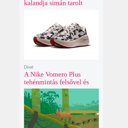
kalandja simán tarolt
pénteken és 43 millió
dollárt kaszált eddig a
második hétvégéjén
Divat
A Nike Vomero Plus
tehénmintás felsővel és
vitorlavászon póniló
Swoosh-sal legelészik a
reflektorfényben