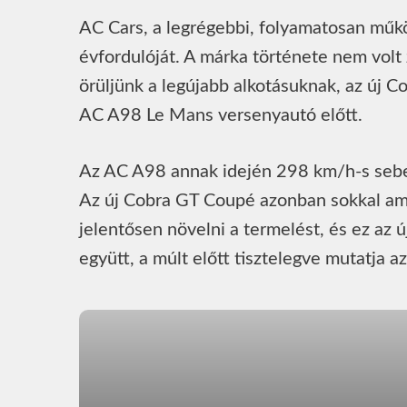
AC Cars, a legrégebbi, folyamatosan műkö
évfordulóját. A márka története nem volt
örüljünk a legújabb alkotásuknak, az új 
AC A98 Le Mans versenyautó előtt.
Az AC A98 annak idején 298 km/h-s sebes
Az új Cobra GT Coupé azonban sokkal amb
jelentősen növelni a termelést, és ez az
együtt, a múlt előtt tisztelegve mutatja a