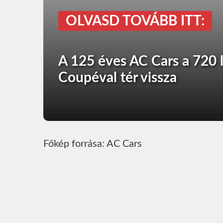
OLVASD TOVÁBB ITT:
A 125 éves AC Cars a 720
Coupéval tér vissza
Főkép forrása: AC Cars