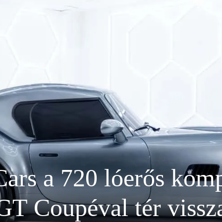
ars a 720 lóerős kom
GT Coupéval tér vissz