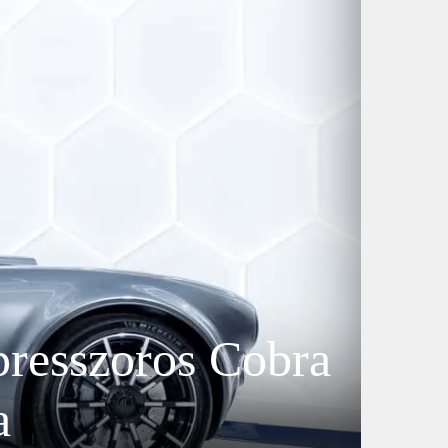
presszoros Cobra
a