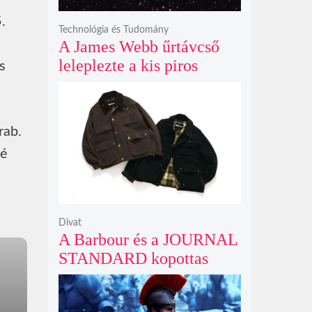
.
Technológia és Tudomány
A James Webb űrtávcső
leleplezte a kis piros
s
pontok titkát, amelyek
valójában fényes
galaxismagok óriási
rab.
távolságban
né
Divat
A Barbour és a JOURNAL
STANDARD kopottas
gyapjúkabátja most
rövidebb szabással tarol