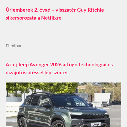
Úriemberek 2. évad – visszatér Guy Ritchie
sikersorozata a Netflixre
Filmipar
Az új Jeep Avenger 2026 átfogó technológiai és
dizájnfrissítéssel lép szintet