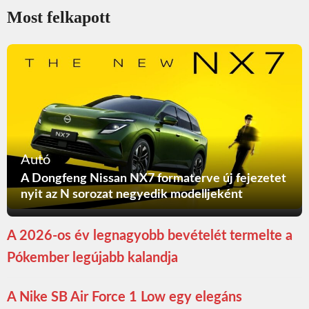
Most felkapott
Autó
A Dongfeng Nissan NX7 formaterve új fejezetet
nyit az N sorozat negyedik modelljeként
A 2026-os év legnagyobb bevételét termelte a
Pókember legújabb kalandja
A Nike SB Air Force 1 Low egy elegáns