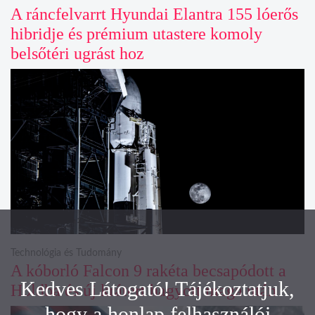
A ráncfelvarrt Hyundai Elantra 155 lóerős
hibridje és prémium utastere komoly
belsőtéri ugrást hoz
Technológia és Tudomány
A kóborló Falcon 9 rakéta becsapódott a
Kedves Látogató! Tájékoztatjuk,
Holdba és új krátert hagyott maga után
hogy a honlap felhasználói