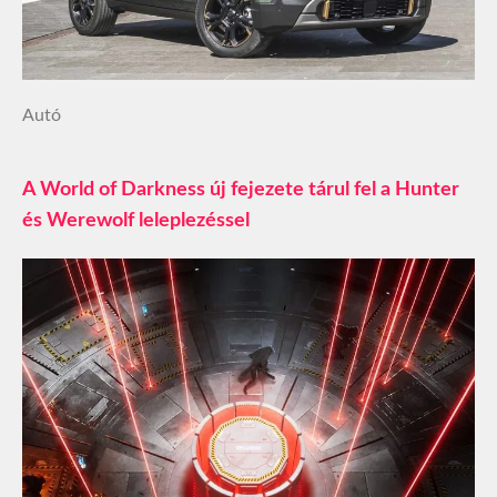
Autó
A World of Darkness új fejezete tárul fel a Hunter
és Werewolf leleplezéssel