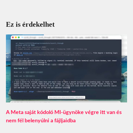
Ez is érdekelhet
A Meta saját kódoló MI-ügynöke végre itt van és
nem fél belenyúlni a fájljaidba