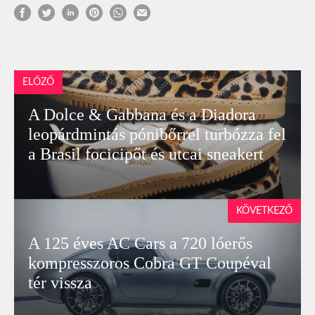
ELŐZŐ
A Dolce & Gabbana és a Diadora
leopárdmintás pónibőrrel turbózza fel
a Brasil focicipőt és utcai sneakert
KÖVETKEZŐ
A 125 éves AC Cars a 720 lóerős
kompresszoros Cobra GT Coupéval
tér vissza