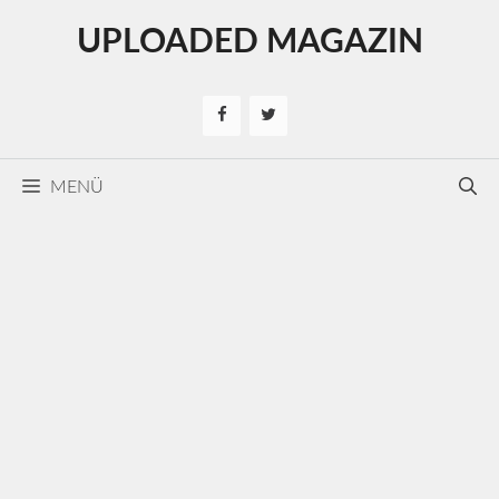
Kilépés
UPLOADED MAGAZIN
a
tartalomba
MENÜ