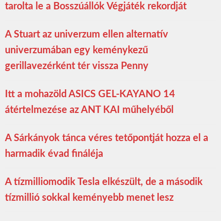
tarolta le a Bosszúállók Végjáték rekordját
A Stuart az univerzum ellen alternatív
univerzumában egy keménykezű
gerillavezérként tér vissza Penny
Itt a mohazöld ASICS GEL-KAYANO 14
átértelmezése az ANT KAI műhelyéből
A Sárkányok tánca véres tetőpontját hozza el a
harmadik évad fináléja
A tízmilliomodik Tesla elkészült, de a második
tízmillió sokkal keményebb menet lesz