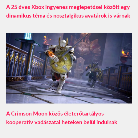
A 25 éves Xbox ingyenes meglepetései között egy
dinamikus téma és nosztalgikus avatárok is várnak
A Crimson Moon közös életerőtartályos
kooperatív vadászatai heteken belül indulnak