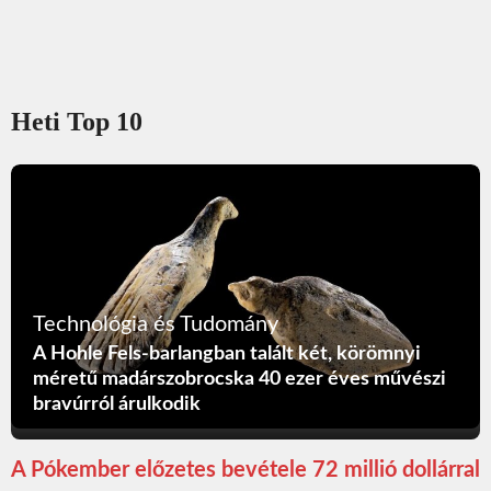
Heti Top 10
Technológia és Tudomány
A Hohle Fels-barlangban talált két, körömnyi
méretű madárszobrocska 40 ezer éves művészi
bravúrról árulkodik
A Pókember előzetes bevétele 72 millió dollárral