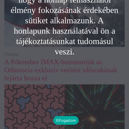
élmény fokozásának érdekében
sütiket alkalmazunk. A
honlapunk használatával ön a
tájékoztatásunkat tudomásul
veszi.
Filmipar
A Pókember IMAX-bemutatóját az
Odüsszeia exkluzív vetítési időszakának
lejárta hozza el
Elfogadom