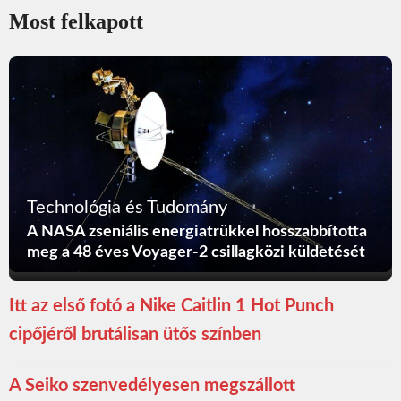
Most felkapott
Technológia és Tudomány
A NASA zseniális energiatrükkel hosszabbította
meg a 48 éves Voyager-2 csillagközi küldetését
Itt az első fotó a Nike Caitlin 1 Hot Punch
cipőjéről brutálisan ütős színben
A Seiko szenvedélyesen megszállott