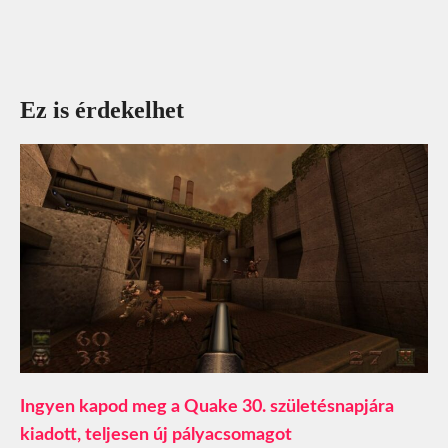
Ez is érdekelhet
Ingyen kapod meg a Quake 30. születésnapjára
kiadott, teljesen új pályacsomagot