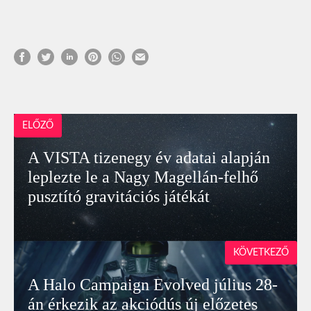
ELŐZŐ
A VISTA tizenegy év adatai alapján
leplezte le a Nagy Magellán-felhő
pusztító gravitációs játékát
KÖVETKEZŐ
A Halo Campaign Evolved július 28-
án érkezik az akciódús új előzetes