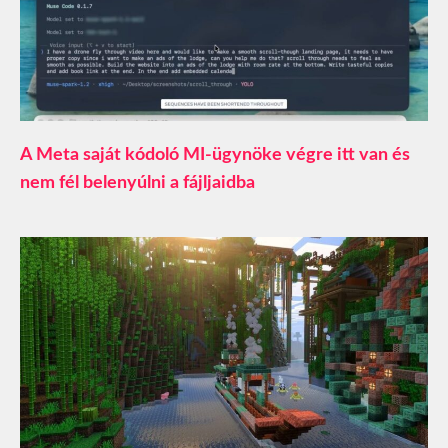
A Meta saját kódoló MI-ügynöke végre itt van és
nem fél belenyúlni a fájljaidba