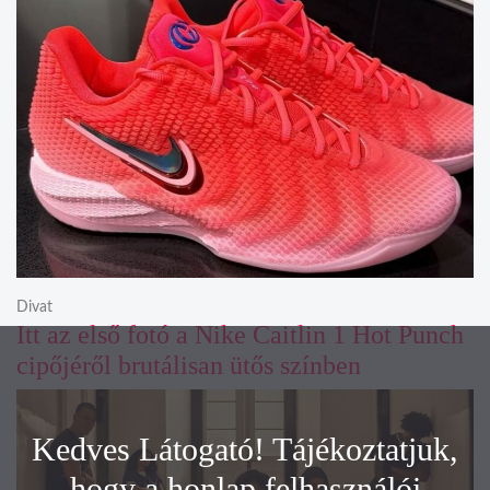
Divat
Itt az első fotó a Nike Caitlin 1 Hot Punch
cipőjéről brutálisan ütős színben
Kedves Látogató! Tájékoztatjuk,
hogy a honlap felhasználói