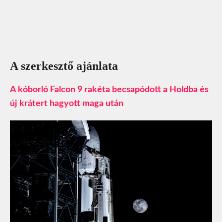
A szerkesztő ajánlata
A kóborló Falcon 9 rakéta becsapódott a Holdba és
új krátert hagyott maga után