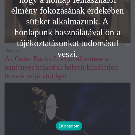
élmény fokozásának érdekében
sütiket alkalmazunk. A
honlapunk használatával ön a
tájékoztatásunkat tudomásul
veszi.
Filmipar
Az Outer Banks 5. évad előzetese a
napfényes kalandok helyett kíméletlen
bosszúhadjáratot ígér
Elfogadom