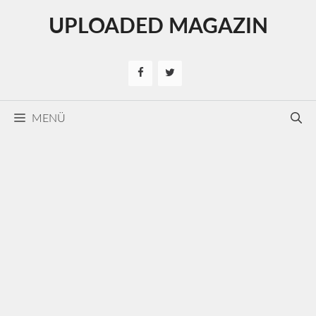
Kilépés
UPLOADED MAGAZIN
a
tartalomba
MENÜ