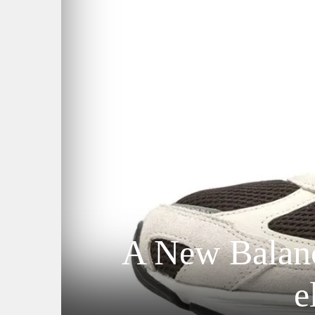
A New Balanc
e