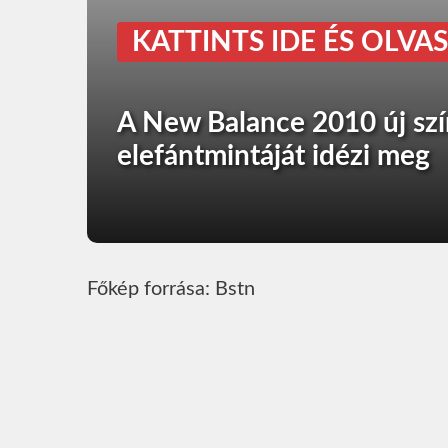
KATTINTS IDE ÉS OLVAS
A New Balance 2010 új szí
elefántmintáját idézi meg
Főkép forrása: Bstn