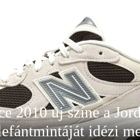
e 2010 új színe a Jord
lefántmintáját idézi m