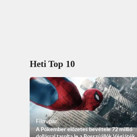
Heti Top 10
Filmipar
A Pókember előzetes bevétele 72 millió
dollárral tarolta le a Bosszúállók Végjáték