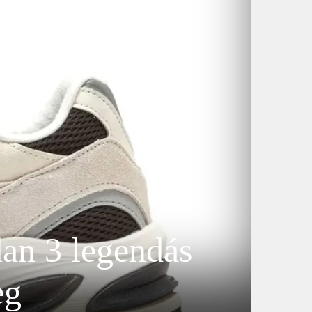
an 3 legendás
eg