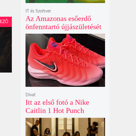
IT és Szoftver
Az Amazonas esőerdő
EZŐ
önfenntartó újjászületését
szimuláló Polyzonia friss
szemléletet hoz az
ökológiai játékok világába
Divat
Itt az első fotó a Nike
Caitlin 1 Hot Punch
cipőjéről brutálisan ütős
színben