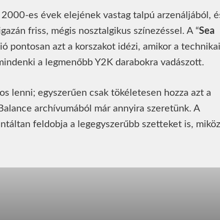
2000-es évek elejének vastag talpú arzenáljából, é
gazán friss, mégis nosztalgikus színezéssel. A “
Sea
ió pontosan azt a korszakot idézi, amikor a technika
s mindenki a legmenőbb Y2K darabokra vadászott.
okos lenni; egyszerűen csak tökéletesen hozza azt a
 Balance archívumából már annyira szeretünk. A
rantáltan feldobja a legegyszerűbb szetteket is, mikö