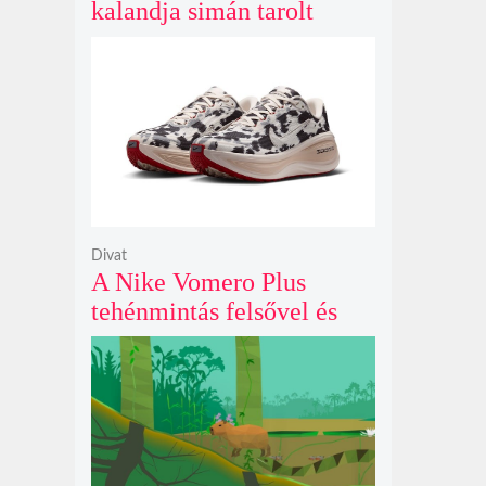
kalandja simán tarolt
pénteken és 43 millió
dollárt kaszált eddig a
második hétvégéjén
Divat
A Nike Vomero Plus
tehénmintás felsővel és
vitorlavászon póniló
Swoosh-sal legelészik a
reflektorfényben