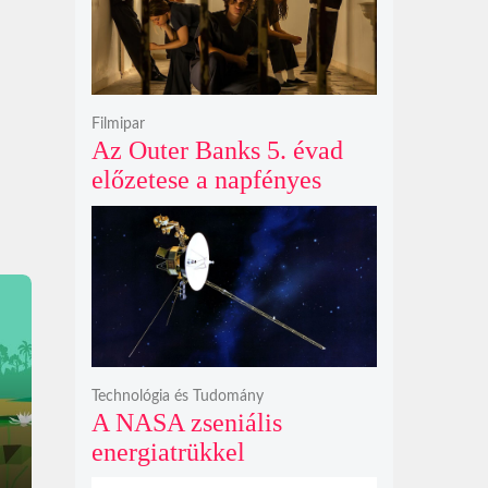
Filmipar
Az Outer Banks 5. évad
előzetese a napfényes
kalandok helyett
kíméletlen
bosszúhadjáratot ígér
Technológia és Tudomány
A NASA zseniális
energiatrükkel
hosszabbította meg a 48