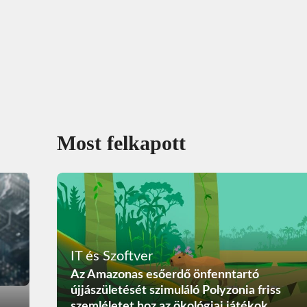
Most felkapott
IT és Szoftver
Az Amazonas esőerdő önfenntartó
újjászületését szimuláló Polyzonia friss
szemléletet hoz az ökológiai játékok