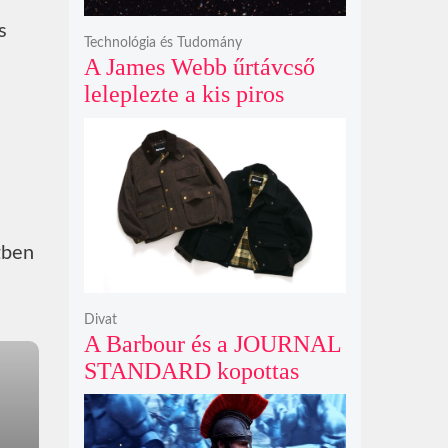
s
Technológia és Tudomány
A James Webb űrtávcső
leleplezte a kis piros
i
pontok titkát, amelyek
valójában fényes
galaxismagok óriási
távolságban
zben
Divat
A Barbour és a JOURNAL
STANDARD kopottas
gyapjúkabátja most
rövidebb szabással tarol