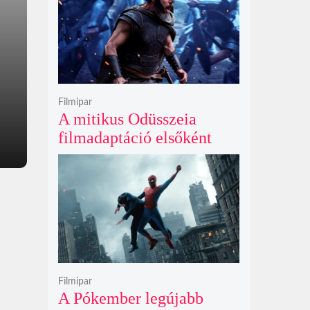
Filmipar
A mitikus Odüsszeia
filmadaptáció elsőként
lépte át a bűvös
egymilliárd dolláros
álomhatárt a globális
mozipénztáraknál
Filmipar
A Pókember legújabb