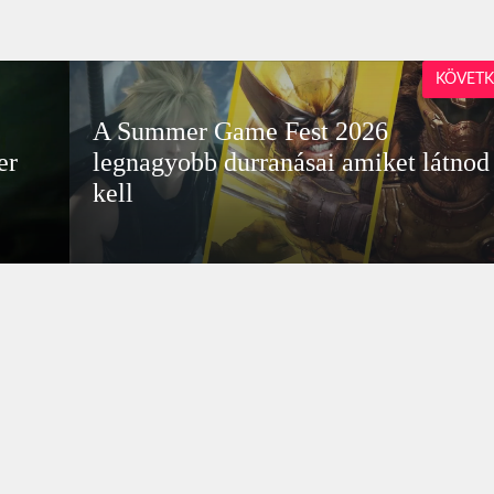
KÖVETK
A Summer Game Fest 2026
er
legnagyobb durranásai amiket látnod
kell