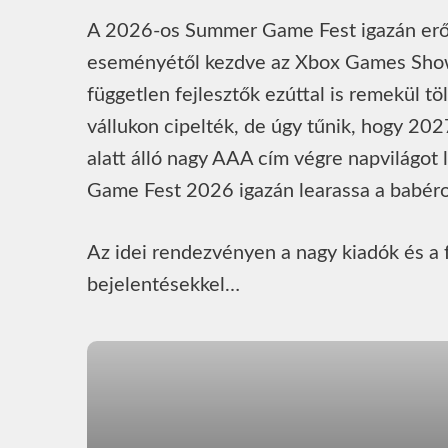
A 2026-os Summer Game Fest igazán erősr
eseményétől kezdve az Xbox Games Showca
független fejlesztők ezúttal is remekül töl
vállukon cipelték, de úgy tűnik, hogy 2027
alatt álló nagy AAA cím végre napvilágot
Game Fest 2026 igazán learassa a babéro
Az idei rendezvényen a nagy kiadók és a f
bejelentésekkel…