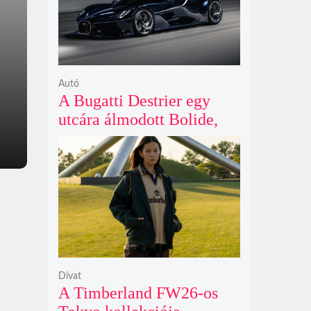
Autó
A Bugatti Destrier egy
utcára álmodott Bolide,
ami a pályaautók
brutalitását öltözteti
egyedi karosszériába
Divat
A Timberland FW26-os