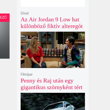
Divat
EZŐ
Az Air Jordan 9 Low hat
különböző fiktív alteregót
gyúr egyetlen őrült
dizájnba
Filmipar
Penny és Raj után egy
gigantikus szörnyként tért
vissza valaki az
Agymenők legújabb spin-
offjában