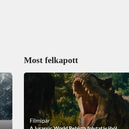
Most felkapott
Filmipar
A Jurassic World Rebirth folytatásából