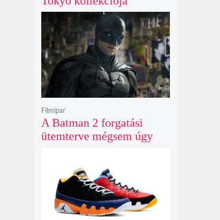
Tokyo kollekciója
flanellel, kordbársonnyal
és bőrrel gondolja újra az
időtlen örökséget
Filmipar
A Batman 2 forgatási
ütemterve mégsem úgy
alakul, ahogy azt James
Gunn korábban tervezte