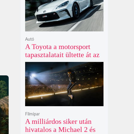
Autó
A Toyota a motorsport
tapasztalatait ültette át az
új GR86 vezethetőségébe
és biztonságába
Filmipar
A milliárdos siker után
hivatalos a Michael 2 és