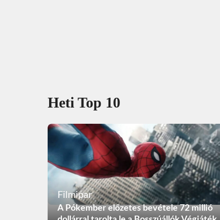
Heti Top 10
Filmipar
A Pókember előzetes bevétele 72 millió
dollárral tarolta le a Bosszúállók Végjáték