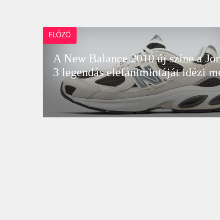
ELŐZŐ
A New Balance 2010 új színe a Jo
3 legendás elefántmintáját idézi m