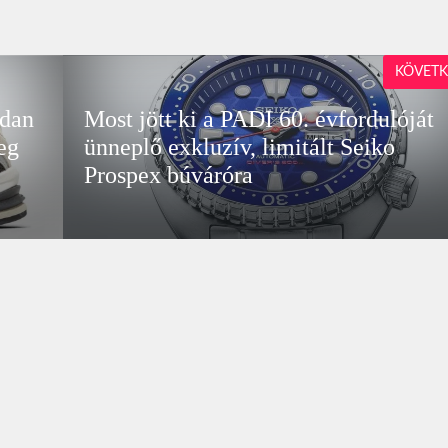
KÖVETK
rdan
Most jött ki a PADI 60. évfordulóját
eg
ünneplő exkluzív, limitált Seiko
Prospex búváróra