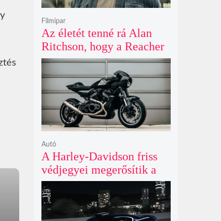
ay
Filmipar
Az életét tenné rá Alan
Ritchson, hogy a Reacher
negyedik évada mindent
ztés
felülmúl
Autó
A Harley-Davidson friss
védjegyei megerősítik a
lenyűgöző café racer és
flat tracker szériagyártását