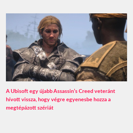
A Ubisoft egy újabb Assassin’s Creed veteránt
hívott vissza, hogy végre egyenesbe hozza a
megtépázott szériát