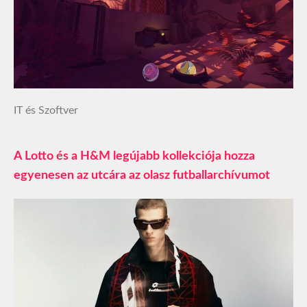
IT és Szoftver
A Lotto és a H&M legújabb kollekciója hozza
egyenesen az utcára az olasz futballarchívumot