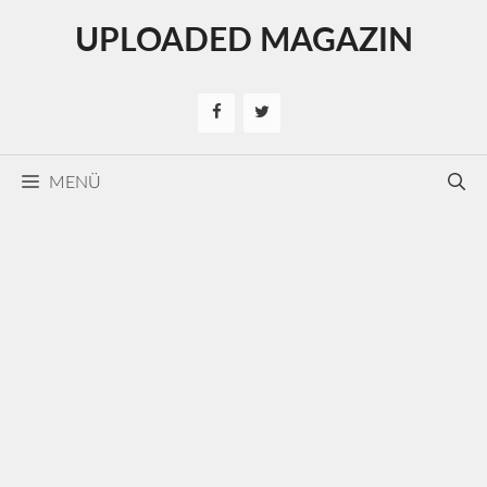
Kilépés
UPLOADED MAGAZIN
a
tartalomba
MENÜ