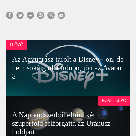
ELŐZŐ
Az Agyugrász tarolt a Disney+-on, de
nem sokáig ül a trónon, jön az Avatar
3
KÖVETKEZŐ
A Naprendszerből eltűnt két
szuperföld felforgatta az Uránusz
holdjait