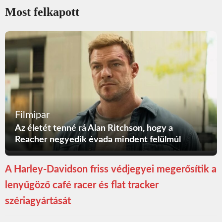
Most felkapott
Filmipar
Az életét tenné rá Alan Ritchson, hogy a
Reacher negyedik évada mindent felülmúl
A Harley-Davidson friss védjegyei megerősítik a
lenyűgöző café racer és flat tracker
szériagyártását