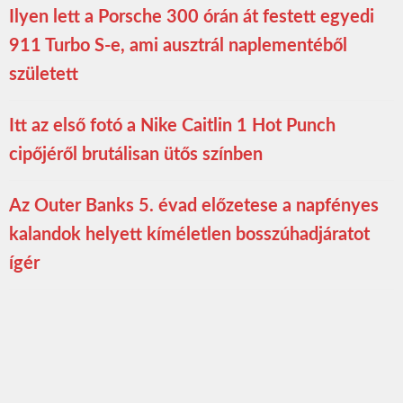
Ilyen lett a Porsche 300 órán át festett egyedi
911 Turbo S-e, ami ausztrál naplementéből
született
Itt az első fotó a Nike Caitlin 1 Hot Punch
cipőjéről brutálisan ütős színben
Az Outer Banks 5. évad előzetese a napfényes
kalandok helyett kíméletlen bosszúhadjáratot
ígér