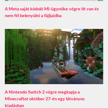
A Meta saját kódoló MI-ügynöke végre itt van és
nem fél belenyúlni a fájljaidba
A Nintendo Switch 2 végre megkapja a
Minecraftot október 27-én egy látványos
kiadásban