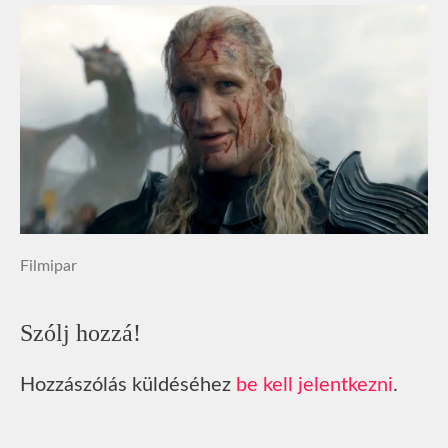
Filmipar
Szólj hozzá!
Hozzászólás küldéséhez
be kell jelentkezni
.