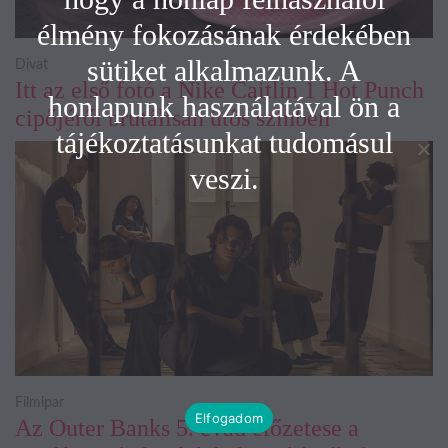
élmény fokozásának érdekében
sütiket alkalmazunk. A
Divat
Itt az első fotó a Nike Caitlin 1 Hot Punch
honlapunk használatával ön a
cipőjéről brutálisan ütős színben
tájékoztatásunkat tudomásul
veszi.
Filmipar
Elfogadom
Az Outer Banks 5. évad előzetese a