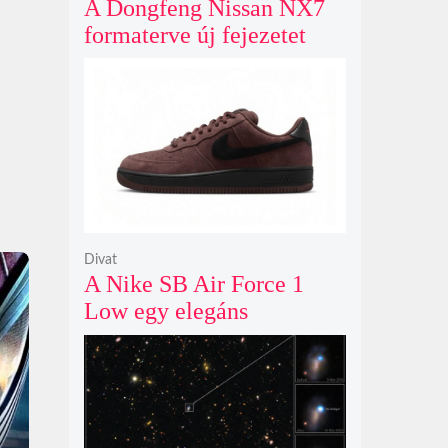
A Dongfeng Nissan NX7
formaterve új fejezetet
nyit az N sorozat negyedik
modelljeként
Divat
A Nike SB Air Force 1
Low egy elegáns
világosbarna
színváltozatban bukkant
fel újra