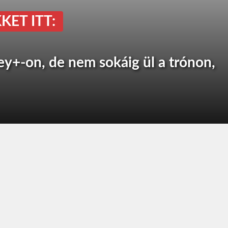
KET ITT:
ey+-on, de nem sokáig ül a trónon,