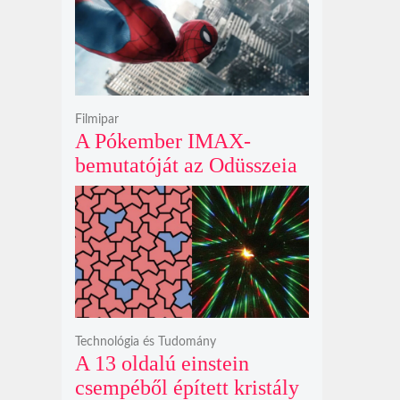
krátert hagyott maga után
Filmipar
A Pókember IMAX-
bemutatóját az Odüsszeia
exkluzív vetítési
időszakának lejárta hozza
el
Technológia és Tudomány
A 13 oldalú einstein
csempéből épített kristály