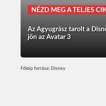
NÉZD MEG A TELJES CIK
Az Agyugrász tarolt a Disn
jön az Avatar 3
Főkép forrása: Disney