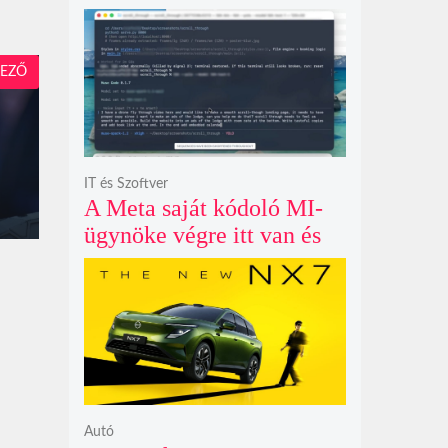
példátlanul forgó
csillagmintát vetít a fény
polarizációjától függően
EZŐ
IT és Szoftver
A Meta saját kódoló MI-
ügynöke végre itt van és
nem fél belenyúlni a
fájljaidba
Autó