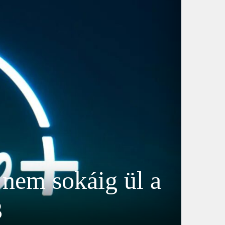
 nem sokáig ül a
3