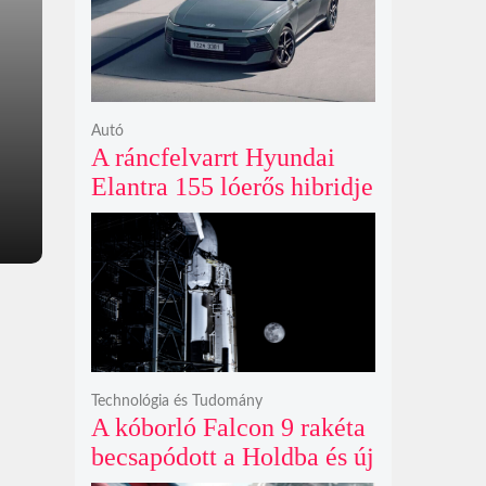
ki
Autó
A ráncfelvarrt Hyundai
Elantra 155 lóerős hibridje
és prémium utastere
komoly belsőtéri ugrást
hoz
Technológia és Tudomány
A kóborló Falcon 9 rakéta
becsapódott a Holdba és új