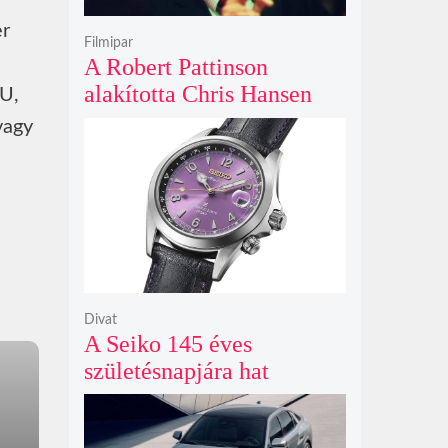
er
Filmipar
A Robert Pattinson
alakította Chris Hansen
CU,
sötét vadászatra indul a
vagy
Primetime előzetesében
Divat
A Seiko 145 éves
születésnapjára hat
limitált kiadású Edo-lila
számlapos modellt hozott