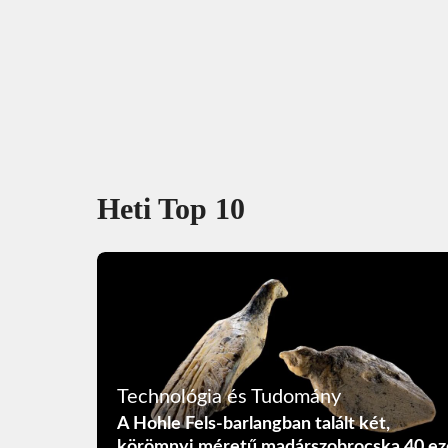
Heti Top 10
Technológia és Tudomány
A Hohle Fels-barlangban talált két,
körömnyi méretű madárszobrocska 40 ez