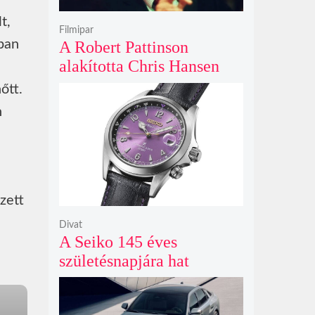
t,
Filmipar
ban
A Robert Pattinson
alakította Chris Hansen
sötét vadászatra indul a
őtt.
Primetime előzetesében
n
zett
Divat
A Seiko 145 éves
születésnapjára hat
limitált kiadású Edo-lila
számlapos modellt hozott