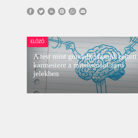
ELŐZŐ
A test mint gondolkodásunk rejtett
karmestere a mindennapi apró
jelekben