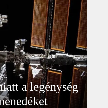
iatt a legénység
 menedéket