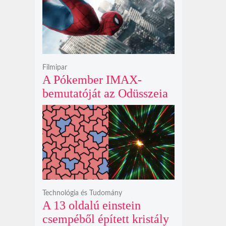
krátert hagyott maga után
Filmipar
A Pókember IMAX-
bemutatóját az Odüsszeia
exkluzív vetítési
időszakának lejárta hozza
el
Technológia és Tudomány
A 13 oldalú einstein
csempéből épített kristály