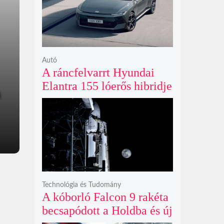
ki
Autó
A ráncfelvarrt Hyundai
Elantra 155 lóerős hibridje
és prémium utastere
komoly belsőtéri ugrást
hoz
Technológia és Tudomány
A kóborló Falcon 9 rakéta
becsapódott a Holdba és új