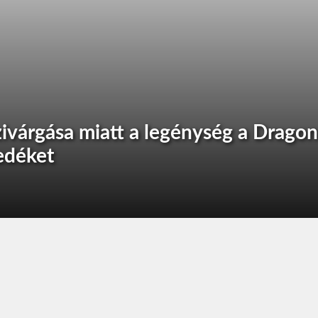
zivárgása miatt a legénység a Dragon
edéket