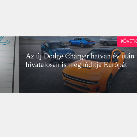
KÖVETK
Az új Dodge Charger hatvan év után
hivatalosan is meghódítja Európát