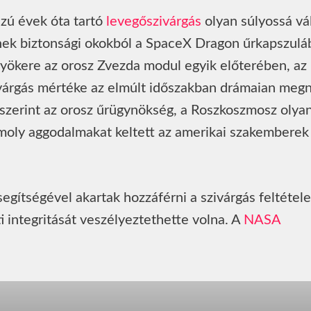
zú évek óta tartó
levegőszivárgás
olyan súlyossá vál
nek biztonsági okokból a SpaceX Dragon űrkapszulá
yökere az orosz Zvezda modul egyik előterében, az
ivárgás mértéke az elmúlt időszakban drámaian megn
zerint az orosz űrügynökség, a Roszkoszmosz olya
 komoly aggodalmakat keltett az amerikai szakemberek
gítségével akartak hozzáférni a szivárgás feltétele
 integritását veszélyeztethette volna. A
NASA