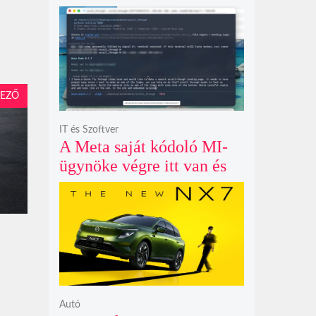
példátlanul forgó
csillagmintát vetít a fény
polarizációjától függően
EZŐ
IT és Szoftver
A Meta saját kódoló MI-
ügynöke végre itt van és
nem fél belenyúlni a
fájljaidba
Autó