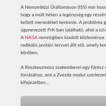
A Nemzetközi Űrállomáson (ISS) már hoss
hogy a múlt héten a legénység egy részé
kellett menedéket keresnie. A probléma g
úgynevezett PrK-ban található, ahol a sz
A
NASA
nemrégiben kiadott közleménye s
radikális javítási tervvel állt elő, amely
körében.
A Roszkoszmosz szakemberei egy fűrész se
forrásához, ami a Zvezda modul szerkezeti
kifejezetten…