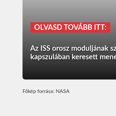
OLVASD TOVÁBB ITT:
Az ISS orosz moduljának s
kapszulában keresett men
Főkép forrása: NASA