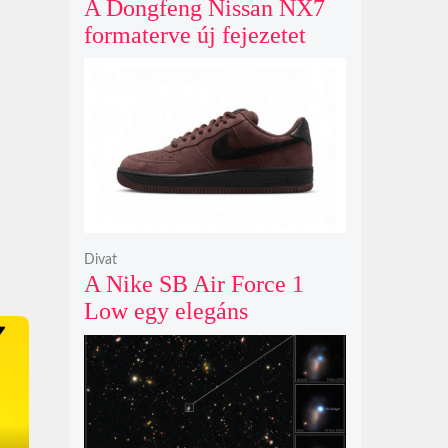
A Dongfeng Nissan NX7
formaterve új fejezetet
nyit az N sorozat negyedik
modelljeként
Divat
A Nike SB Air Force 1
Low egy elegáns
világosbarna
színváltozatban bukkant
fel újra