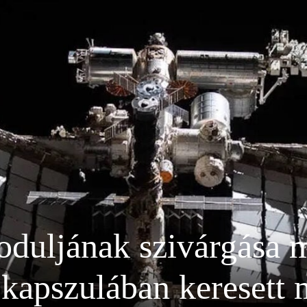
duljának szivárgása m
kapszulában keresett