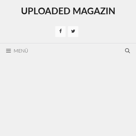
Kilépés
UPLOADED MAGAZIN
a
tartalomba
MENÜ