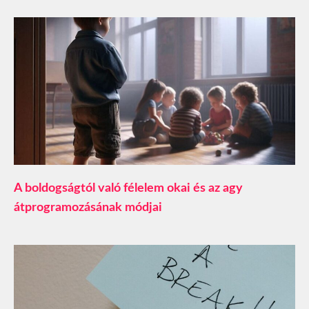
A boldogságtól való félelem okai és az agy
átprogramozásának módjai