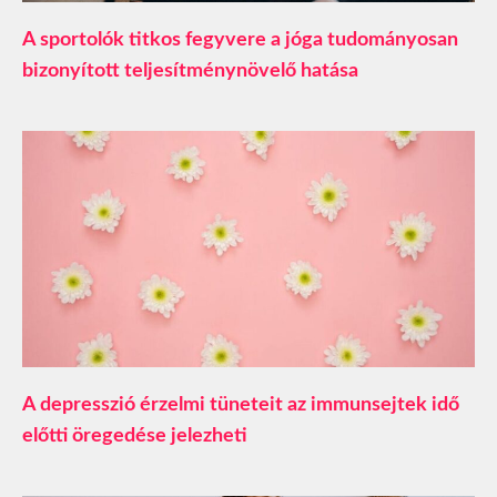
A sportolók titkos fegyvere a jóga tudományosan
bizonyított teljesítménynövelő hatása
A depresszió érzelmi tüneteit az immunsejtek idő
előtti öregedése jelezheti