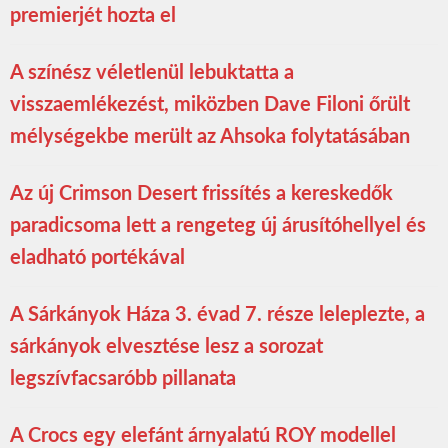
premierjét hozta el
A színész véletlenül lebuktatta a
visszaemlékezést, miközben Dave Filoni őrült
mélységekbe merült az Ahsoka folytatásában
Az új Crimson Desert frissítés a kereskedők
paradicsoma lett a rengeteg új árusítóhellyel és
eladható portékával
A Sárkányok Háza 3. évad 7. része leleplezte, a
sárkányok elvesztése lesz a sorozat
legszívfacsaróbb pillanata
A Crocs egy elefánt árnyalatú ROY modellel