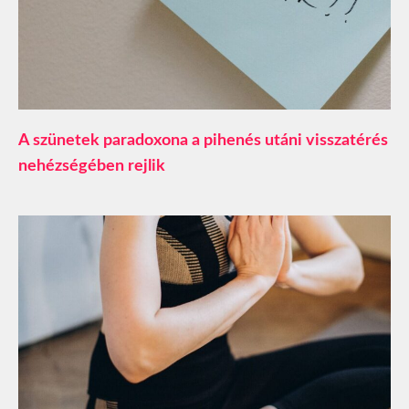
A szünetek paradoxona a pihenés utáni visszatérés
nehézségében rejlik