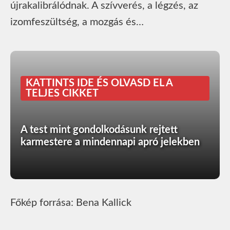
újrakalibrálódnak. A szívverés, a légzés, az
izomfeszültség, a mozgás és…
KATTINTS IDE ÉS OLVASD EL A
TELJES CIKKET
A test mint gondolkodásunk rejtett
karmestere a mindennapi apró jelekben
Főkép forrása: Bena Kallick