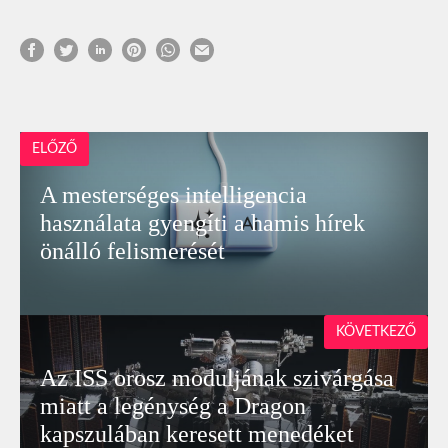
ELŐZŐ
A mesterséges intelligencia
használata gyengíti a hamis hírek
önálló felismerését
KÖVETKEZŐ
Az ISS orosz moduljának szivárgása
miatt a legénység a Dragon
kapszulában keresett menedéket