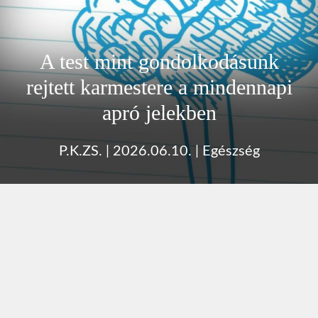
A test mint gondolkodásunk
rejtett karmestere a mindennapi
apró jelekben
P.K.ZS.
|
2026.06.10.
|
Egészség