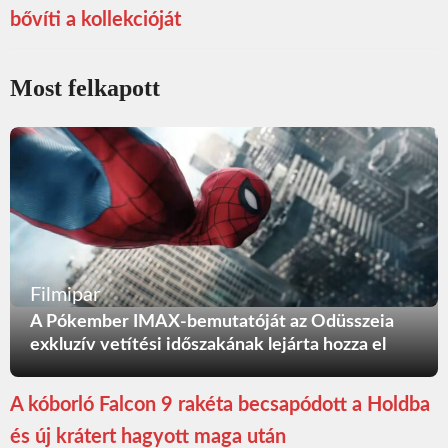
bővíti a kollekcióját
Most felkapott
Filmipar
A Pókember IMAX-bemutatóját az Odüsszeia
exkluzív vetítési időszakának lejárta hozza el
A kóborló Falcon 9 rakéta becsapódott a Holdba
és új krátert hagyott maga után