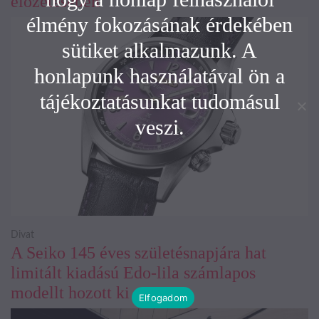
előzetesében
élmény fokozásának érdekében
sütiket alkalmazunk. A
honlapunk használatával ön a
tájékoztatásunkat tudomásul
veszi.
Divat
A Seiko 145 éves születésnapjára hat
limitált kiadású Edo-lila számlapos
modellt hozott ki
Elfogadom