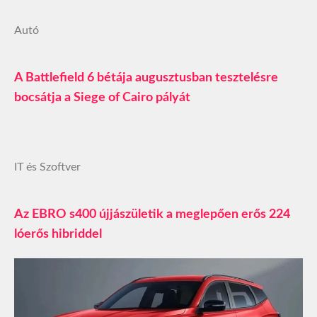
Autó
A Battlefield 6 bétája augusztusban tesztelésre
bocsátja a Siege of Cairo pályát
IT és Szoftver
Az EBRO s400 újjászületik a meglepően erős 224
lóerős hibriddel