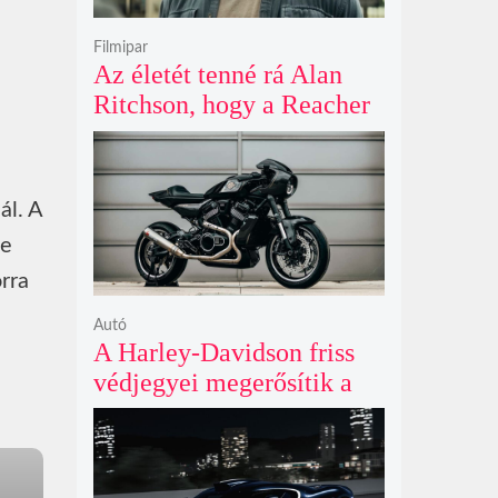
n
Filmipar
Az életét tenné rá Alan
Ritchson, hogy a Reacher
negyedik évada mindent
felülmúl
ál. A
de
orra
Autó
A Harley-Davidson friss
védjegyei megerősítik a
lenyűgöző café racer és
flat tracker szériagyártását