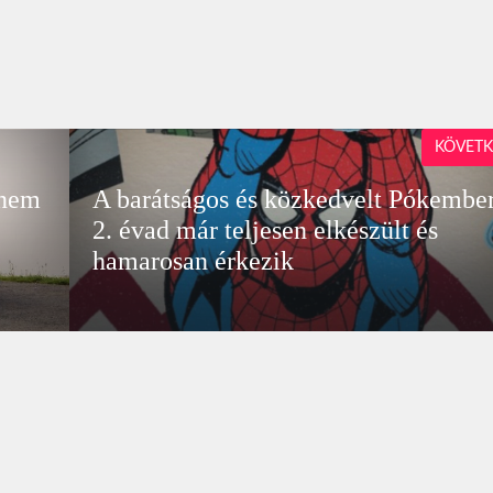
KÖVETK
 nem
A barátságos és közkedvelt Pókembe
2. évad már teljesen elkészült és
hamarosan érkezik