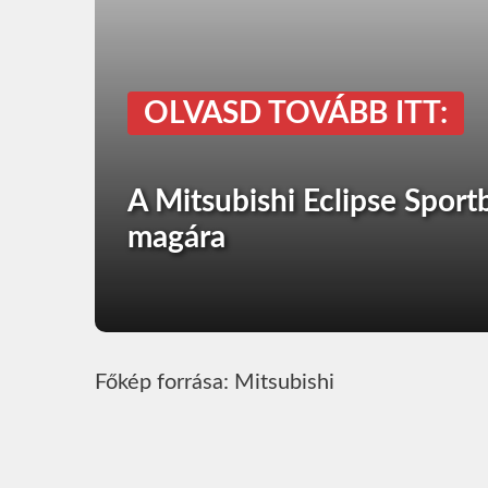
OLVASD TOVÁBB ITT:
A Mitsubishi Eclipse Sportb
magára
Főkép forrása: Mitsubishi