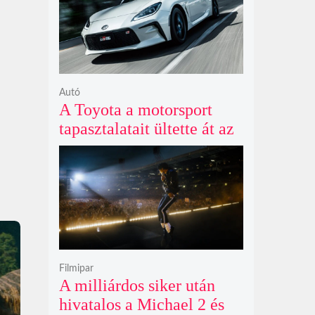
Autó
A Toyota a motorsport
tapasztalatait ültette át az
új GR86 vezethetőségébe
és biztonságába
Filmipar
A milliárdos siker után
hivatalos a Michael 2 és