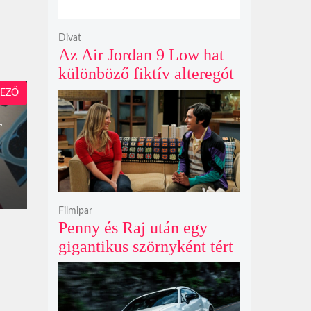
Divat
Az Air Jordan 9 Low hat
különböző fiktív alteregót
gyúr egyetlen őrült
EZŐ
dizájnba
r
Filmipar
Penny és Raj után egy
gigantikus szörnyként tért
vissza valaki az
Agymenők legújabb spin-
offjában