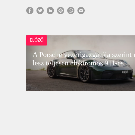
ELŐZŐ
A Porsche vezérigazgatója szerint
lesz teljesen elektromos 911-es