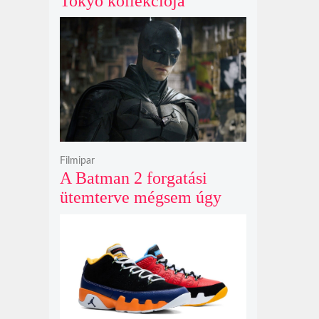
Tokyo kollekciója
flanellel, kordbársonnyal
és bőrrel gondolja újra az
időtlen örökséget
Filmipar
A Batman 2 forgatási
ütemterve mégsem úgy
alakul, ahogy azt James
Gunn korábban tervezte