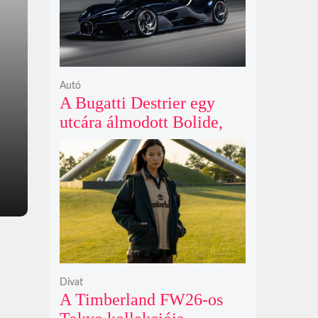
Autó
A Bugatti Destrier egy
utcára álmodott Bolide,
ami a pályaautók
brutalitását öltözteti
egyedi karosszériába
Divat
A Timberland FW26-os