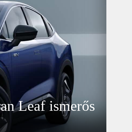
san Leaf ismerős