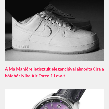
A Ma Maniére letisztult eleganciával álmodta újra a
hófehér Nike Air Force 1 Low-t