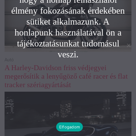
élmény fokozásának érdekében
sütiket alkalmazunk. A
honlapunk használatával ön a
tájékoztatásunkat tudomásul
veszi.
Autó
A Harley-Davidson friss védjegyei
megerősítik a lenyűgöző café racer és flat
tracker szériagyártását
Elfogadom