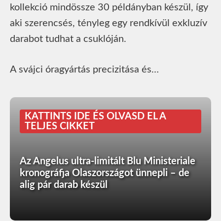
kollekció mindössze 30 példányban készül, így
aki szerencsés, tényleg egy rendkívül exkluzív
darabot tudhat a csuklóján.
A svájci óragyártás precizitása és…
KATTINTS IDE ÉS OLVASD EL A
TELJES CIKKET
Az Angelus ultra-limitált Blu Ministeriale
kronográfja Olaszországot ünnepli – de
alig pár darab készül