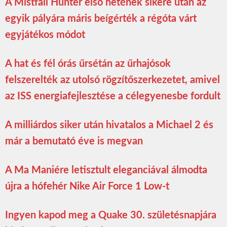
A Mistfall Hunter első hetének sikere után az
egyik pályára máris beígérték a régóta várt
egyjátékos módot
A hat és fél órás űrsétán az űrhajósok
felszerelték az utolsó rögzítőszerkezetet, amivel
az ISS energiafejlesztése a célegyenesbe fordult
A milliárdos siker után hivatalos a Michael 2 és
már a bemutató éve is megvan
A Ma Maniére letisztult eleganciával álmodta
újra a hófehér Nike Air Force 1 Low-t
Ingyen kapod meg a Quake 30. születésnapjára