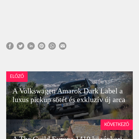
ELŐZŐ
A Volkswagen Amarok Dark Label a
luxus pickup sötét és exkluzív új arca
KÖVETKEZŐ