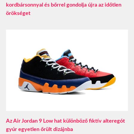
kordbársonnyal és bőrrel gondolja újra az időtlen
örökséget
Az Air Jordan 9 Low hat különböző fiktív alteregót
gyúr egyetlen őrült dizájnba