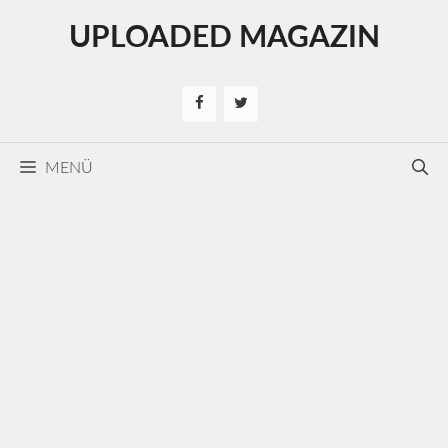
Kilépés
UPLOADED MAGAZIN
a
tartalomba
MENÜ