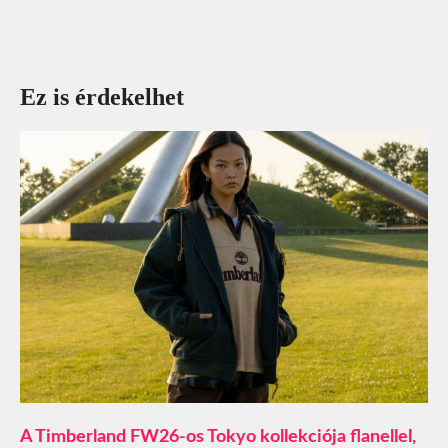
Ez is érdekelhet
A Timberland FW26-os Tokyo kollekciója flanellel,