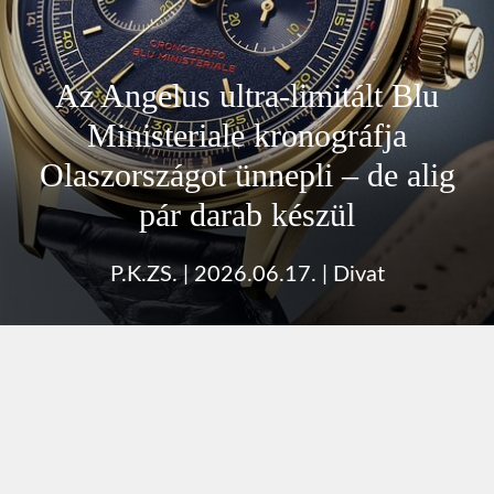
Az Angelus ultra-limitált Blu
Ministeriale kronográfja
Olaszországot ünnepli – de alig
pár darab készül
P.K.ZS.
|
2026.06.17.
|
Divat