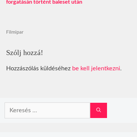
forgatásán történt baleset után
Filmipar
Szólj hozzá!
Hozzászólás küldéséhez
be kell jelentkezni
.
Keresés: