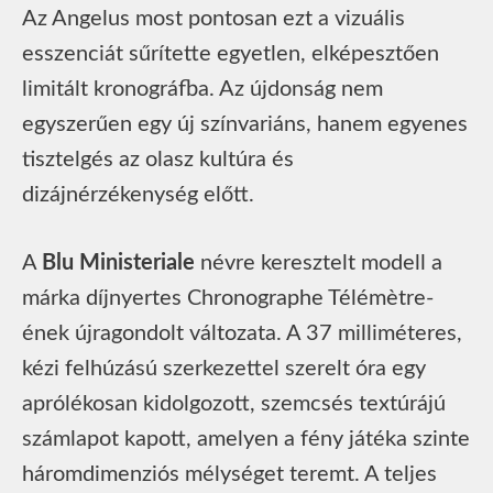
Az Angelus most pontosan ezt a vizuális
esszenciát sűrítette egyetlen, elképesztően
limitált kronográfba. Az újdonság nem
egyszerűen egy új színvariáns, hanem egyenes
tisztelgés az olasz kultúra és
dizájnérzékenység előtt.
A
Blu Ministeriale
névre keresztelt modell a
márka díjnyertes Chronographe Télémètre-
ének újragondolt változata. A 37 milliméteres,
kézi felhúzású szerkezettel szerelt óra egy
aprólékosan kidolgozott, szemcsés textúrájú
számlapot kapott, amelyen a fény játéka szinte
háromdimenziós mélységet teremt. A teljes