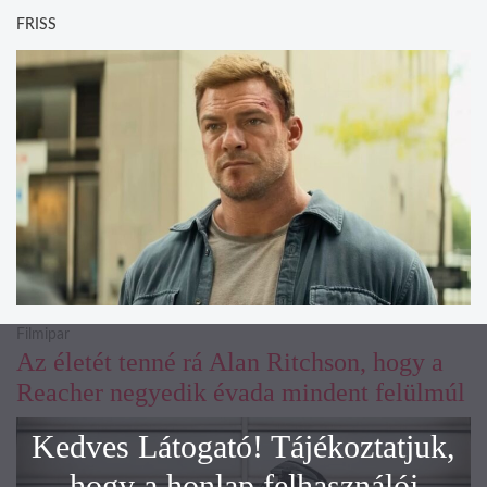
FRISS
Filmipar
Az életét tenné rá Alan Ritchson, hogy a
Reacher negyedik évada mindent felülmúl
Kedves Látogató! Tájékoztatjuk,
hogy a honlap felhasználói