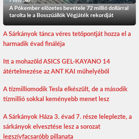
Filmipar
A Pókember előzetes bevétele 72 millió dollárral
tarolta le a Bosszúállók Végjáték rekordját
A Sárkányok tánca véres tetőpontját hozza el a
harmadik évad fináléja
Itt a mohazöld ASICS GEL-KAYANO 14
átértelmezése az ANT KAI műhelyéből
A tízmilliomodik Tesla elkészült, de a második
tízmillió sokkal keményebb menet lesz
A Sárkányok Háza 3. évad 7. része leleplezte, a
sárkányok elvesztése lesz a sorozat
legszívfacsaróbb pillanata