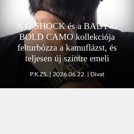
A G-SHOCK és a BABY-G
BOLD CAMO kollekciója
felturbózza a kamuflázst, és
teljesen új szintre emeli
P.K.ZS.
|
2026.06.22.
|
Divat