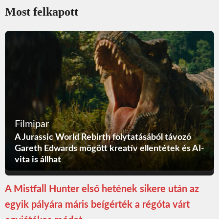
Most felkapott
Filmipar
A Jurassic World Rebirth folytatásából távozó
Gareth Edwards mögött kreatív ellentétek és AI-
vita is állhat
A Mistfall Hunter első hetének sikere után az
egyik pályára máris beígérték a régóta várt