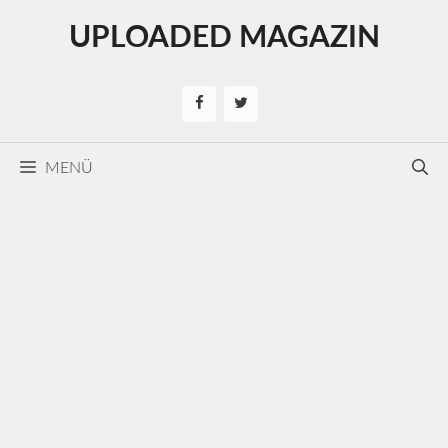
Kilépés
UPLOADED MAGAZIN
a
tartalomba
MENÜ