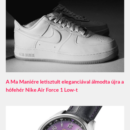
A Ma Maniére letisztult eleganciával álmodta újra a
hófehér Nike Air Force 1 Low-t