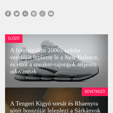
ELŐZŐ
A futurisztikus 2000S szürke
verzióját leplezte le a New Balance,
és ettől a sneaker-rajongók teljesen
odavannak
KÖVETKEZŐ
A Tengeri Kígyó sorsát és Rhaenyra
sötét bosszúját leleplezi a Sárkányok