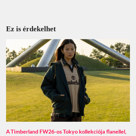
Ez is érdekelhet
A Timberland FW26-os Tokyo kollekciója flanellel,