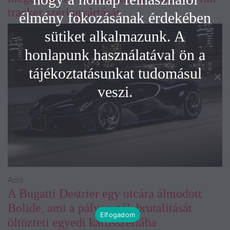
tracker szériagyártását
élmény fokozásának érdekében
sütiket alkalmazunk. A
honlapunk használatával ön a
tájékoztatásunkat tudomásul
veszi.
Autó
A Bugatti Destrier egy utcára álmodott
Bolide, ami a pályaautók brutalitását
Elfogadom
öltözteti egyedi karosszériába