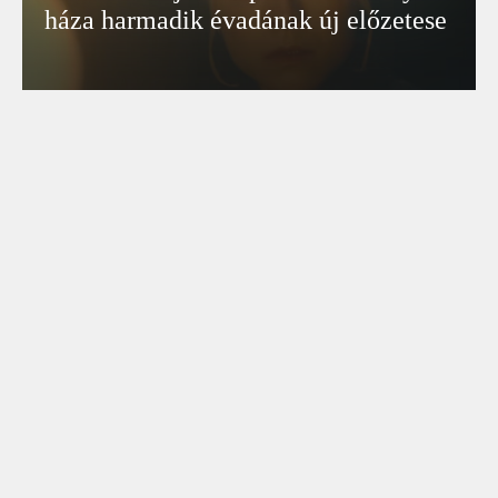
háza harmadik évadának új előzetese