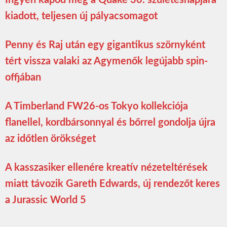
kiadott, teljesen új pályacsomagot
Penny és Raj után egy gigantikus szörnyként
tért vissza valaki az Agymenők legújabb spin-
offjában
A Timberland FW26-os Tokyo kollekciója
flanellel, kordbársonnyal és bőrrel gondolja újra
az időtlen örökséget
A kasszasiker ellenére kreatív nézeteltérések
miatt távozik Gareth Edwards, új rendezőt keres
a Jurassic World 5