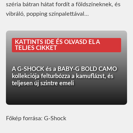
széria bátran hátat fordít a földszíneknek, és
vibráló, popping színpalettával…
KATTINTS IDE ÉS OLVASD EL A
TELJES CIKKET
A G-SHOCK és a BABY-G BOLD CAMO
kollekciója felturbózza a kamuflázst, és
teljesen új szintre emeli
Főkép forrása: G-Shock