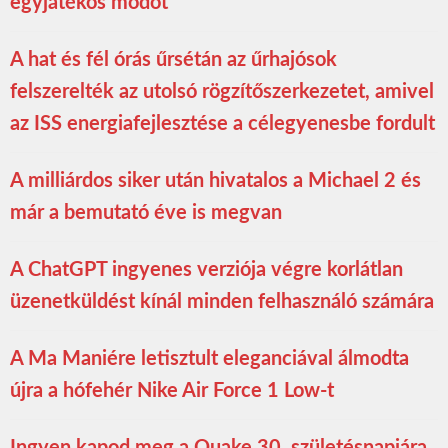
egyjátékos módot
A hat és fél órás űrsétán az űrhajósok
felszerelték az utolsó rögzítőszerkezetet, amivel
az ISS energiafejlesztése a célegyenesbe fordult
A milliárdos siker után hivatalos a Michael 2 és
már a bemutató éve is megvan
A ChatGPT ingyenes verziója végre korlátlan
üzenetküldést kínál minden felhasználó számára
A Ma Maniére letisztult eleganciával álmodta
újra a hófehér Nike Air Force 1 Low-t
Ingyen kapod meg a Quake 30. születésnapjára