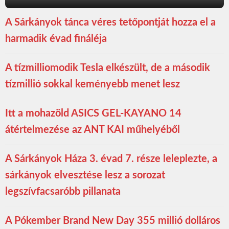
A Sárkányok tánca véres tetőpontját hozza el a
harmadik évad fináléja
A tízmilliomodik Tesla elkészült, de a második
tízmillió sokkal keményebb menet lesz
Itt a mohazöld ASICS GEL-KAYANO 14
átértelmezése az ANT KAI műhelyéből
A Sárkányok Háza 3. évad 7. része leleplezte, a
sárkányok elvesztése lesz a sorozat
legszívfacsaróbb pillanata
A Pókember Brand New Day 355 millió dolláros