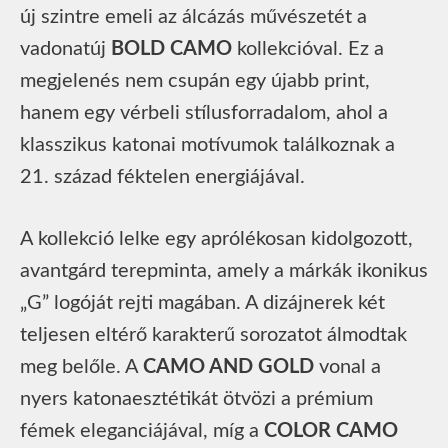
új szintre emeli az álcázás művészetét a
vadonatúj
BOLD CAMO
kollekcióval. Ez a
megjelenés nem csupán egy újabb print,
hanem egy vérbeli stílusforradalom, ahol a
klasszikus katonai motívumok találkoznak a
21. század féktelen energiájával.
A kollekció lelke egy aprólékosan kidolgozott,
avantgárd terepminta, amely a márkák ikonikus
„G” logóját rejti magában. A dizájnerek két
teljesen eltérő karakterű sorozatot álmodtak
meg belőle. A
CAMO AND GOLD
vonal a
nyers katonaesztétikát ötvözi a prémium
fémek eleganciájával, míg a
COLOR CAMO