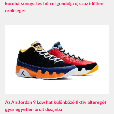
kordbársonnyal és bőrrel gondolja újra az időtlen
örökséget
Az Air Jordan 9 Low hat különböző fiktív alteregót
gyúr egyetlen őrült dizájnba