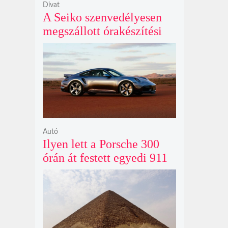
Divat
A Seiko szenvedélyesen
megszállott órakészítési
kiállítása végre Londonba
érkezik idén nyáron
Autó
Ilyen lett a Porsche 300
órán át festett egyedi 911
Turbo S-e, ami ausztrál
naplementéből született