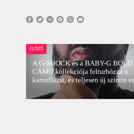
ELŐZŐ
A G-SHOCK és a BABY-G BOLD
CAMO kollekciója felturbózza a
kamuflázst, és teljesen új szintre e