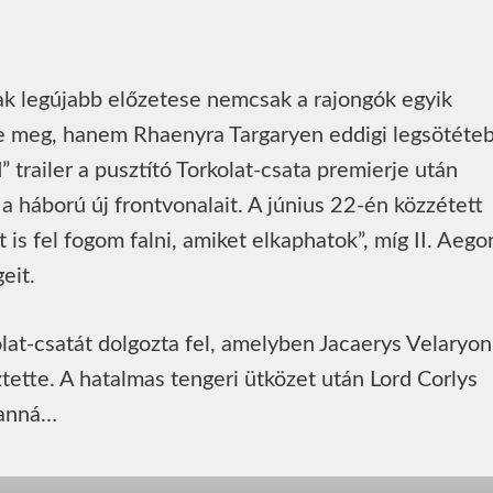
 legújabb előzetese nemcsak a rajongók egyik
te meg, hanem Rhaenyra Targaryen eddigi legsötéte
 trailer a pusztító Torkolat-csata premierje után
a háború új frontvonalait. A június 22-én közzétett
is fel fogom falni, amiket elkaphatok”, míg II. Aego
eit.
lat-csatát dolgozta fel, amelyben Jacaerys Velaryon
tette. A hatalmas tengeri ütközet után Lord Corlys
lanná…