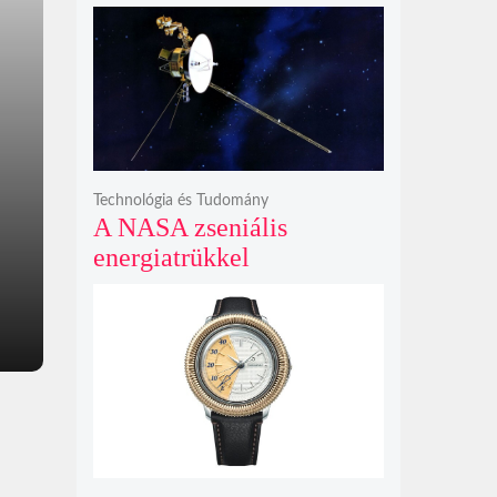
kalandok helyett
kíméletlen
bosszúhadjáratot ígér
Technológia és Tudomány
A NASA zseniális
energiatrükkel
hosszabbította meg a 48
éves Voyager-2 csillagközi
küldetését