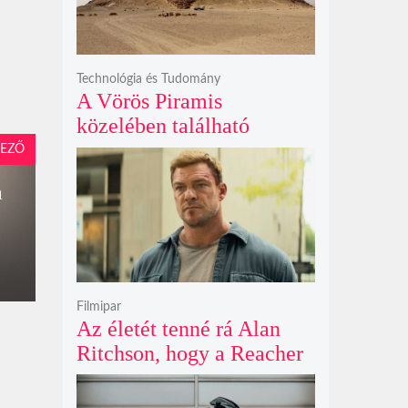
Technológia és Tudomány
A Vörös Piramis
közelében található
rejtélyes vonalak nem
EZŐ
kőszállító rámpák, hanem
a
egy ókori gátrendszer
részei lehetnek
Filmipar
Az életét tenné rá Alan
Ritchson, hogy a Reacher
negyedik évada mindent
felülmúl