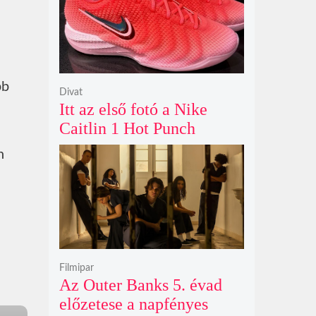
bb
Divat
Itt az első fotó a Nike
Caitlin 1 Hot Punch
cipőjéről brutálisan ütős
n
színben
Filmipar
Az Outer Banks 5. évad
előzetese a napfényes