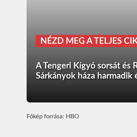
NÉZD MEG A TELJES CIK
A Tengeri Kígyó sorsát és R
Sárkányok háza harmadik 
Főkép forrása: HBO