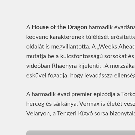
A
House of the Dragon
harmadik évadának
kedvenc karakterének túlélését erősítet
oldalát is megvillantotta. A „Weeks Ahead”
mutatja be a kulcsfontosságú sorsokat és 
videóban Rhaenyra kijelenti: „A morzsákat 
esküvel fogadja, hogy levadássza ellenség
A harmadik évad premier epizódja a Torko
herceg és sárkánya, Vermax is életét vesz
Velaryon, a Tengeri Kígyó sorsa bizonyta