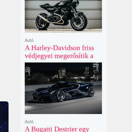
Autó
A Harley-Davidson friss
védjegyei megerősítik a
lenyűgöző café racer és
flat tracker szériagyártását
Autó
A Bugatti Destrier egy