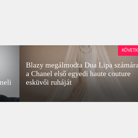
KÖVETK
Blazy megálmodta Dua Lipa számár
a Chanel első egyedi haute couture
meli
esküvői ruháját