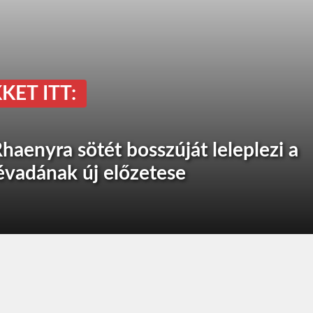
KET ITT:
haenyra sötét bosszúját leleplezi a
évadának új előzetese