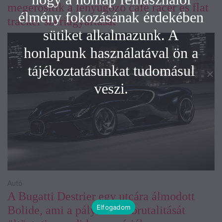
megerősítik a lenyűgöző café racer és flat
élmény fokozásának érdekében
tracker szériagyártását
sütiket alkalmazunk. A
honlapunk használatával ön a
tájékoztatásunkat tudomásul
veszi.
Autó
A Bugatti Destrier egy utcára álmodott
Elfogadom
Bolide, ami a pályaautók brutalitását