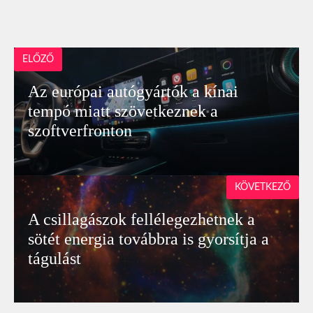
ELŐZŐ
Az európai autógyártók a kínai
tempó miatt szövetkeznek a
szoftverfronton
KÖVETKEZŐ
A csillagászok fellélegezhetnek a
sötét energia továbbra is gyorsítja a
tágulást