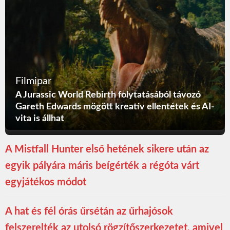
Filmipar
A Jurassic World Rebirth folytatásából távozó
Gareth Edwards mögött kreatív ellentétek és AI-
vita is állhat
A Mistfall Hunter első hetének sikere után az
egyik pályára máris beígérték a régóta várt
egyjátékos módot
A hat és fél órás űrsétán az űrhajósok
felszerelték az utolsó rögzítőszerkezetet, amivel