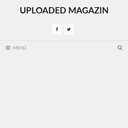
Kilépés
UPLOADED MAGAZIN
a
tartalomba
MENÜ