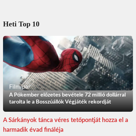
Heti Top 10
Filmipar
A Pókember előzetes bevétele 72 millió dollárral
tarolta le a Bosszúállók Végjáték rekordját
A Sárkányok tánca véres tetőpontját hozza el a
harmadik évad fináléja