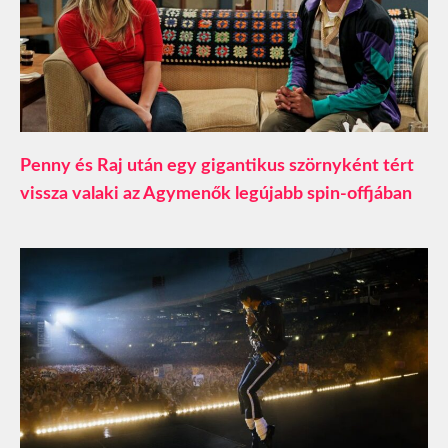
Penny és Raj után egy gigantikus szörnyként tért
vissza valaki az Agymenők legújabb spin-offjában