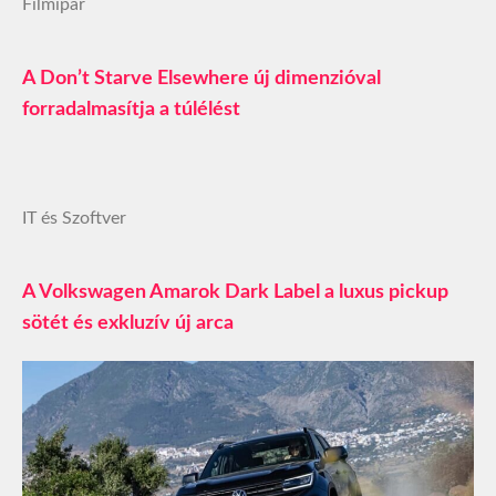
Filmipar
A Don’t Starve Elsewhere új dimenzióval
forradalmasítja a túlélést
IT és Szoftver
A Volkswagen Amarok Dark Label a luxus pickup
sötét és exkluzív új arca