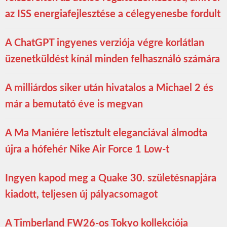
az ISS energiafejlesztése a célegyenesbe fordult
A ChatGPT ingyenes verziója végre korlátlan
üzenetküldést kínál minden felhasználó számára
A milliárdos siker után hivatalos a Michael 2 és
már a bemutató éve is megvan
A Ma Maniére letisztult eleganciával álmodta
újra a hófehér Nike Air Force 1 Low-t
Ingyen kapod meg a Quake 30. születésnapjára
kiadott, teljesen új pályacsomagot
A Timberland FW26-os Tokyo kollekciója