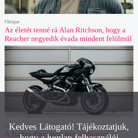
Filmipar
Az életét tenné rá Alan Ritchson, hogy a
Reacher negyedik évada mindent felülmúl
Kedves Látogató! Tájékoztatjuk,
Autó
A Harley-Davidson friss védjegyei
hogy a honlap felhasználói