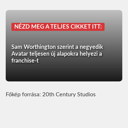
NÉZD MEG A TELJES CIKKET ITT:
Sam Worthington szerint a negyedik
Avatar teljesen új alapokra helyezi a
franchise-t
Főkép forrása: 20th Century Studios