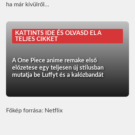
ha már kívülről…
KATTINTS IDE ÉS OLVASD EL A
TELJES CIKKET
A One Piece anime remake első
előzetese egy teljesen új stílusban
mutatja be Luffyt és a kalózbandát
Főkép forrása: Netflix