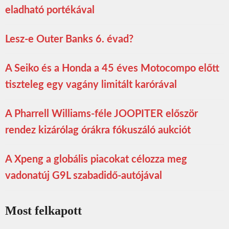
eladható portékával
Lesz-e Outer Banks 6. évad?
A Seiko és a Honda a 45 éves Motocompo előtt
tiszteleg egy vagány limitált karórával
A Pharrell Williams-féle JOOPITER először
rendez kizárólag órákra fókuszáló aukciót
A Xpeng a globális piacokat célozza meg
vadonatúj G9L szabadidő-autójával
Most felkapott