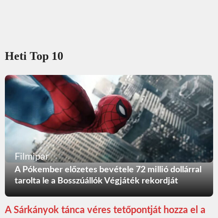
Heti Top 10
Filmipar
A Pókember előzetes bevétele 72 millió dollárral
tarolta le a Bosszúállók Végjáték rekordját
A Sárkányok tánca véres tetőpontját hozza el a