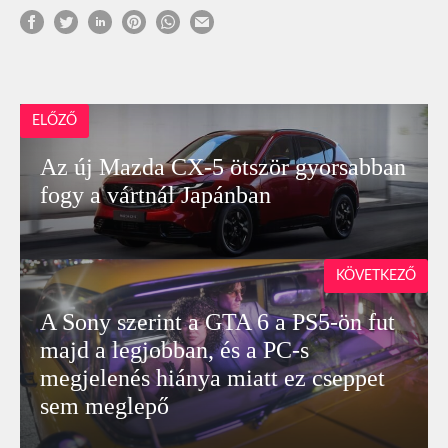
ELŐZŐ
Az új Mazda CX-5 ötször gyorsabban
fogy a vártnál Japánban
KÖVETKEZŐ
A Sony szerint a GTA 6 a PS5-ön fut
majd a legjobban, és a PC-s
megjelenés hiánya miatt ez cseppet
sem meglepő