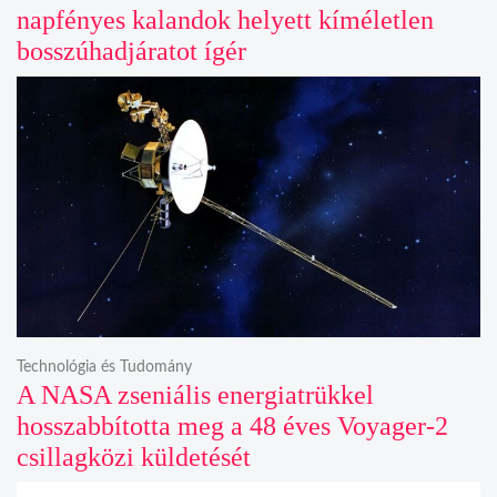
napfényes kalandok helyett kíméletlen
bosszúhadjáratot ígér
Technológia és Tudomány
A NASA zseniális energiatrükkel
hosszabbította meg a 48 éves Voyager-2
csillagközi küldetését