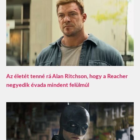
Az életét tenné rá Alan Ritchson, hogy a Reacher
negyedik évada mindent felülmúl