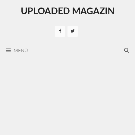
Kilépés
UPLOADED MAGAZIN
a
tartalomba
MENÜ