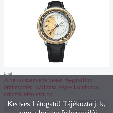
Divat
A Seiko szenvedélyesen megszállott
órakészítési kiállítása végre Londonba
érkezik idén nyáron
Kedves Látogató! Tájékoztatjuk,
hogy a honlap felhasználói