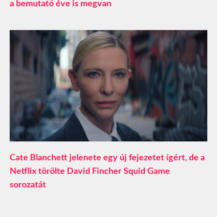
a bemutató éve is megvan
Cate Blanchett jelenete egy új fejezetet ígért, de a
Netflix törölte David Fincher Squid Game
sorozatát