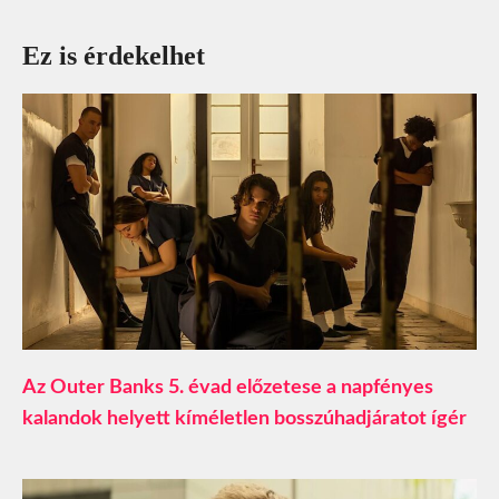
Ez is érdekelhet
Az Outer Banks 5. évad előzetese a napfényes
kalandok helyett kíméletlen bosszúhadjáratot ígér