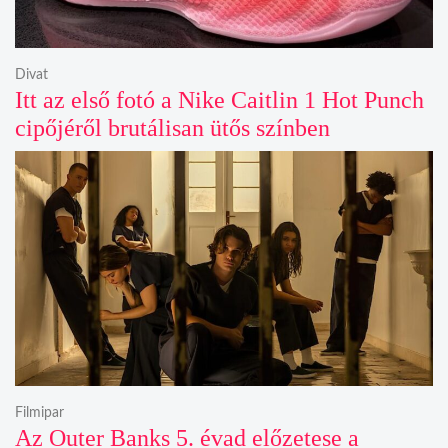
Divat
Itt az első fotó a Nike Caitlin 1 Hot Punch
cipőjéről brutálisan ütős színben
Filmipar
Az Outer Banks 5. évad előzetese a