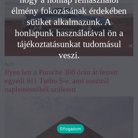
élmény fokozásának érdekében
sütiket alkalmazunk. A
honlapunk használatával ön a
tájékoztatásunkat tudomásul
veszi.
Autó
Ilyen lett a Porsche 300 órán át festett
egyedi 911 Turbo S-e, ami ausztrál
naplementéből született
Elfogadom