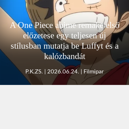
A One Piece anime remake első
előzetese egy teljesen új
stílusban mutatja be Luffyt és a
kalózbandát
P.K.ZS.
|
2026.06.24.
|
Filmipar