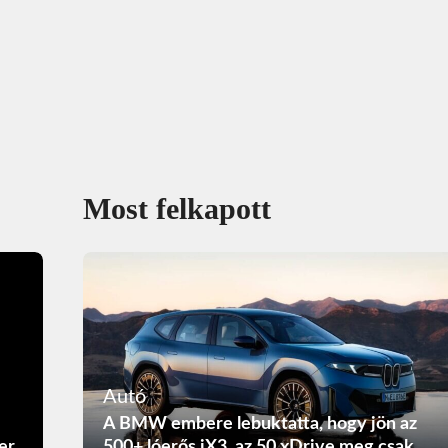
Most felkapott
Autó
A BMW embere lebuktatta, hogy jön az
er
500+ lóerős iX3, az 50 xDrive meg csak