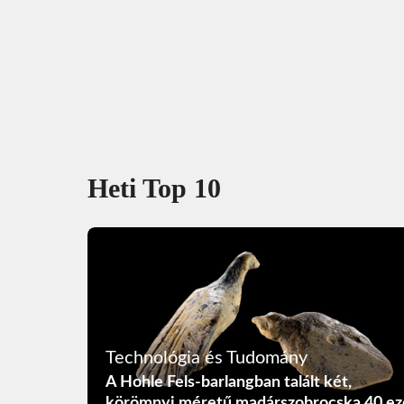
Heti Top 10
Technológia és Tudomány
A Hohle Fels-barlangban talált két,
körömnyi méretű madárszobrocska 40 ez