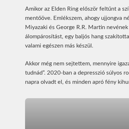
Amikor az Elden Ring először feltűnt a sz
mentőöve. Emlékszem, ahogy ujjongva néz
Miyazaki és George R.R. Martin nevének p
álompárosítást, egy baljós hang szakított
valami egészen más készül.
Akkor még nem sejtettem, mennyire igaza l
tudnád”. 2020-ban a depresszió súlyos ro
napra olvadt el, és minden apró fény ki