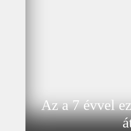
Az a 7 évvel ez
á