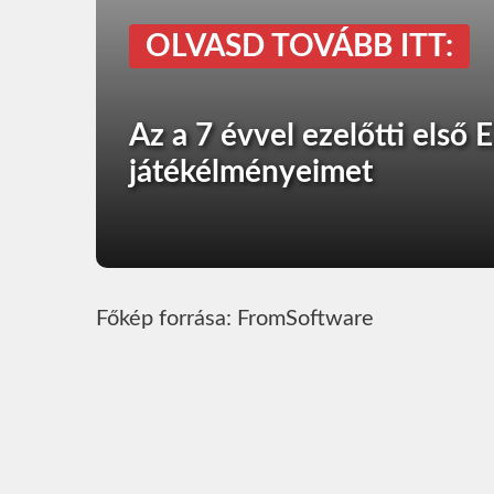
OLVASD TOVÁBB ITT:
Az a 7 évvel ezelőtti első 
játékélményeimet
Főkép forrása: FromSoftware