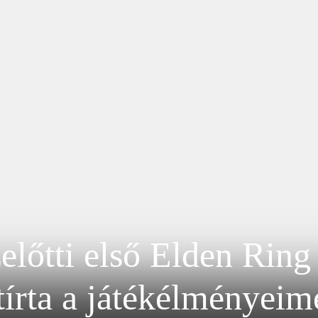
előtti első Elden Ring
tírta a játékélményeim