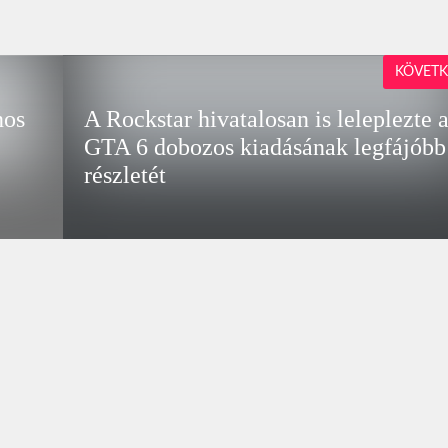
KÖVETK
nos
A Rockstar hivatalosan is leleplezte 
GTA 6 dobozos kiadásának legfájóbb
részletét