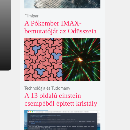
Filmipar
A Pókember IMAX-
bemutatóját az Odüsszeia
exkluzív vetítési
időszakának lejárta hozza
el
Technológia és Tudomány
A 13 oldalú einstein
csempéből épített kristály
példátlanul forgó
csillagmintát vetít a fény
polarizációjától függően