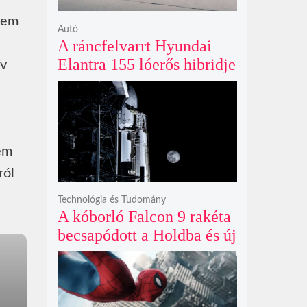
etem
Autó
A ráncfelvarrt Hyundai
Elantra 155 lóerős hibridje
ív
és prémium utastere
komoly belsőtéri ugrást
hoz
sem
ról
Technológia és Tudomány
A kóborló Falcon 9 rakéta
becsapódott a Holdba és új
krátert hagyott maga után