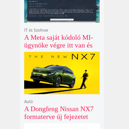
IT és Szoftver
A Meta saját kódoló MI-
ügynöke végre itt van és
nem fél belenyúlni a
fájljaidba
Autó
A Dongfeng Nissan NX7
formaterve új fejezetet
nyit az N sorozat negyedik