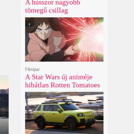
A hússzor nagyobb
tömegű csillag
szupernóvájának rejtélyes
első fényét gamma-kitörés
nélkül kapták lencsevégre
a Föld obszervatóriumai
Filmipar
A Star Wars új animéje
hibátlan Rotten Tomatoes
értékeléssel bizonyítja
nincs szükség a
nagyvászonra