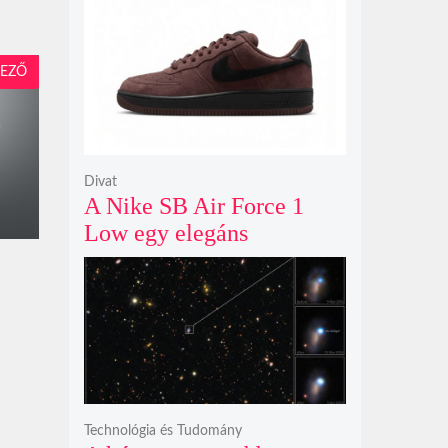
modelljeként
EZŐ
a
Divat
A Nike SB Air Force 1
Low egy elegáns
világosbarna
színváltozatban bukkant
fel újra
Technológia és Tudomány