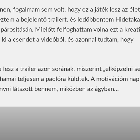
ínen, fogalmam sem volt, hogy ez a játék lesz az él
tem a bejelentő trailert, és ledöbbentem Hidetaka
árosításán. Mielőtt felfoghattam volna ezt a kreat
a ki a csendet a videóból, és azonnal tudtam, hogy
esz a trailer azon sorának, miszerint „elképzelni 
hamai teljesen a padlóra küldtek. A motivációm nap
hunyni látszott bennem, miközben az ágyban…