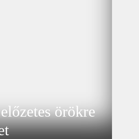
 előzetes örökre
et