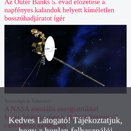
Az Outer Banks 5. évad előzetese a
napfényes kalandok helyett kíméletlen
bosszúhadjáratot ígér
Technológia és Tudomány
A NASA zseniális energiatrükkel
hosszabbította meg a 48 éves Voyager-2
Kedves Látogató! Tájékoztatjuk,
csillagközi küldetését
hogy a honlap felhasználói