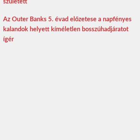
született
Az Outer Banks 5. évad előzetese a napfényes
kalandok helyett kíméletlen bosszúhadjáratot
ígér