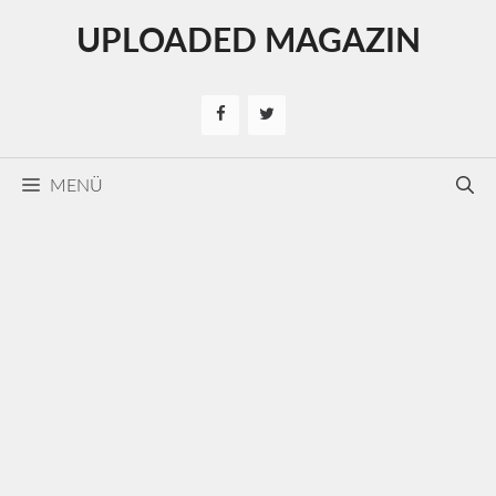
Kilépés
UPLOADED MAGAZIN
a
tartalomba
MENÜ