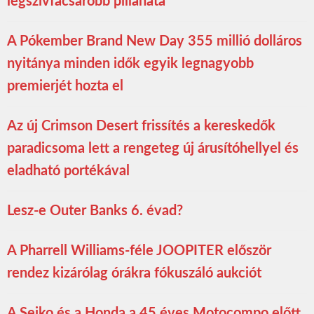
legszívfacsaróbb pillanata
A Pókember Brand New Day 355 millió dolláros
nyitánya minden idők egyik legnagyobb
premierjét hozta el
Az új Crimson Desert frissítés a kereskedők
paradicsoma lett a rengeteg új árusítóhellyel és
eladható portékával
Lesz-e Outer Banks 6. évad?
A Pharrell Williams-féle JOOPITER először
rendez kizárólag órákra fókuszáló aukciót
A Seiko és a Honda a 45 éves Motocompo előtt