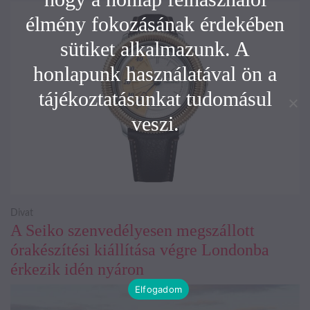
élmény fokozásának érdekében
sütiket alkalmazunk. A
honlapunk használatával ön a
tájékoztatásunkat tudomásul
veszi.
Divat
A Seiko szenvedélyesen megszállott
órakészítési kiállítása végre Londonba
érkezik idén nyáron
Elfogadom