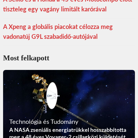
tiszteleg egy vagány limitált karórával
A Xpeng a globális piacokat célozza meg
vadonatúj G9L szabadidő-autójával
Most felkapott
Technológia és Tudomány
A NASA zseniális energiatrükkel hosszabbította
meg a 48 éves Voyager-2 csillagközi küldetését