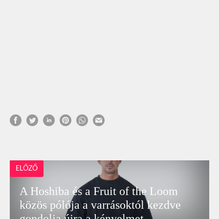
ELŐZŐ
A Hoshiba és a Fruit of the Loom
közös pólója a varrásoktól kezdve
gondolja újra a kényelmet