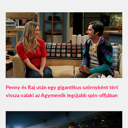
Penny és Raj után egy gigantikus szörnyként tért
vissza valaki az Agymenők legújabb spin-offjában