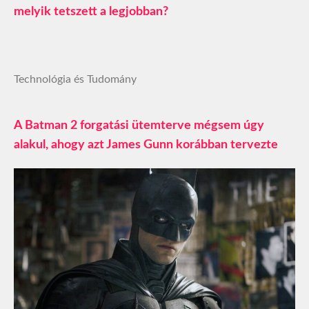
melyik tetszett a legjobban?
Technológia és Tudomány
A Batman 2 forgatási ütemterve mégsem úgy
alakul, ahogy azt James Gunn korábban tervezte