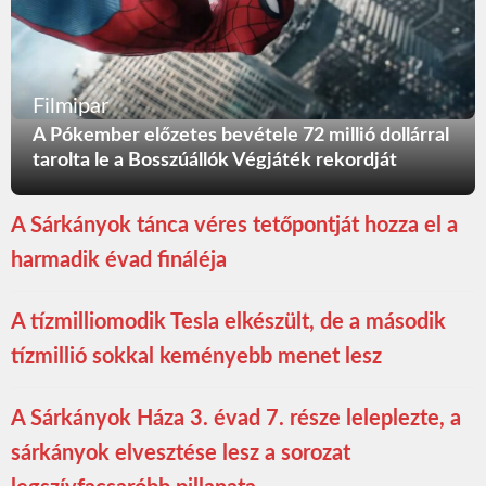
Filmipar
A Pókember előzetes bevétele 72 millió dollárral
tarolta le a Bosszúállók Végjáték rekordját
A Sárkányok tánca véres tetőpontját hozza el a
harmadik évad fináléja
A tízmilliomodik Tesla elkészült, de a második
tízmillió sokkal keményebb menet lesz
A Sárkányok Háza 3. évad 7. része leleplezte, a
sárkányok elvesztése lesz a sorozat