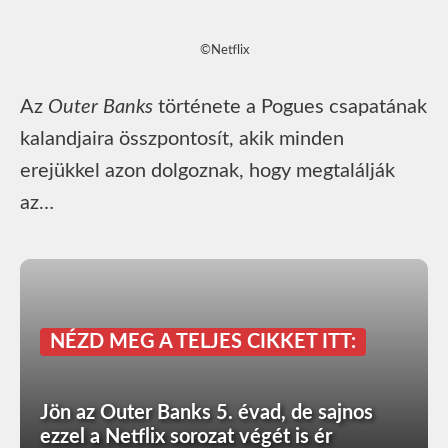
©Netflix
Az
Outer Banks
története a Pogues csapatának
kalandjaira összpontosít, akik minden
erejükkel azon dolgoznak, hogy megtalálják
az…
NÉZD MEG A TELJES CIKKET ITT:
Jön az Outer Banks 5. évad, de sajnos
ezzel a Netflix sorozat végét is ér