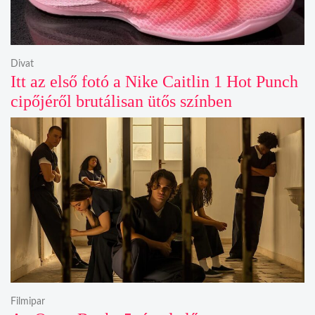
Divat
Itt az első fotó a Nike Caitlin 1 Hot Punch
cipőjéről brutálisan ütős színben
Filmipar