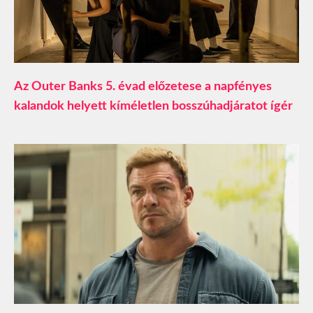
Az Outer Banks 5. évad előzetese a napfényes
kalandok helyett kíméletlen bosszúhadjáratot ígér