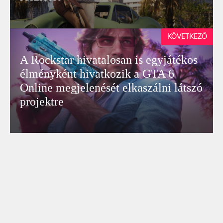
KÖVETKEZŐ
A Rockstar hivatalosan is egyjátékos
élményként hivatkozik a GTA 6
Online megjelenését elkaszálni látszó
projektre