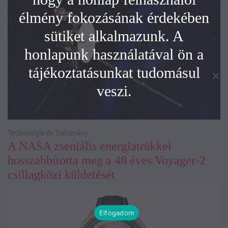
élmény fokozásának érdekében
sütiket alkalmazunk. A
honlapunk használatával ön a
tájékoztatásunkat tudomásul
veszi.
Technológia és Tudomány
A NASA zseniális energiatrükkel
hosszabbította meg a 48 éves Voyager-2
csillagközi küldetését
Elfogadom