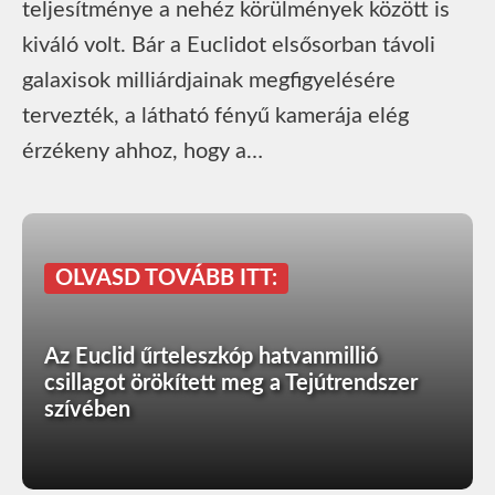
teljesítménye a nehéz körülmények között is
kiváló volt. Bár a Euclidot elsősorban távoli
galaxisok milliárdjainak megfigyelésére
tervezték, a látható fényű kamerája elég
érzékeny ahhoz, hogy a…
OLVASD TOVÁBB ITT:
Az Euclid űrteleszkóp hatvanmillió
csillagot örökített meg a Tejútrendszer
szívében