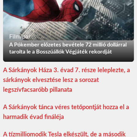
Filmipar
A Pókember előzetes bevétele 72 millió dollárral
tarolta le a Bosszúállók Végjáték rekordját
A Sárkányok Háza 3. évad 7. része leleplezte, a
sárkányok elvesztése lesz a sorozat
legszívfacsaróbb pillanata
A Sárkányok tánca véres tetőpontját hozza el a
harmadik évad fináléja
A tízmilliomodik Tesla elkészült, de a második