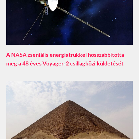
A NASA zseniális energiatrükkel hosszabbította
meg a 48 éves Voyager-2 csillagközi küldetését