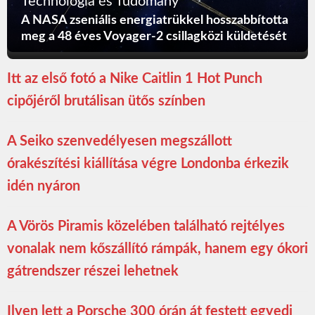
Technológia és Tudomány
A NASA zseniális energiatrükkel hosszabbította
meg a 48 éves Voyager-2 csillagközi küldetését
Itt az első fotó a Nike Caitlin 1 Hot Punch
cipőjéről brutálisan ütős színben
A Seiko szenvedélyesen megszállott
órakészítési kiállítása végre Londonba érkezik
idén nyáron
A Vörös Piramis közelében található rejtélyes
vonalak nem kőszállító rámpák, hanem egy ókori
gátrendszer részei lehetnek
Ilyen lett a Porsche 300 órán át festett egyedi