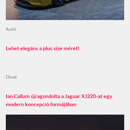
Autó
Lehet elegáns a plus size méret!
Divat
Ian Callum újragondolta a Jaguar XJ220-at egy
modern koncepció formájában