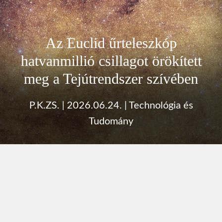
Az Euclid űrteleszkóp
hatvanmillió csillagot örökített
meg a Tejútrendszer szívében
P.K.ZS.
|
2026.06.24.
|
Technológia és
Tudomány