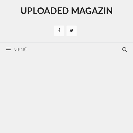
Kilépés
UPLOADED MAGAZIN
a
tartalomba
MENÜ