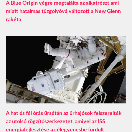
A Blue Origin végre megtalálta az alkatrészt ami
miatt hatalmas tűzgolyóvá változott a New Glenn
rakéta
A hat és fél órás űrsétán az űrhajósok felszerelték
az utolsó rögzítőszerkezetet, amivel az ISS
energiafejlesztése a célegyenesbe fordult