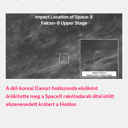
A dél-koreai Danuri holdszonda elsőként
örökítette meg a SpaceX rakétadarab által ütött
elszenesedett krátert a Holdon