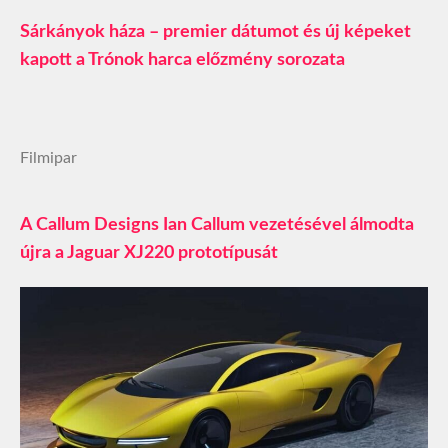
Sárkányok háza – premier dátumot és új képeket
kapott a Trónok harca előzmény sorozata
Filmipar
A Callum Designs Ian Callum vezetésével álmodta
újra a Jaguar XJ220 prototípusát