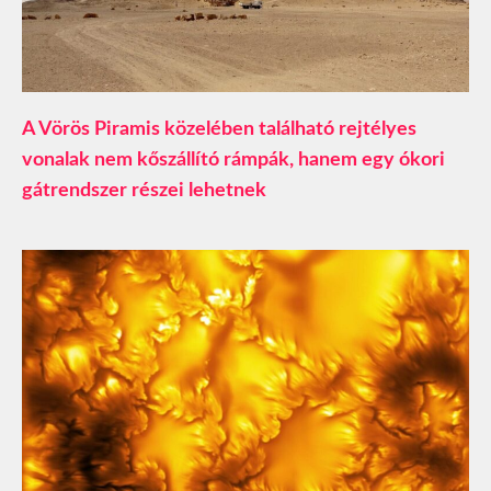
A Vörös Piramis közelében található rejtélyes
vonalak nem kőszállító rámpák, hanem egy ókori
gátrendszer részei lehetnek