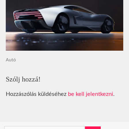
Autó
Szólj hozzá!
Hozzászólás küldéséhez
be kell jelentkezni
.