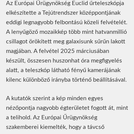
Az Európai Űrügynökség Euclid űrteleszkópja
elkészítette a Tejútrendszer középpontjának
eddigi legnagyobb felbontású közeli felvételét.
A lenyűgöző mozaikkép több mint hatvanmillió
csillagot örökített meg galaxisunk sűrűn lakott
magjában. A felvétel 2025 márciusában
készült, összesen huszonhat óra megfigyelés
alatt, a teleszkóp látható fényű kamerájának
kilenc különböző irányba történő beállításával.
A kutatók szerint a kép minden egyes
nézőpontja nagyobb égterületet fogott át, mint
a telihold. Az Európai Űrügynökség
szakemberei kiemelték, hogy a távcső