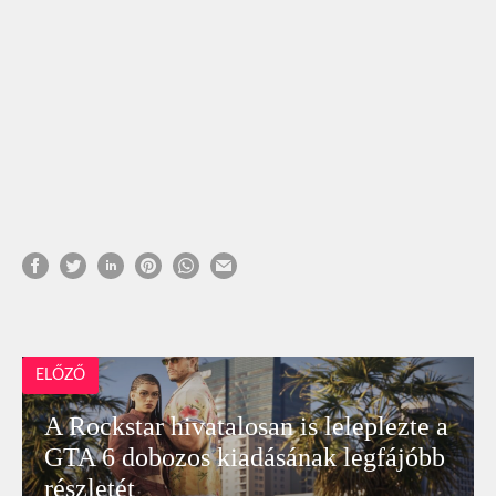
ELŐZŐ
A Rockstar hivatalosan is leleplezte a
GTA 6 dobozos kiadásának legfájóbb
részletét