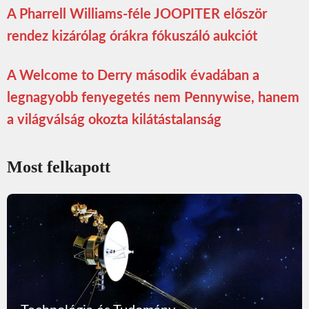
A Pharrell Williams-féle JOOPITER először
rendez kizárólag órákra fókuszáló aukciót
A Welcome to Derry második évadában a
legnagyobb fenyegetés nem Pennywise, hanem
a világválság okozta kilátástalanság
Most felkapott