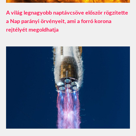
A világ legnagyobb naptávcsöve először rögzítette
a Nap parányi örvényeit, ami a forró korona
rejtélyét megoldhatja