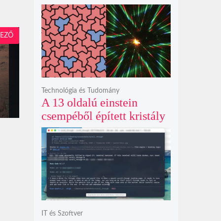
exkluzív vetítési
időszakának lejárta hozza
el
EZŐ
Technológia és Tudomány
A 13 oldalú einstein
csempéből épített kristály
példátlanul forgó
csillagmintát vetít a fény
polarizációjától függően
IT és Szoftver