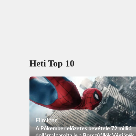
Heti Top 10
Filmipar
A Pókember előzetes bevétele 72 millió
dollárral tarolta le a Bosszúállók Végjáték