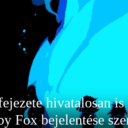
fejezete hivatalosan is
y Fox bejelentése sze