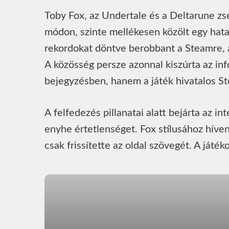
Toby Fox, az Undertale és a Deltarune zse
módon, szinte mellékesen közölt egy hata
rekordokat döntve berobbant a Steamre, a 
A közösség persze azonnal kiszúrta az inf
bejegyzésben, hanem a játék hivatalos St
A felfedezés pillanatai alatt bejárta az i
enyhe értetlenséget. Fox stílusához híve
csak frissítette az oldal szövegét. A ját