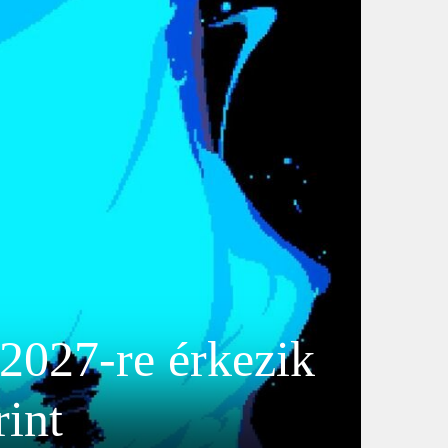
 2027-re érkezik
rint