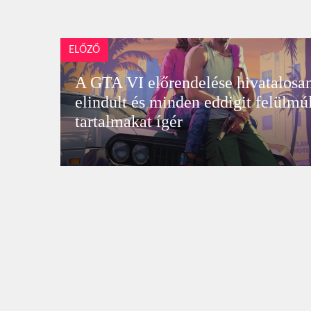
ELŐZŐ
A GTA VI előrendelése hivatalosan
elindult és minden eddigit felülmú
tartalmakat ígér