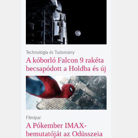
és prémium utastere
komoly belsőtéri ugrást
hoz
Technológia és Tudomány
A kóborló Falcon 9 rakéta
becsapódott a Holdba és új
krátert hagyott maga után
Filmipar
A Pókember IMAX-
bemutatóját az Odüsszeia