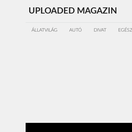
Kilépés
UPLOADED MAGAZIN
a
tartalomba
ÁLLATVILÁG
AUTÓ
DIVAT
EGÉS