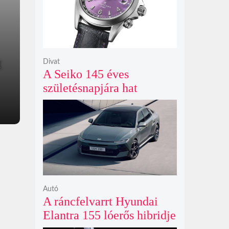
x
Divat
A Seiko 145 éves
születésnapjára hat
limitált kiadású Edo-lila
számlapos modellt hozott
ki
Autó
A ráncfelvarrt Hyundai
Elantra 155 lóerős hibridje