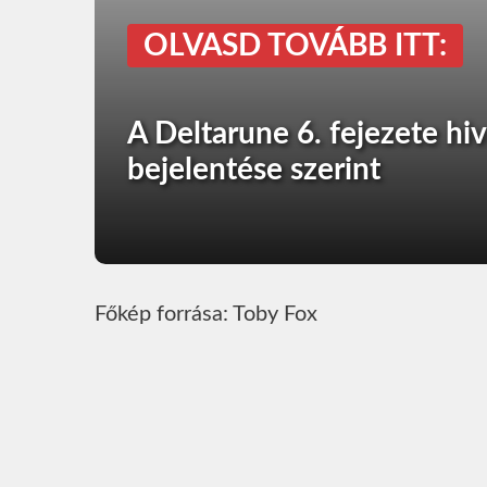
OLVASD TOVÁBB ITT:
A Deltarune 6. fejezete hi
bejelentése szerint
Főkép forrása: Toby Fox