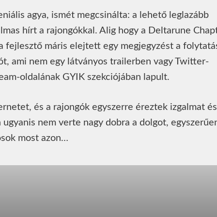
niális agya, ismét megcsinálta: a lehető leglazább
lmas hírt a rajongókkal. Alig hogy a Deltarune Chap
fejlesztő máris elejtett egy megjegyzést a folytatás
ót, ami nem egy látványos trailerben vagy Twitter-
eam-oldalának GYIK szekciójában lapult.
nternetet, és a rajongók egyszerre éreztek izgalmat és
n ugyanis nem verte nagy dobra a dolgot, egyszerűe
ékosok most azon…