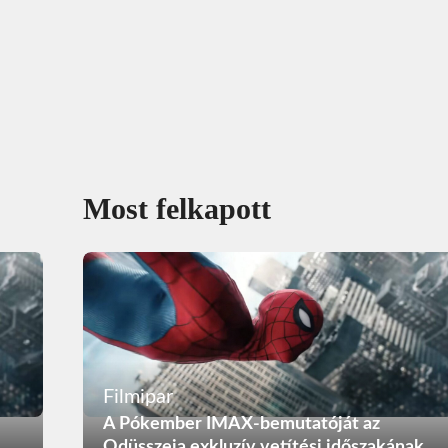
Most felkapott
Filmipar
A Pókember IMAX-bemutatóját az
Odüsszeia exkluzív vetítési időszakának