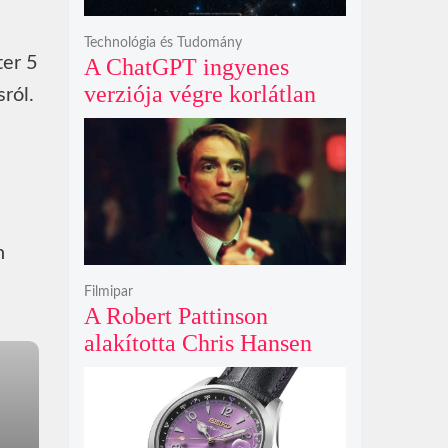
Technológia és Tudomány
ter 5
A ChatGPT ingyenes
verziója végre korlátlan
ról.
üzenetküldést kínál
minden felhasználó
számára
n
Filmipar
A Robert Pattinson
alakította Chris Hansen
sötét vadászatra indul a
Primetime előzetesében