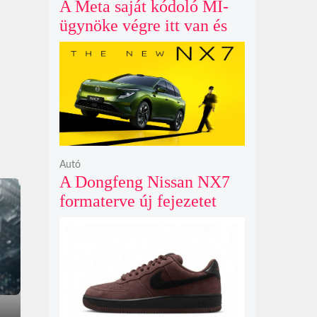
A Meta saját kódoló MI-
ügynöke végre itt van és
nem fél belenyúlni a
fájljaidba
Autó
A Dongfeng Nissan NX7
formaterve új fejezetet
nyit az N sorozat negyedik
modelljeként