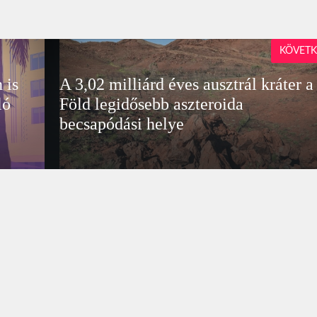
KÖVETK
 is
A 3,02 milliárd éves ausztrál kráter a
ló
Föld legidősebb aszteroida
becsapódási helye