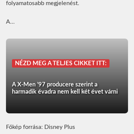
folyamatosabb megjelenést.
A…
NÉZD MEG A TELJES CIKKET ITT:
A X-Men ’97 producere szerint a
harmadik évadra nem kell két évet várni
Főkép forrása: Disney Plus