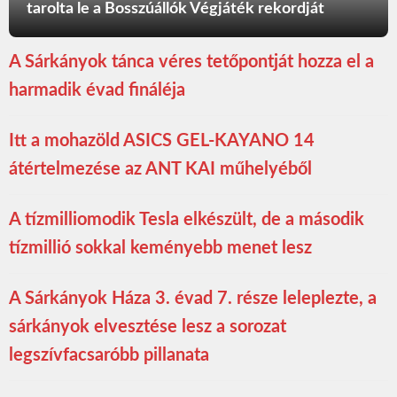
tarolta le a Bosszúállók Végjáték rekordját
A Sárkányok tánca véres tetőpontját hozza el a
harmadik évad fináléja
Itt a mohazöld ASICS GEL-KAYANO 14
átértelmezése az ANT KAI műhelyéből
A tízmilliomodik Tesla elkészült, de a második
tízmillió sokkal keményebb menet lesz
A Sárkányok Háza 3. évad 7. része leleplezte, a
sárkányok elvesztése lesz a sorozat
legszívfacsaróbb pillanata