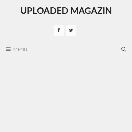
Kilépés
UPLOADED MAGAZIN
a
tartalomba
MENÜ