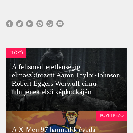
ELŐZŐ
A felismerhetetlenségig
elmaszkírozott Aaron Taylor-Johnson
Robert Eggers Werwulf című
filmjének első képkockáján
KÖVETKEZŐ
A X-Men 97 harmadik évada