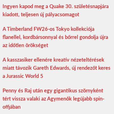
Ingyen kapod meg a Quake 30. születésnapjára
kiadott, teljesen új pályacsomagot
A Timberland FW26-os Tokyo kollekciója
flanellel, kordbársonnyal és bőrrel gondolja újra
az időtlen örökséget
A kasszasiker ellenére kreatív nézeteltérések
miatt távozik Gareth Edwards, új rendezőt keres
a Jurassic World 5
Penny és Raj után egy gigantikus szörnyként
tért vissza valaki az Agymenők legújabb spin-
offjában