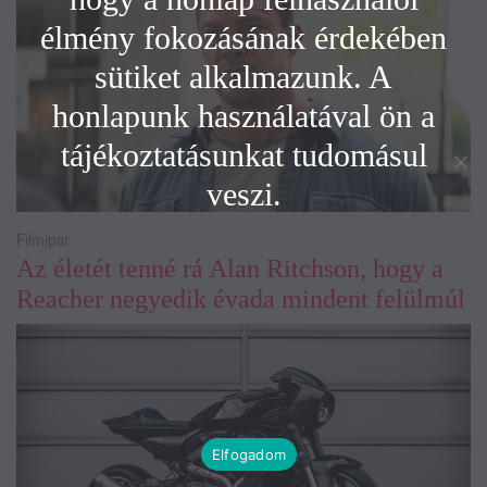
élmény fokozásának érdekében
sütiket alkalmazunk. A
honlapunk használatával ön a
tájékoztatásunkat tudomásul
veszi.
Filmipar
Az életét tenné rá Alan Ritchson, hogy a
Reacher negyedik évada mindent felülmúl
Elfogadom