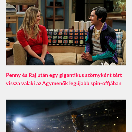
Penny és Raj után egy gigantikus szörnyként tért
vissza valaki az Agymenők legújabb spin-offjában