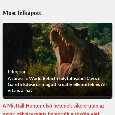
Most felkapott
Filmipar
A Jurassic World Rebirth folytatásából távozó
Gareth Edwards mögött kreatív ellentétek és AI-
vita is állhat
A Mistfall Hunter első hetének sikere után az
egyik pályára máris beígérték a régóta várt