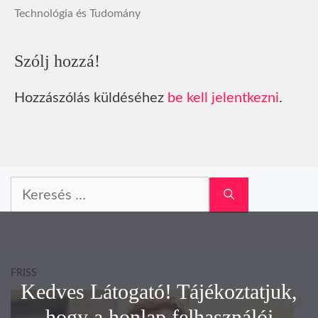
Technológia és Tudomány
Szólj hozzá!
Hozzászólás küldéséhez
be kell jelentkezni
.
Keresés:
FRISS
Kedves Látogató! Tájékoztatjuk,
hogy a honlap felhasználói