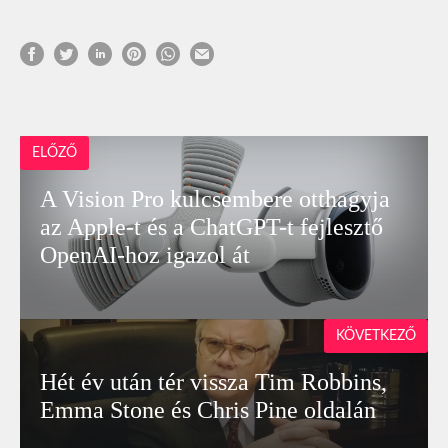
ELŐZŐ
A Vision Pro kulcsembere otthagyja
az Apple-t és a ChatGPT-t fejlesztő
OpenAI-hoz igazol át
KÖVETKEZŐ
Hét év után tér vissza Tim Robbins,
Emma Stone és Chris Pine oldalán