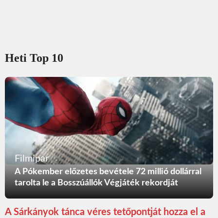
Heti Top 10
Filmipar
A Pókember előzetes bevétele 72 millió dollárral
tarolta le a Bosszúállók Végjáték rekordját
A Sárkányok tánca véres tetőpontját hozza el a