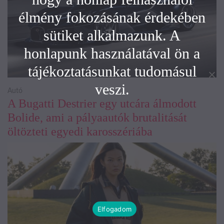
élmény fokozásának érdekében
sütiket alkalmazunk. A
honlapunk használatával ön a
tájékoztatásunkat tudomásul
veszi.
Autó
A Bugatti Destrier egy utcára álmodott
Bolide, ami a pályaautók brutalitását
öltözteti egyedi karosszériába
Elfogadom