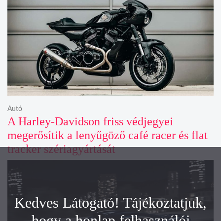
Autó
A Harley-Davidson friss védjegyei
megerősítik a lenyűgöző café racer és flat
tracker szériagyártását
Kedves Látogató! Tájékoztatjuk,
hogy a honlap felhasználói