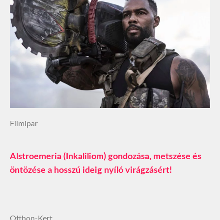
Filmipar
Alstroemeria (Inkaliliom) gondozása, metszése és
öntözése a hosszú ideig nyíló virágzásért!
Otthon-Kert