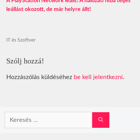
A PlayStation Network leállt! A hálózati hiba teljes
leállást okozott, de már helyre állt!
IT és Szoftver
Szólj hozzá!
Hozzászólás küldéséhez
be kell jelentkezni
.
Keresés: