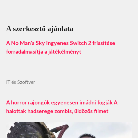
A szerkesztő ajánlata
A No Man’s Sky ingyenes Switch 2 frissítése
forradalmasítja a játékélményt
IT és Szoftver
A horror rajongók egyenesen imádni fogják A
halottak hadserege zombis, üldözős filmet