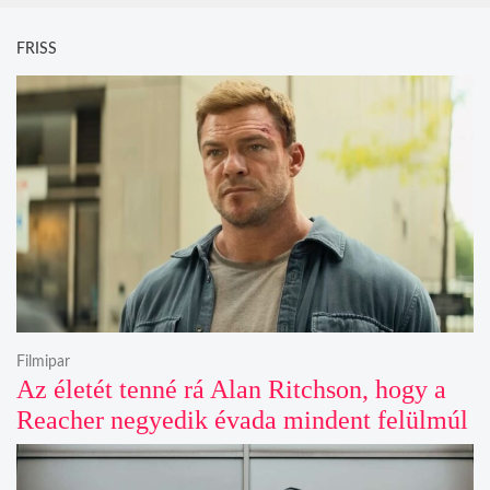
FRISS
Filmipar
Az életét tenné rá Alan Ritchson, hogy a
Reacher negyedik évada mindent felülmúl