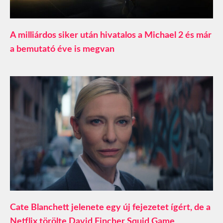
A milliárdos siker után hivatalos a Michael 2 és már
a bemutató éve is megvan
Cate Blanchett jelenete egy új fejezetet ígért, de a
Netflix törölte David Fincher Squid Game