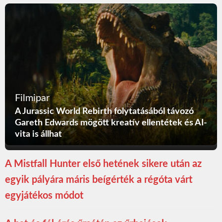
Filmipar
A Jurassic World Rebirth folytatásából távozó
Gareth Edwards mögött kreatív ellentétek és AI-
vita is állhat
A Mistfall Hunter első hetének sikere után az
egyik pályára máris beígérték a régóta várt
egyjátékos módot