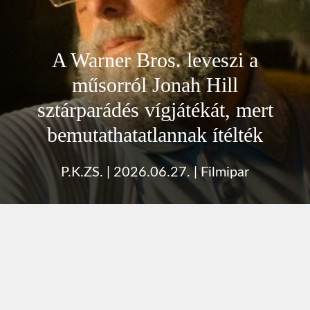
A Warner Bros. leveszi a
műsorról Jonah Hill
sztárparádés vígjátékát, mert
bemutathatatlannak ítélték
P.K.ZS.
|
2026.06.27.
|
Filmipar