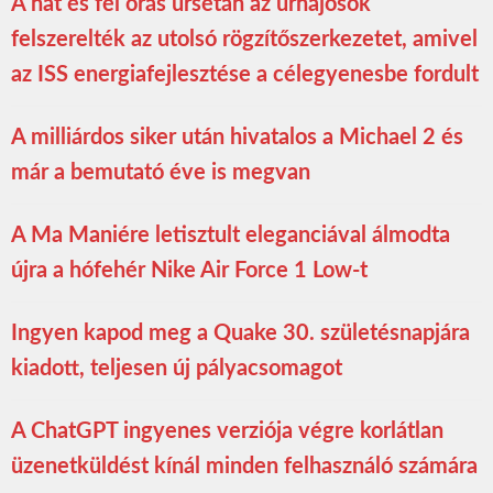
A hat és fél órás űrsétán az űrhajósok
felszerelték az utolsó rögzítőszerkezetet, amivel
az ISS energiafejlesztése a célegyenesbe fordult
A milliárdos siker után hivatalos a Michael 2 és
már a bemutató éve is megvan
A Ma Maniére letisztult eleganciával álmodta
újra a hófehér Nike Air Force 1 Low-t
Ingyen kapod meg a Quake 30. születésnapjára
kiadott, teljesen új pályacsomagot
A ChatGPT ingyenes verziója végre korlátlan
üzenetküldést kínál minden felhasználó számára