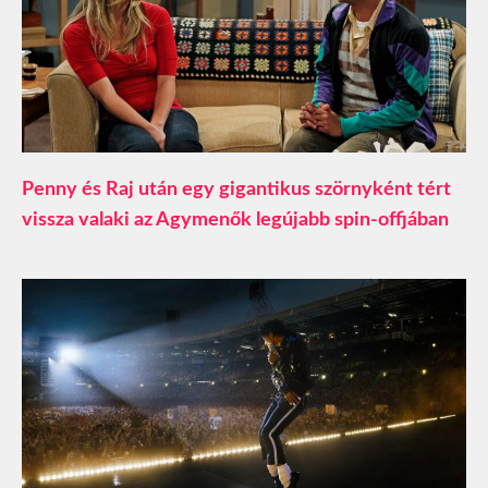
Penny és Raj után egy gigantikus szörnyként tért
vissza valaki az Agymenők legújabb spin-offjában