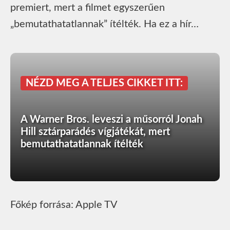
premiert, mert a filmet egyszerűen
„bemutathatatlannak” ítélték. Ha ez a hír…
NÉZD MEG A TELJES CIKKET ITT:
A Warner Bros. leveszi a műsorról Jonah
Hill sztárparádés vígjátékát, mert
bemutathatatlannak ítélték
Főkép forrása: Apple TV