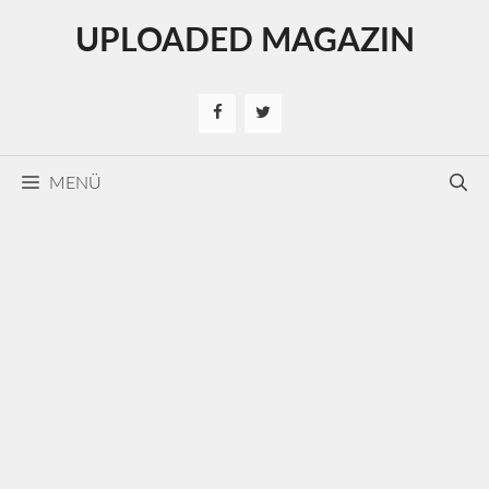
Kilépés
UPLOADED MAGAZIN
a
tartalomba
MENÜ