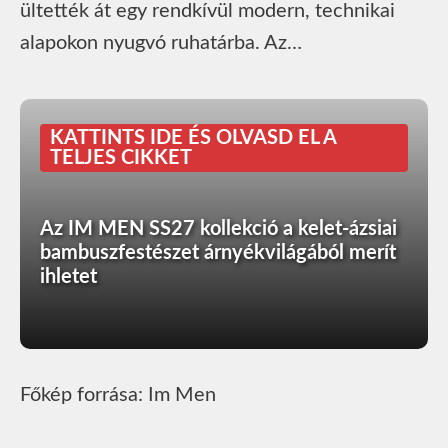
ültették át egy rendkívül modern, technikai
alapokon nyugvó ruhatárba. Az…
KATTINTS IDE ÉS OLVASD EL A
TELJES CIKKET
Az IM MEN SS27 kollekció a kelet-ázsiai
bambuszfestészet árnyékvilágából merít
ihletet
Főkép forrása: Im Men