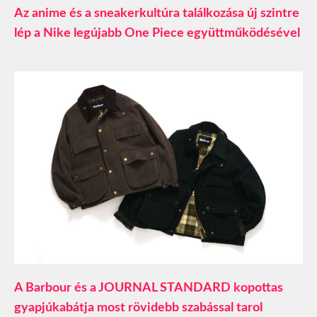
Az anime és a sneakerkultúra találkozása új szintre
lép a Nike legújabb One Piece együttműködésével
A Barbour és a JOURNAL STANDARD kopottas
gyapjúkabátja most rövidebb szabással tarol