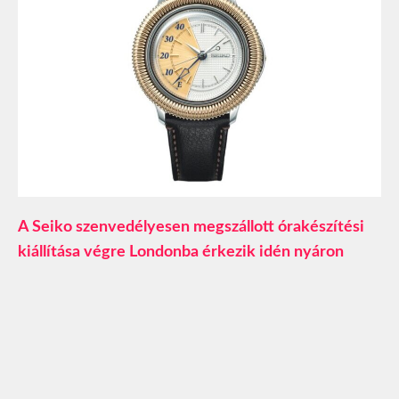
A Seiko szenvedélyesen megszállott órakészítési
kiállítása végre Londonba érkezik idén nyáron