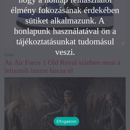
élmény fokozásának érdekében
sütiket alkalmazunk. A
honlapunk használatával ön a
tájékoztatásunkat tudomásul
veszi.
Divat
Az Air Force 1 Old Royal színben most a
letisztult luxust hozza el
Elfogadom