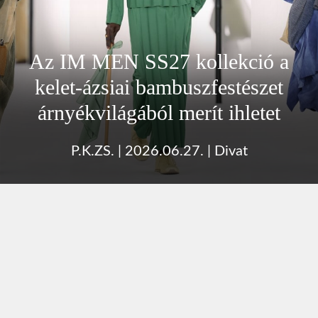
Az IM MEN SS27 kollekció a
kelet-ázsiai bambuszfestészet
árnyékvilágából merít ihletet
P.K.ZS.
|
2026.06.27.
|
Divat