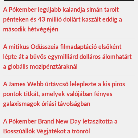
A Pókember legújabb kalandja simán tarolt
pénteken és 43 millió dollárt kaszált eddig a
második hétvégéjén
A mitikus Odüsszeia filmadaptáció elsőként
lépte át a bűvös egymilliárd dolláros álomhatárt
a globális mozipénztáraknál
A James Webb űrtávcső leleplezte a kis piros
pontok titkát, amelyek valójában fényes
galaxismagok óriási távolságban
A Pókember Brand New Day letaszította a
Bosszúállók Végjátékot a trónról