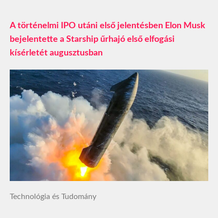
A történelmi IPO utáni első jelentésben Elon Musk
bejelentette a Starship űrhajó első elfogási
kísérletét augusztusban
Technológia és Tudomány