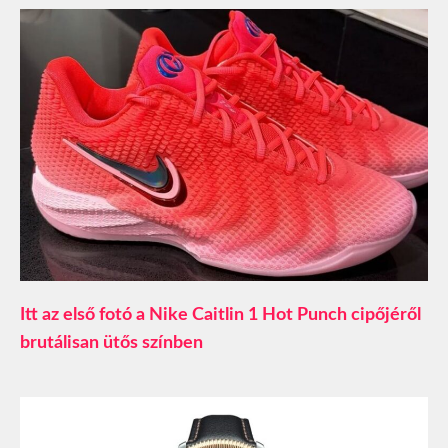
Itt az első fotó a Nike Caitlin 1 Hot Punch cipőjéről
brutálisan ütős színben