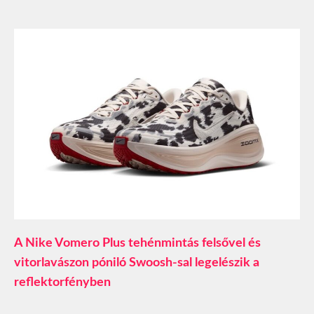
A Nike Vomero Plus tehénmintás felsővel és
vitorlavászon póniló Swoosh-sal legelészik a
reflektorfényben