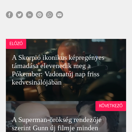
ELŐZŐ
A Skorpió ikonikus képregényes
támadása elevenedik meg a
Pókember: Vadonatúj nap friss
kedvcsinálójában
KÖVETKEZŐ
A Superman-örökség rendezője
szerint Gunn új filmje minden