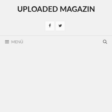
Kilépés
UPLOADED MAGAZIN
a
tartalomba
MENÜ