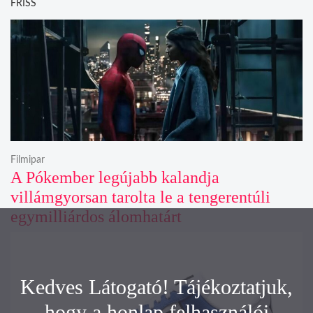
FRISS
Filmipar
A Pókember legújabb kalandja
villámgyorsan tarolta le a tengerentúli
egymilliárdos álomhatárt
Kedves Látogató! Tájékoztatjuk,
hogy a honlap felhasználói