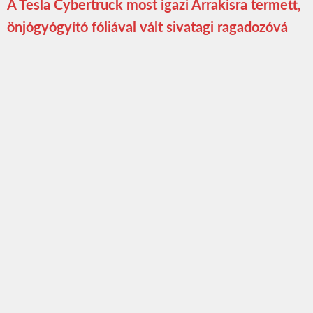
A Tesla Cybertruck most igazi Arrakisra termett,
önjógyógyító fóliával vált sivatagi ragadozóvá