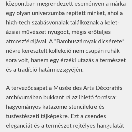
központban megrendezett eseményen a márka
egy olyan univerzumba repített minket, ahol a
high-tech szabásvonalak találkoznak a kelet-
ázsiai művészet nyugodt, mégis erőteljes
atmoszférájával. A “Bambuszárnyak dicsérete”
névre keresztelt kollekció nem csupán ruhák
sora volt, hanem egy érzéki utazás a természet
és a tradíció határmezsgyéjén.
A tervezőcsapat a Musée des Arts Décoratifs
archívumában bukkant rá az ihlető forrásra:
hagyományos katazome stencilekre és
tusfestészeti tájképekre. Ezt a csendes
eleganciát és a természet rejtélyes hangulatát