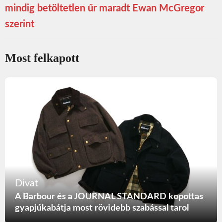
mindig betöltetlen űr maradt Ewan McGregor
szerint
Most felkapott
Divat
A Barbour és a JOURNAL STANDARD kopottas
gyapjúkabátja most rövidebb szabással tarol