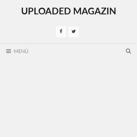
Kilépés
UPLOADED MAGAZIN
a
tartalomba
MENÜ