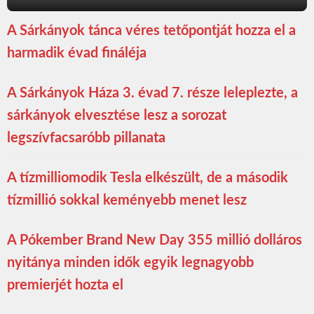
A Sárkányok tánca véres tetőpontját hozza el a
harmadik évad fináléja
A Sárkányok Háza 3. évad 7. része leleplezte, a
sárkányok elvesztése lesz a sorozat
legszívfacsaróbb pillanata
A tízmilliomodik Tesla elkészült, de a második
tízmillió sokkal keményebb menet lesz
A Pókember Brand New Day 355 millió dolláros
nyitánya minden idők egyik legnagyobb
premierjét hozta el