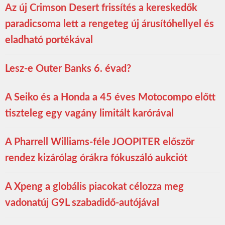
Az új Crimson Desert frissítés a kereskedők
paradicsoma lett a rengeteg új árusítóhellyel és
eladható portékával
Lesz-e Outer Banks 6. évad?
A Seiko és a Honda a 45 éves Motocompo előtt
tiszteleg egy vagány limitált karórával
A Pharrell Williams-féle JOOPITER először
rendez kizárólag órákra fókuszáló aukciót
A Xpeng a globális piacokat célozza meg
vadonatúj G9L szabadidő-autójával