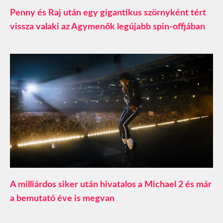
Penny és Raj után egy gigantikus szörnyként tért
vissza valaki az Agymenők legújabb spin-offjában
A milliárdos siker után hivatalos a Michael 2 és már
a bemutató éve is megvan