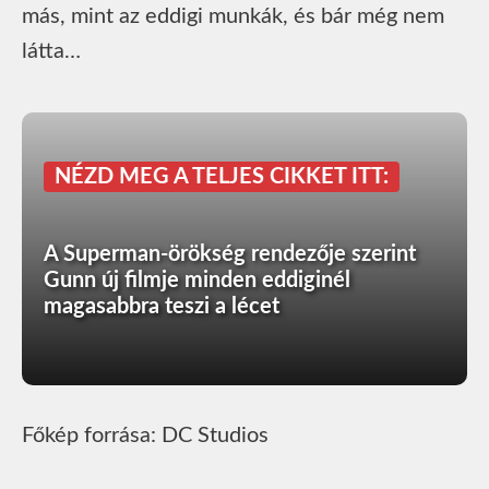
más, mint az eddigi munkák, és bár még nem
látta…
NÉZD MEG A TELJES CIKKET ITT:
A Superman-örökség rendezője szerint
Gunn új filmje minden eddiginél
magasabbra teszi a lécet
Főkép forrása: DC Studios