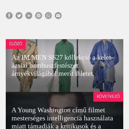
ELŐZŐ
Az IM MEN SS27 kollekció a kelet-
ázsiai bambuszfestészet
árnyékvilágából merít ihletet
KÖVETKEZŐ
A Young Washington című filmet
mesterséges intelligencia használata
miatt támadják a kritikusok és a