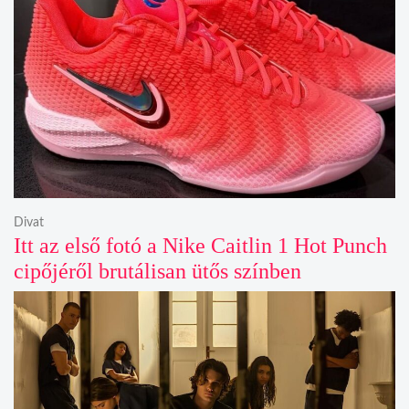
Divat
Itt az első fotó a Nike Caitlin 1 Hot Punch
cipőjéről brutálisan ütős színben