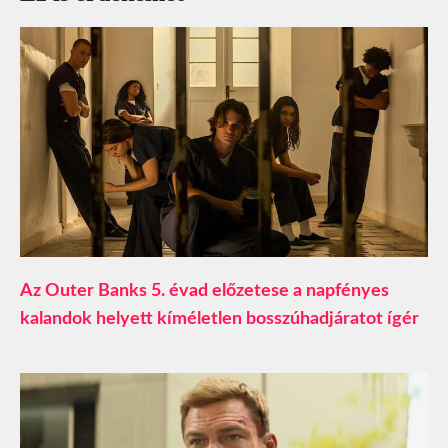
Az Outer Banks 5. évad előzetese a napfényes
kalandok helyett kíméletlen bosszúhadjáratot ígér