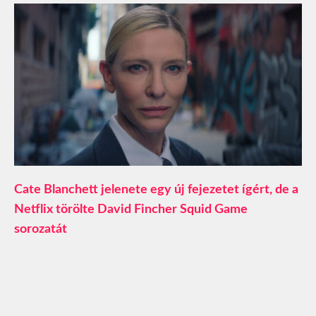
Cate Blanchett jelenete egy új fejezetet ígért, de a
Netflix törölte David Fincher Squid Game
sorozatát