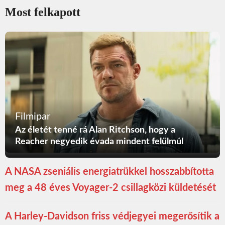
Most felkapott
Filmipar
Az életét tenné rá Alan Ritchson, hogy a
Reacher negyedik évada mindent felülmúl
A NASA zseniális energiatrükkel hosszabbította
meg a 48 éves Voyager-2 csillagközi küldetését
A Harley-Davidson friss védjegyei megerősítik a