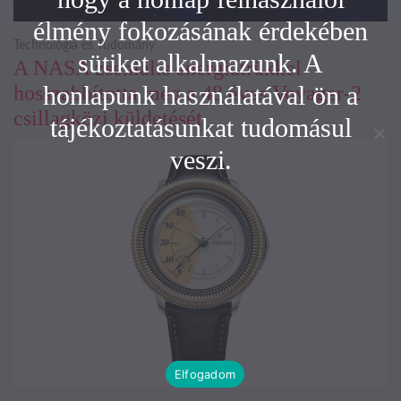
élmény fokozásának érdekében
Technológia és Tudomány
sütiket alkalmazunk. A
A NASA zseniális energiatrükkel
honlapunk használatával ön a
hosszabbította meg a 48 éves Voyager-2
csillagközi küldetését
tájékoztatásunkat tudomásul
veszi.
Elfogadom