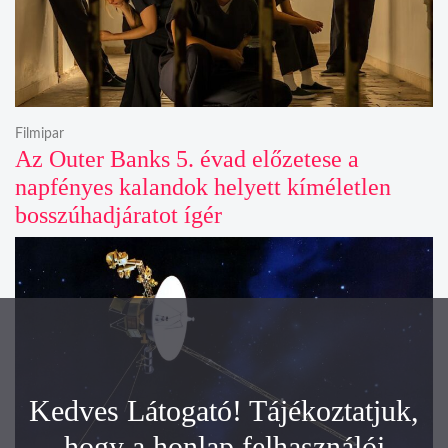
Filmipar
Az Outer Banks 5. évad előzetese a
napfényes kalandok helyett kíméletlen
bosszúhadjáratot ígér
Kedves Látogató! Tájékoztatjuk,
hogy a honlap felhasználói