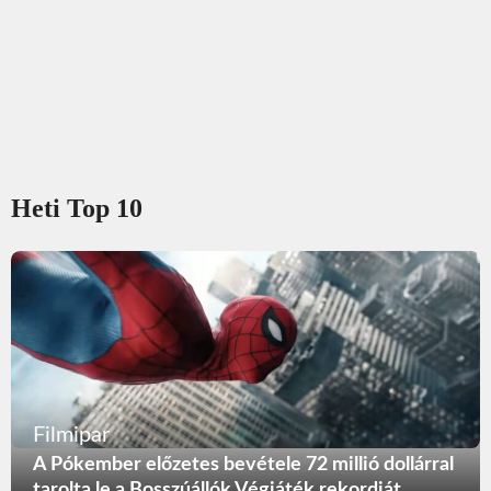
Heti Top 10
Filmipar
A Pókember előzetes bevétele 72 millió dollárral
tarolta le a Bosszúállók Végjáték rekordját