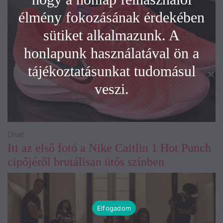
élmény fokozásának érdekében
sütiket alkalmazunk. A
honlapunk használatával ön a
tájékoztatásunkat tudomásul
veszi.
Divat
Itt az első fotó a Nike Caitlin 1 Hot Punch
cipőjéről brutálisan ütős színben
Elfogadom