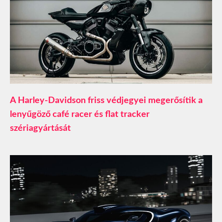
A Harley-Davidson friss védjegyei megerősítik a
lenyűgöző café racer és flat tracker
szériagyártását