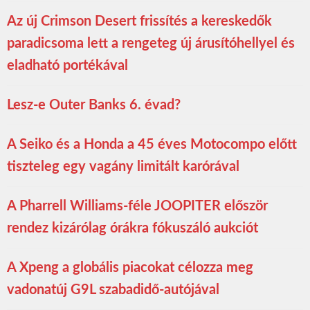
Az új Crimson Desert frissítés a kereskedők
paradicsoma lett a rengeteg új árusítóhellyel és
eladható portékával
Lesz-e Outer Banks 6. évad?
A Seiko és a Honda a 45 éves Motocompo előtt
tiszteleg egy vagány limitált karórával
A Pharrell Williams-féle JOOPITER először
rendez kizárólag órákra fókuszáló aukciót
A Xpeng a globális piacokat célozza meg
vadonatúj G9L szabadidő-autójával