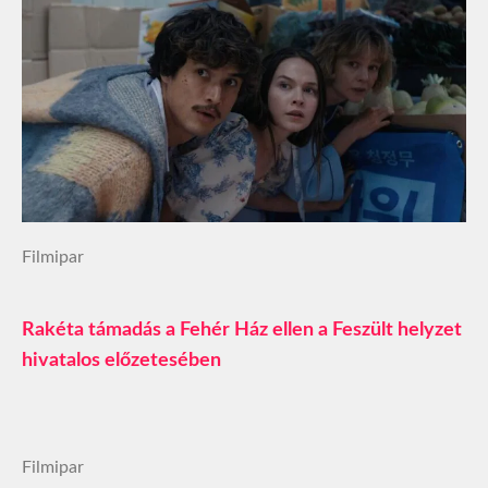
Filmipar
Rakéta támadás a Fehér Ház ellen a Feszült helyzet
hivatalos előzetesében
Filmipar