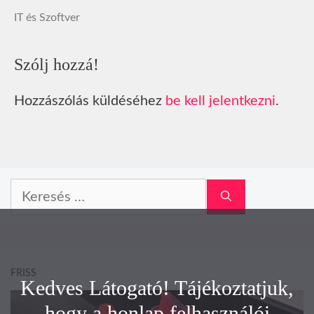
IT és Szoftver
Szólj hozzá!
Hozzászólás küldéséhez
be kell jelentkezni
.
Keresés:
FRISS
Kedves Látogató! Tájékoztatjuk,
hogy a honlap felhasználói