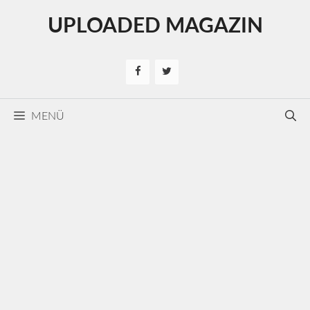
Kilépés
UPLOADED MAGAZIN
a
tartalomba
MENÜ