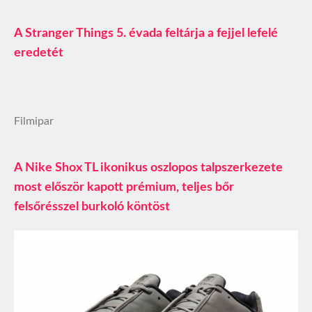
A Stranger Things 5. évada feltárja a fejjel lefelé
eredetét
Filmipar
A Nike Shox TL ikonikus oszlopos talpszerkezete
most először kapott prémium, teljes bőr
felsőrésszel burkoló köntöst