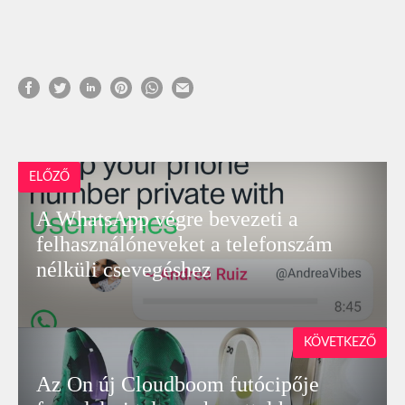
ELŐZŐ
A WhatsApp végre bevezeti a
felhasználóneveket a telefonszám
nélküli csevegéshez
KÖVETKEZŐ
Az On új Cloudboom futócipője