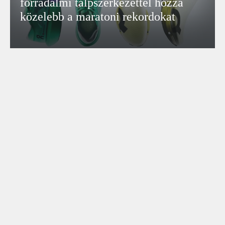
forradalmi talpszerkezettel hozza
közelebb a maratoni rekordokat