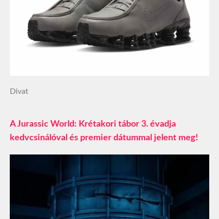
Divat
A Jurassic World: Krétakori tábor 3. évadja
kedvcsinálóval és premier dátummal jelent meg!