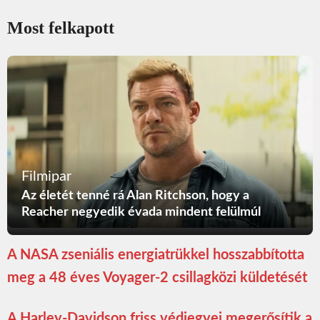
Most felkapott
Filmipar
Az életét tenné rá Alan Ritchson, hogy a
Reacher negyedik évada mindent felülmúl
A NASA zseniális energiatrükkel hosszabbította
meg a 48 éves Voyager-2 csillagközi küldetését
A Harley-Davidson friss védjegyei megerősítik a