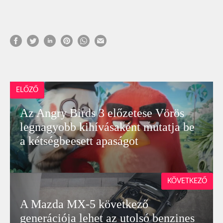
ELŐZŐ
Az Angry Birds 3 előzetese Vörös
legnagyobb kihívásaként mutatja be
a kétségbeesett apaságot
KÖVETKEZŐ
A Mazda MX-5 következő
generációja lehet az utolsó benzines