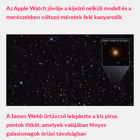
Az Apple Watch jövője a kijelző nélküli modell és a
merészebben változó méretek felé kanyarodik
A James Webb űrtávcső leleplezte a kis piros
pontok titkát, amelyek valójában fényes
galaxismagok óriási távolságban