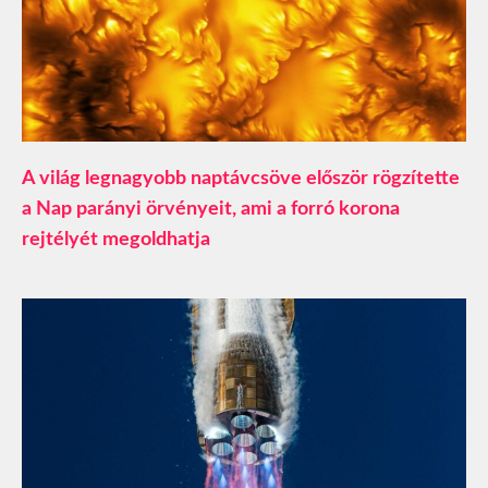
A világ legnagyobb naptávcsöve először rögzítette
a Nap parányi örvényeit, ami a forró korona
rejtélyét megoldhatja