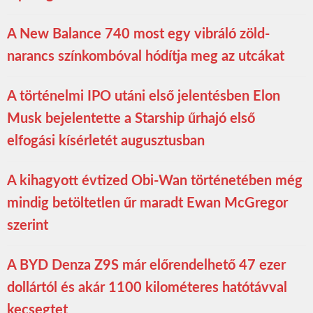
A New Balance 740 most egy vibráló zöld-
narancs színkombóval hódítja meg az utcákat
A történelmi IPO utáni első jelentésben Elon
Musk bejelentette a Starship űrhajó első
elfogási kísérletét augusztusban
A kihagyott évtized Obi-Wan történetében még
mindig betöltetlen űr maradt Ewan McGregor
szerint
A BYD Denza Z9S már előrendelhető 47 ezer
dollártól és akár 1100 kilométeres hatótávval
kecsegtet