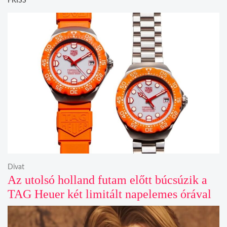
FRISS
Divat
Az utolsó holland futam előtt búcsúzik a
TAG Heuer két limitált napelemes órával