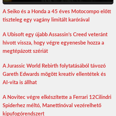
A Seiko és a Honda a 45 éves Motocompo előtt
tiszteleg egy vagány limitált karórával
A Ubisoft egy újabb Assassin’s Creed veteránt
hívott vissza, hogy végre egyenesbe hozza a
megtépázott szériát
A Jurassic World Rebirth folytatásából távozó
Gareth Edwards mögött kreatív ellentétek és
AI-vita is állhat
A Novitec végre elkészítette a Ferrari 12Cilindri
Spiderhez méltó, Manettinóval vezérelhető
kipufogórendszert