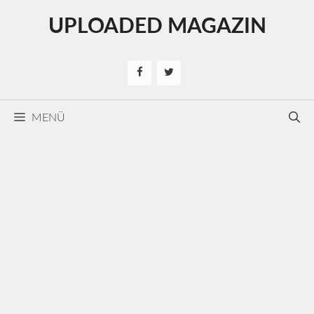
Kilépés
UPLOADED MAGAZIN
a
tartalomba
MENÜ