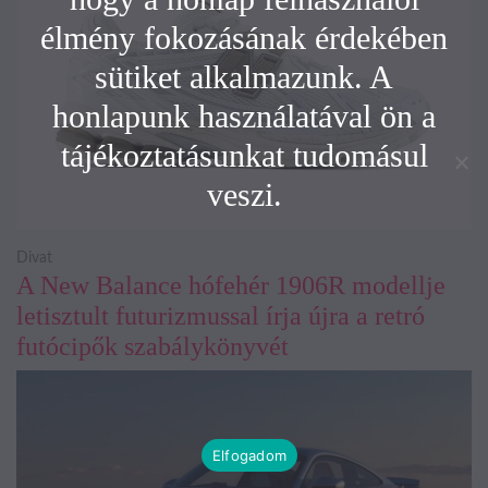
élmény fokozásának érdekében
sütiket alkalmazunk. A
honlapunk használatával ön a
tájékoztatásunkat tudomásul
veszi.
Divat
A New Balance hófehér 1906R modellje
letisztult futurizmussal írja újra a retró
futócipők szabálykönyvét
Elfogadom