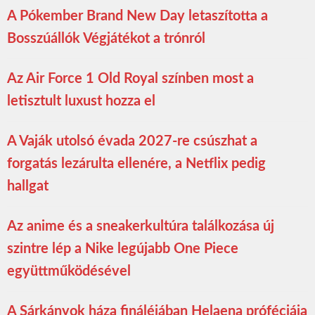
A Pókember Brand New Day letaszította a
Bosszúállók Végjátékot a trónról
Az Air Force 1 Old Royal színben most a
letisztult luxust hozza el
A Vaják utolsó évada 2027-re csúszhat a
forgatás lezárulta ellenére, a Netflix pedig
hallgat
Az anime és a sneakerkultúra találkozása új
szintre lép a Nike legújabb One Piece
együttműködésével
A Sárkányok háza fináléjában Helaena próféciája