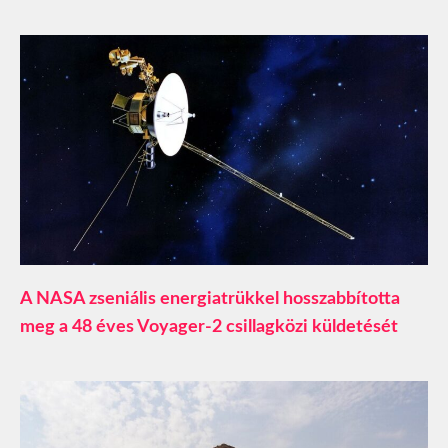
A NASA zseniális energiatrükkel hosszabbította
meg a 48 éves Voyager-2 csillagközi küldetését