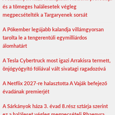
és a tömeges halálesetek végleg
megpecsételték a Targaryenek sorsát
A Pókember legújabb kalandja villámgyorsan
tarolta le a tengerentúli egymilliárdos
álomhatárt
A Tesla Cybertruck most igazi Arrakisra termett,
önjógyógyító fóliával vált sivatagi ragadozóvá
A Netflix 2027-re halasztotta A Vaják befejező
évadának premierjét
A Sárkányok háza 3. évad 8.rész sztárja szerint
ez a haláleset végleg megpecsételi Rhaenyra