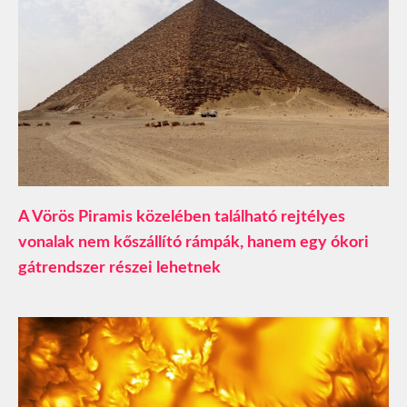
A Vörös Piramis közelében található rejtélyes
vonalak nem kőszállító rámpák, hanem egy ókori
gátrendszer részei lehetnek