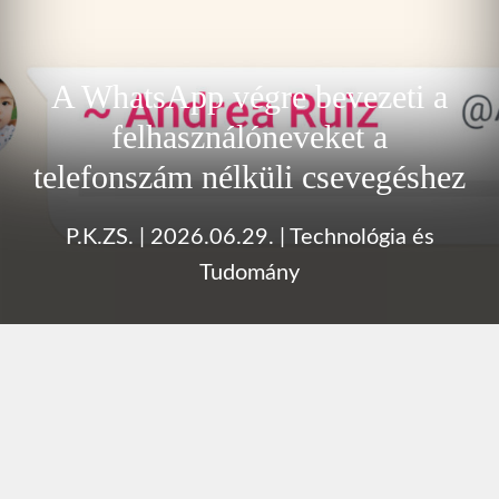
A WhatsApp végre bevezeti a
felhasználóneveket a
telefonszám nélküli csevegéshez
P.K.ZS.
|
2026.06.29.
|
Technológia és
Tudomány