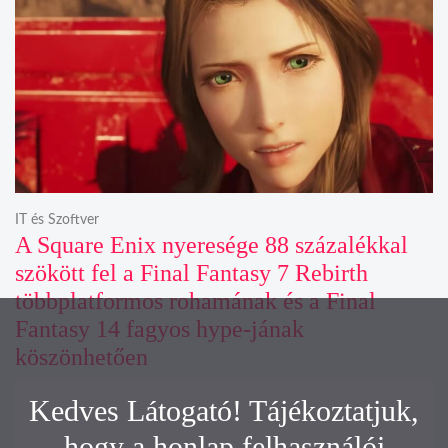
IT és Szoftver
A Square Enix nyeresége 88 százalékkal
szökött fel a Final Fantasy 7 Rebirth
többplatformos rohamának és a Final
Fantasy 14 fagyos hype-jának
köszönhetően
Kedves Látogató! Tájékoztatjuk,
hogy a honlap felhasználói