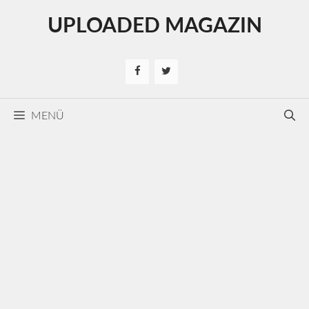
Kilépés
UPLOADED MAGAZIN
a
tartalomba
MENÜ