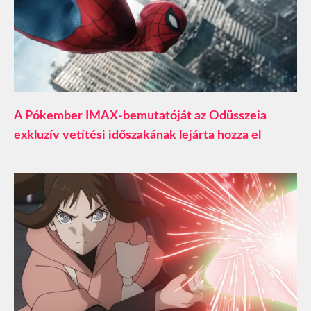
A Pókember IMAX-bemutatóját az Odüsszeia
exkluzív vetítési időszakának lejárta hozza el