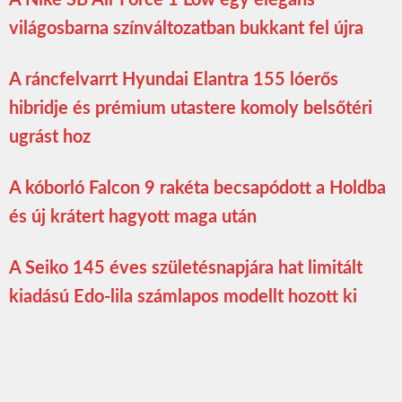
világosbarna színváltozatban bukkant fel újra
A ráncfelvarrt Hyundai Elantra 155 lóerős
hibridje és prémium utastere komoly belsőtéri
ugrást hoz
A kóborló Falcon 9 rakéta becsapódott a Holdba
és új krátert hagyott maga után
A Seiko 145 éves születésnapjára hat limitált
kiadású Edo-lila számlapos modellt hozott ki