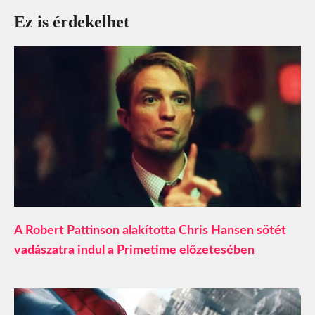
Ez is érdekelhet
A Robert Pattinson alakította Chris Hansen sötét
vadászatra indul a Primetime előzetesében