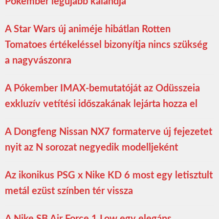
Pókember legújabb kalandja
A Star Wars új animéje hibátlan Rotten
Tomatoes értékeléssel bizonyítja nincs szükség
a nagyvászonra
A Pókember IMAX-bemutatóját az Odüsszeia
exkluzív vetítési időszakának lejárta hozza el
A Dongfeng Nissan NX7 formaterve új fejezetet
nyit az N sorozat negyedik modelljeként
Az ikonikus PSG x Nike KD 6 most egy letisztult
metál ezüst színben tér vissza
A Nike SB Air Force 1 Low egy elegáns