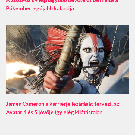
A 2026-os év legnagyobb bevételét termelte a
Pókember legújabb kalandja
James Cameron a karrierje lezárását tervezi, az
Avatar 4 és 5 jövője így elég kilátástalan