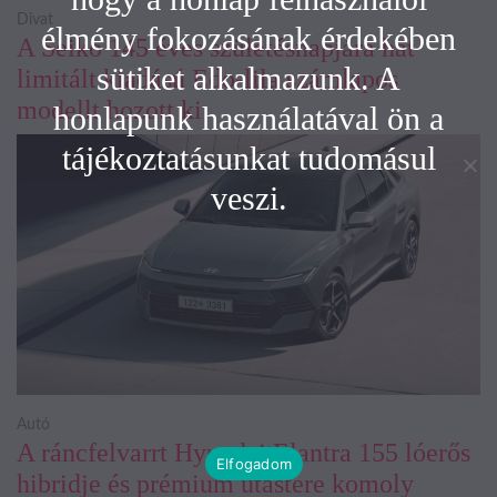
Divat
élmény fokozásának érdekében
A Seiko 145 éves születésnapjára hat
sütiket alkalmazunk. A
limitált kiadású Edo-lila számlapos
modellt hozott ki
honlapunk használatával ön a
tájékoztatásunkat tudomásul
veszi.
Autó
A ráncfelvarrt Hyundai Elantra 155 lóerős
Elfogadom
hibridje és prémium utastere komoly