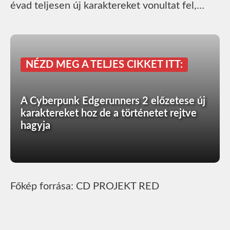
évad teljesen új karaktereket vonultat fel,…
NÉZD MEG A TELJES CIKKET ITT:
A Cyberpunk Edgerunners 2 előzetese új
karaktereket hoz de a történetet rejtve
hagyja
Főkép forrása: CD PROJEKT RED