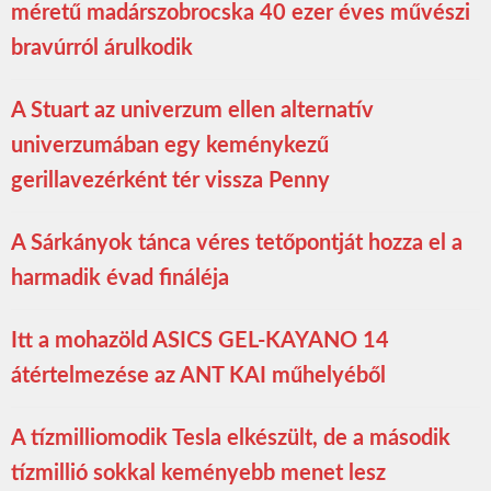
méretű madárszobrocska 40 ezer éves művészi
bravúrról árulkodik
A Stuart az univerzum ellen alternatív
univerzumában egy keménykezű
gerillavezérként tér vissza Penny
A Sárkányok tánca véres tetőpontját hozza el a
harmadik évad fináléja
Itt a mohazöld ASICS GEL-KAYANO 14
átértelmezése az ANT KAI műhelyéből
A tízmilliomodik Tesla elkészült, de a második
tízmillió sokkal keményebb menet lesz