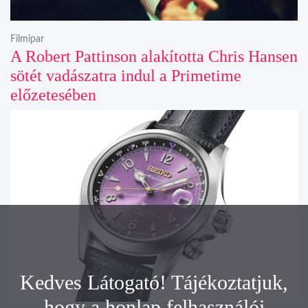
Filmipar
A Robert Pattinson alakította Chris Hansen
sötét vadászatra indul a Primetime
előzetesében
Kedves Látogató! Tájékoztatjuk,
hogy a honlap felhasználói