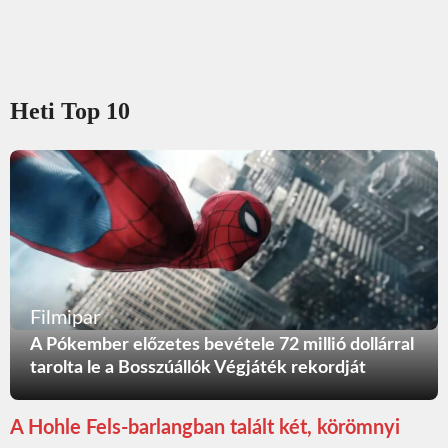
Heti Top 10
Filmipar
A Pókember előzetes bevétele 72 millió dollárral
tarolta le a Bosszúállók Végjáték rekordját
A Hohle Fels-barlangban talált két, körömnyi