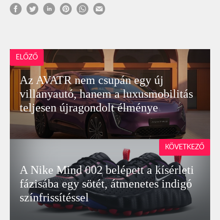
ELŐZŐ
Az AVATR nem csupán egy új
villanyautó, hanem a luxusmobilitás
teljesen újragondolt élménye
KÖVETKEZŐ
A Nike Mind 002 belépett a kísérleti
fázisába egy sötét, átmenetes indigó
színfrissítéssel