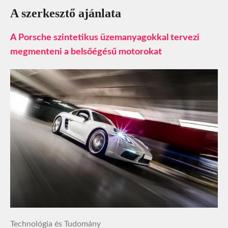
A szerkesztő ajánlata
A Porsche szintetikus üzemanyagokkal tervezi
megmenteni a belsőégésű motorokat
Technológia és Tudomány