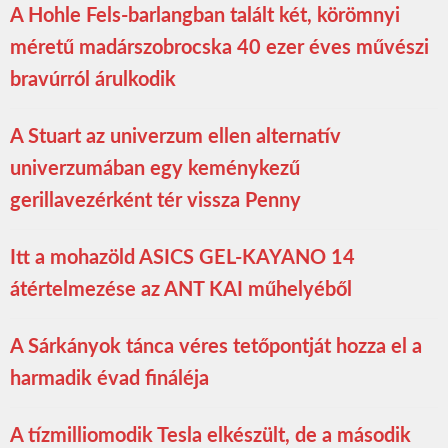
A Hohle Fels-barlangban talált két, körömnyi
méretű madárszobrocska 40 ezer éves művészi
bravúrról árulkodik
A Stuart az univerzum ellen alternatív
univerzumában egy keménykezű
gerillavezérként tér vissza Penny
Itt a mohazöld ASICS GEL-KAYANO 14
átértelmezése az ANT KAI műhelyéből
A Sárkányok tánca véres tetőpontját hozza el a
harmadik évad fináléja
A tízmilliomodik Tesla elkészült, de a második