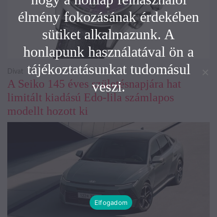
élmény fokozásának érdekében
sütiket alkalmazunk. A
honlapunk használatával ön a
tájékoztatásunkat tudomásul
Divat
A Seiko 145 éves születésnapjára hat
veszi.
limitált kiadású Edo-lila számlapos
modellt hozott ki
Elfogadom