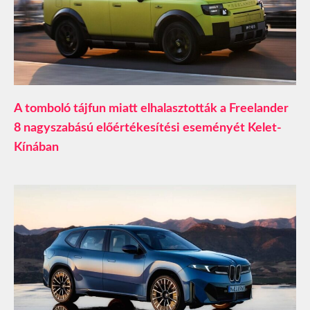
A tomboló tájfun miatt elhalasztották a Freelander
8 nagyszabású előértékesítési eseményét Kelet-
Kínában