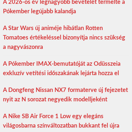
A 2026-os év legnagyobb bevételét termelte a
Pókember legújabb kalandja
A Star Wars új animéje hibátlan Rotten
Tomatoes értékeléssel bizonyítja nincs szükség
a nagyvászonra
A Pókember IMAX-bemutatóját az Odüsszeia
exkluzív vetítési időszakának lejárta hozza el
A Dongfeng Nissan NX7 formaterve új fejezetet
nyit az N sorozat negyedik modelljeként
A Nike SB Air Force 1 Low egy elegáns
világosbarna színváltozatban bukkant fel újra