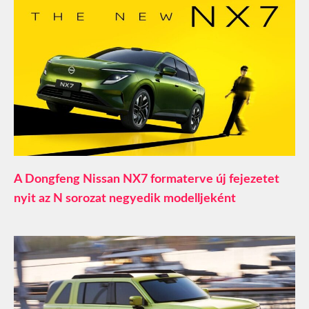
A Dongfeng Nissan NX7 formaterve új fejezetet
nyit az N sorozat negyedik modelljeként