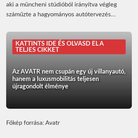
aki a müncheni stúdióból irányítva végleg
száműzte a hagyományos autótervezés…
KATTINTS IDE ÉS OLVASD EL A
TELJES CIKKET
Az AVATR nem csupán egy új villanyautó,
hanem a luxusmobilitás teljesen
újragondolt élménye
Főkép forrása: Avatr