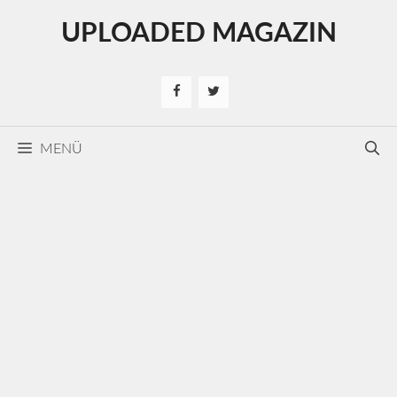
Kilépés
UPLOADED MAGAZIN
a
tartalomba
MENÜ