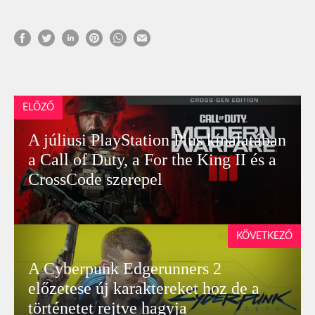
ELŐZŐ
A júliusi PlayStation Plus kínálatában
a Call of Duty, a For the King II és a
CrossCode szerepel
KÖVETKEZŐ
A Cyberpunk Edgerunners 2
előzetese új karaktereket hoz de a
történetet rejtve hagyja