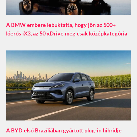
A BMW embere lebuktatta, hogy jön az 500+
lóerős iX3, az 50 xDrive meg csak középkategória
A BYD első Brazíliában gyártott plug-in hibridje