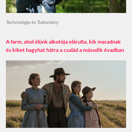
Technológia és Tudomány
A farm, ahol élünk alkotója elárulta, kik maradnak
és kiket hagyhat hátra a család a második évadban