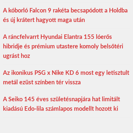
A kóborló Falcon 9 rakéta becsapódott a Holdba
és új krátert hagyott maga után
A ráncfelvarrt Hyundai Elantra 155 lóerős
hibridje és prémium utastere komoly belsőtéri
ugrást hoz
Az ikonikus PSG x Nike KD 6 most egy letisztult
metál ezüst színben tér vissza
A Seiko 145 éves születésnapjára hat limitált
kiadású Edo-lila számlapos modellt hozott ki