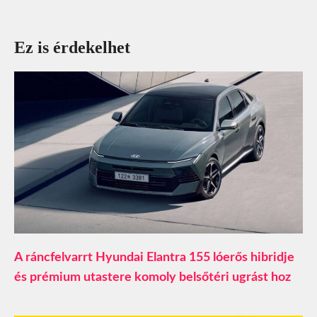
Ez is érdekelhet
A ráncfelvarrt Hyundai Elantra 155 lóerős hibridje
és prémium utastere komoly belsőtéri ugrást hoz