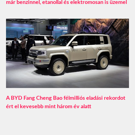
már benzinnel, etanollal és elektromosan is üzemel
A BYD Fang Cheng Bao félmilliós eladási rekordot
ért el kevesebb mint három év alatt